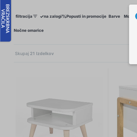
✓
%
filtracija
na zalogi
Popusti in promocije
Barve
Motiv
×
Nočne omarice
Skupaj
21
Izdelkov
3
2
1
1
4