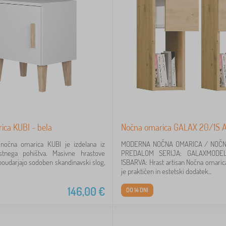
ica KUBI - bela
Nočna omarica GALAX 20/1S 
nočna omarica KUBI je izdelana iz
MODERNA NOČNA OMARICA / NOČN
stnega pohištva. Masivne hrastove
PREDALOM SERIJA: GALAXMODE
poudarjajo sodoben skandinavski slog,
1SBARVA: Hrast artisan Nočna omari
je praktičen in estetski dodatek...
146,00
€
DO 14 DNI