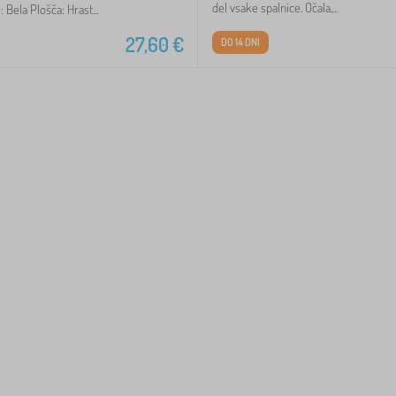
del vsake spalnice. Očala,...
 Bela Plošča: Hrast...
27,60
€
DO 14 DNI