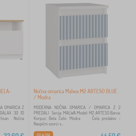
BELA-
Nočna omarica Malwa M2 ARTESO BLUE
/ Modra
A OMARICA Z
MODERNA NOČNA OMARICA / OMARICA Z 2
GALAX 30 1D
PREDALI Serija: MALWA Model: M2 ARTESO Barva:
artisan Nočna
Korpus: Bela Čelo: Modra Čela predalov -
Navpični vzorci v...
33,60
€
44,50
€
DO 14 DNI