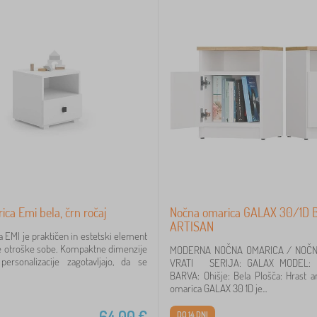
ca Emi bela, črn ročaj
Nočna omarica GALAX 30/1D 
ARTISAN
 EMI je praktičen in estetski element
 otroške sobe. Kompaktne dimenzije
MODERNA NOČNA OMARICA / NOČN
ersonalizacije zagotavljajo, da se
VRATI SERIJA: GALAX MODEL: 
BARVA: Ohišje: Bela Plošča: Hrast 
omarica GALAX 30 1D je...
64,00
€
DO 14 DNI