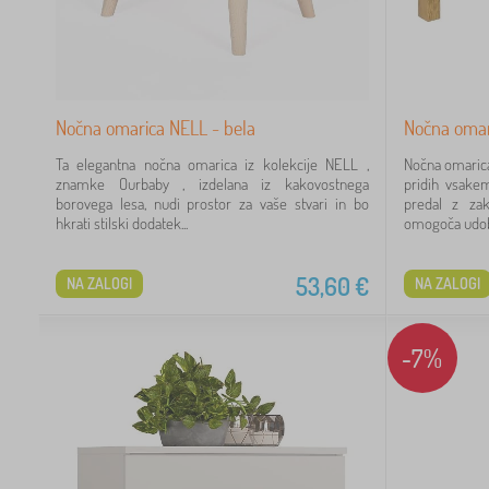
1
1
Nočna omarica NELL - bela
Nočna omari
Ta elegantna nočna omarica iz kolekcije NELL ,
Nočna omaric
znamke Ourbaby , izdelana iz kakovostnega
pridih vsake
2
borovega lesa, nudi prostor za vaše stvari in bo
predal z zak
hkrati stilski dodatek...
omogoča udob
2
53,60
€
NA ZALOGI
NA ZALOGI
 €
-7%