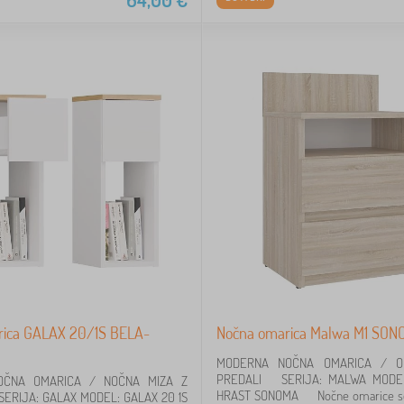
rica GALAX 20/1S BELA-
Nočna omarica Malwa M1 SO
MODERNA NOČNA OMARICA / O
PREDALI SERIJA: MALWA MODEL
OČNA OMARICA / NOČNA MIZA Z
HRAST SONOMA Nočne omarice so 
RIJA: GALAX MODEL: GALAX 20 1S