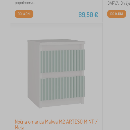
popolnoma...
BARVA: Ohišje:
69,50
€
DO 14 DNI
DO 14 DNI
Nočna omarica Malwa M2 ARTESO MINT /
Meta