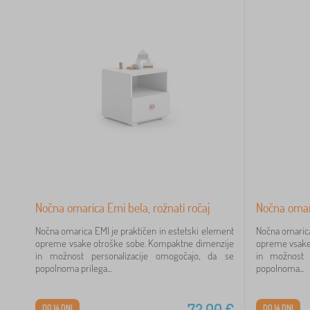
Nočna omarica Emi bela, rožnati ročaj
Nočna omari
Nočna omarica EMI je praktičen in estetski element
Nočna omarica
opreme vsake otroške sobe. Kompaktne dimenzije
opreme vsake
in možnost personalizacije omogočajo, da se
in možnost p
popolnoma prilega...
popolnoma...
72,00
€
DO 14 DNI
DO 14 DNI