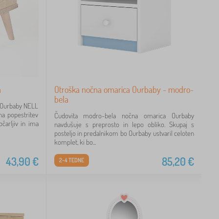
a
Otroška nočna omarica Ourbaby - modro-
bela
e Ourbaby NELL
na popestritev
Čudovita modro-bela nočna omarica Ourbaby
čarljiv in ima
navdušuje s preprosto in lepo obliko. Skupaj s
posteljo in predalnikom bo Ourbaby ustvaril celoten
komplet, ki bo...
43,90
€
85,20
€
2-4 TEDNE