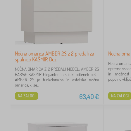
Nočna omarica AMBER 2S z 2 predali za
Nočna omari
spalnico KAŠMIR Bež
Nočna omarica
opreme vsake
NOČNA OMARICA Z 2 PREDALI MODEL: AMBER 2S
in možnost 
BARVA: KAŠMIR Eleganten in stilski odtenek bež
popolno vključi
AMBER 2S je funkcionalna in estetska nočna
omarica, ki se...
63,40
€
NA ZALOGI
NA ZALOGI