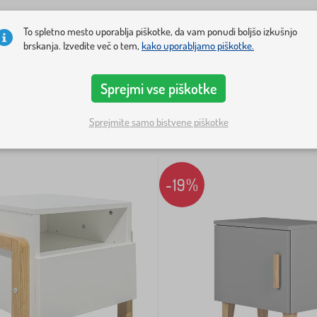
To spletno mesto uporablja piškotke, da vam ponudi boljšo izkušnjo
no
Oblikovanje pohištva
Cena
Razpoložljivost
+ pokaži več
2
brskanja. Izvedite več o tem,
kako uporabljamo piškotke.
Sprejmi vse piškotke
Sprejmite samo bistvene piškotke
-19%