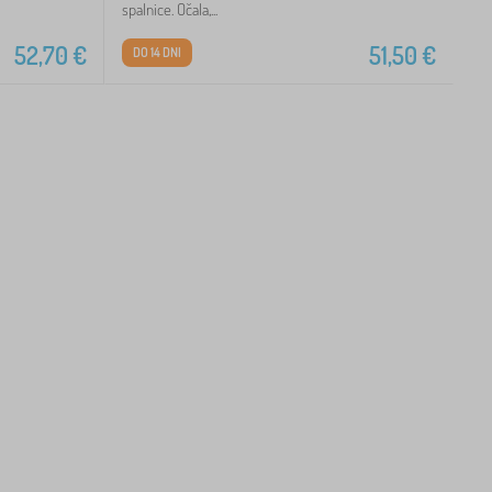
spalnice. Očala,...
52,70
€
51,50
€
DO 14 DNI