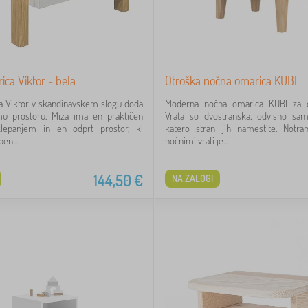
ca Viktor - bela
Otroška nočna omarica KUBI
a Viktor v skandinavskem slogu doda
Moderna nočna omarica KUBI za o
mu prostoru. Miza ima en praktičen
Vrata so dvostranska, odvisno sa
lepanjem in en odprt prostor, ki
katero stran jih namestite. Notran
en...
nočnimi vrati je...
144,50
€
NA ZALOGI