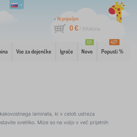
Ni prijavljen
0 €
/
0
Količina
121
427
nina
Vse za dojenčke
Igrače
Novo
Popusti %
okakovostnega laminata, ki v celoti ustreza
stavite svetilko. Mize so na voljo v več prijetnih