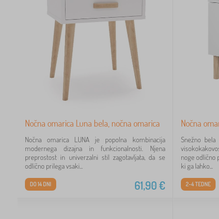
Nočna omarica Luna bela, nočna omarica
Nočna omar
Nočna omarica LUNA je popolna kombinacija
Snežno bela 
modernega dizajna in funkcionalnosti. Njena
visokokakovo
preprostost in univerzalni stil zagotavljata, da se
noge odlično 
odlično prilega vsaki...
ki ga lahko...
61,90
€
DO 14 DNI
2-4 TEDNE