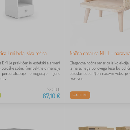
ca Emi bela, siva ročica
Nočna omarica NELL - naravn
 EMI je praktičen in estetski element
Elegantna nočna omarica iz kolekcij
 otroške sobe. Kompaktne dimenzije
iz naravnega borovega lesa bo odlič
personalizacije omogočajo njeno
otroške sobe. Njen naravni videz je o
tev...
masivne...
72,30
€
67,10
€
2-4 TEDNE