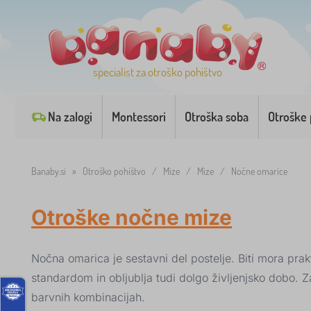
specialist za otroško pohištvo
Na zalogi
Montessori
Otroška soba
Otroške 
Banaby.si
»
Otroško pohištvo
/
Mize
/
Mize
/
Nočne omarice
Otroške nočne mize
Nočna omarica je sestavni del postelje. Biti mora prakt
standardom in obljublja tudi dolgo življenjsko dobo. Za
barvnih kombinacijah.