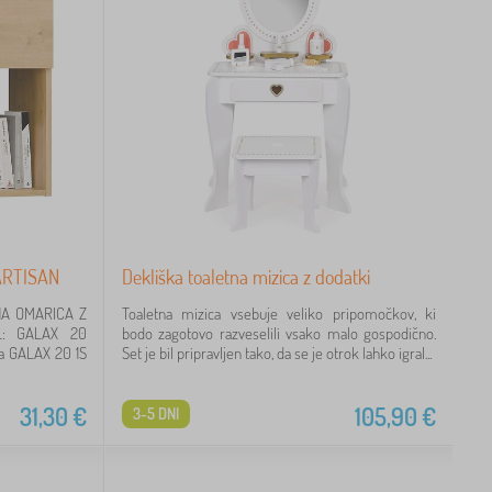
ARTISAN
Dekliška toaletna mizica z dodatki
A OMARICA Z
Toaletna mizica vsebuje veliko pripomočkov, ki
L: GALAX 20
bodo zagotovo razveselili vsako malo gospodično.
ca GALAX 20 1S
Set je bil pripravljen tako, da se je otrok lahko igral...
31,30
€
105,90
€
3-5 DNI