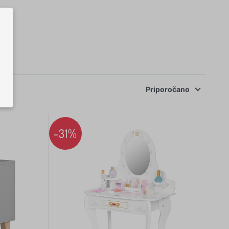
Priporočano
-31%