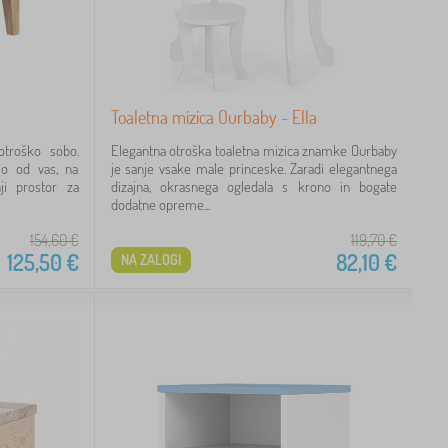
Toaletna mizica Ourbaby - Ella
troško sobo.
Elegantna otroška toaletna mizica znamke Ourbaby
mo od vas, na
je sanje vsake male princeske. Zaradi elegantnega
ji prostor za
dizajna, okrasnega ogledala s krono in bogate
dodatne opreme...
154,60
€
119,70
€
125,50
€
82,10
€
NA ZALOGI