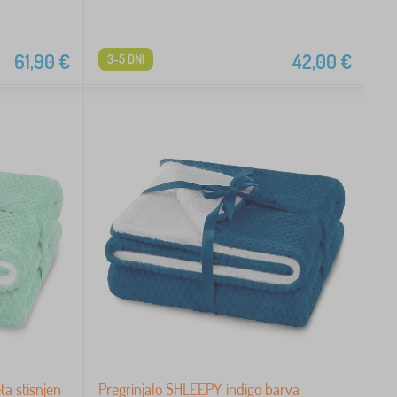
61,90
€
42,00
€
3-5 DNI
a stisnjen
Pregrinjalo SHLEEPY indigo barva