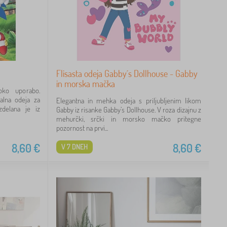
Flisasta odeja Gabby´s Dollhouse - Gabby
in morska mačka
oko uporabo.
jalna odeja za
Elegantna in mehka odeja s priljubljenim likom
Izdelana je iz
Gabby iz risanke Gabby’s Dollhouse. V roza dizajnu z
mehurčki, srčki in morsko mačko pritegne
pozornost na prvi...
8,60
€
8,60
€
V 7 DNEH