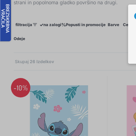
strani in popolnoma gladko površino na drugi.
✓
%
filtracija
na zalogi
Popusti in promocije
Barve
Cena
×
Odeje
Skupaj
26
Izdelkov
4
-10%
3
3
3