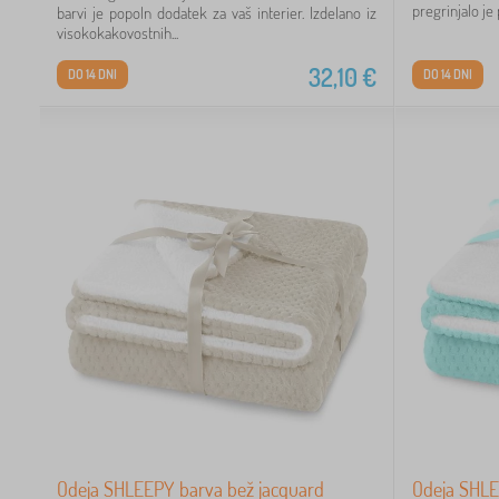
pregrinjalo je 
barvi je popoln dodatek za vaš interier. Izdelano iz
visokokakovostnih...
32,10
€
DO 14 DNI
DO 14 DNI
Odeja SHLEEPY barva bež jacquard
Odeja SHLEE