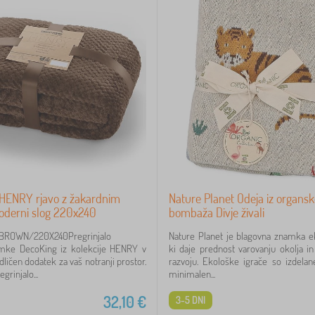
 HENRY rjavo z žakardnim
Nature Planet Odeja iz organs
derni slog 220x240
bombaža Divje živali
ROWN/220X240Pregrinjalo
Nature Planet je blagovna znamka ek
mke DecoKing iz kolekcije HENRY v
ki daje prednost varovanju okolja i
odličen dodatek za vaš notranji prostor.
razvoju. Ekološke igrače so izdelan
grinjalo...
minimalen...
32,10
€
3-5 DNI