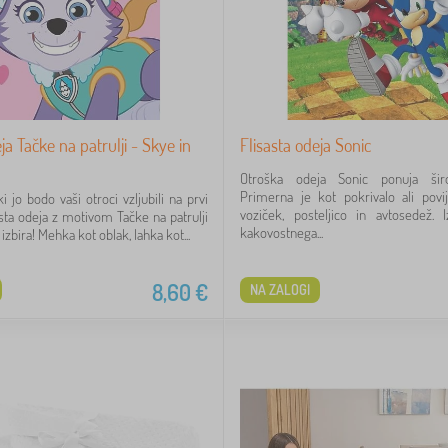
ja Tačke na patrulji - Skye in
Flisasta odeja Sonic
Otroška odeja Sonic ponuja šir
Primerna je kot pokrivalo ali povi
ki jo bodo vaši otroci vzljubili na prvi
voziček, posteljico in avtosedež. 
asta odeja z motivom Tačke na patrulji
kakovostnega...
izbira! Mehka kot oblak, lahka kot...
8,60
€
NA ZALOGI