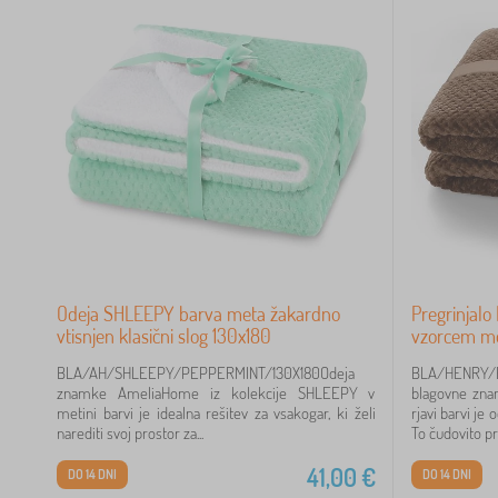
Odeja SHLEEPY barva meta žakardno
Pregrinjalo
vtisnjen klasični slog 130x180
vzorcem mo
BLA/AH/SHLEEPY/PEPPERMINT/130X180Odeja
BLA/HENRY/B
znamke AmeliaHome iz kolekcije SHLEEPY v
blagovne zna
metini barvi je idealna rešitev za vsakogar, ki želi
rjavi barvi je 
narediti svoj prostor za...
To čudovito pre
41,00
€
DO 14 DNI
DO 14 DNI