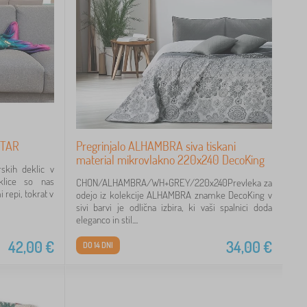
 STAR
Pregrinjalo ALHAMBRA siva tiskani
material mikrovlakno 220x240 DecoKing
skih deklic v
klice so nas
CHON/ALHAMBRA/WH+GREY/220x240Prevleka za
 repi, tokrat v
odejo iz kolekcije ALHAMBRA znamke DecoKing v
sivi barvi je odlična izbira, ki vaši spalnici doda
eleganco in stil....
42,00
€
34,00
€
DO 14 DNI