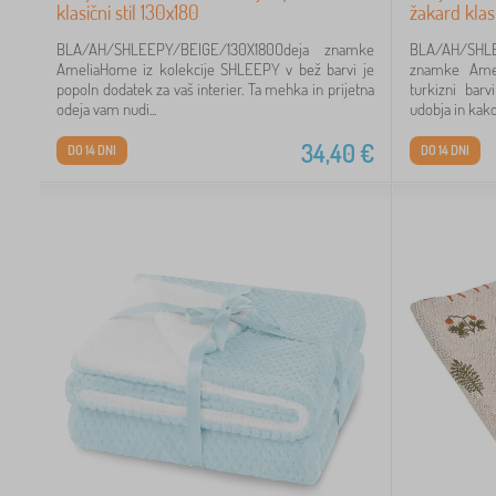
klasični stil 130x180
žakard klasi
BLA/AH/SHLEEPY/BEIGE/130X180Odeja znamke
BLA/AH/SHLE
AmeliaHome iz kolekcije SHLEEPY v bež barvi je
znamke Ame
popoln dodatek za vaš interier. Ta mehka in prijetna
turkizni barv
odeja vam nudi...
udobja in kako
34,40
€
DO 14 DNI
DO 14 DNI