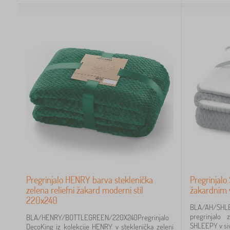
Pregrinjalo HENRY barva steklenička
Pregrinjalo
zelena reliefni žakard moderni stil
žakardnim 
220x240
BLA/AH/SHLE
pregrinjalo
BLA/HENRY/BOTTLEGREEN/220X240Pregrinjalo
SHLEEPY v sivi
DecoKing iz kolekcije HENRY v steklenička zeleni