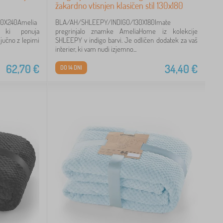
žakardno vtisnjen klasičen stil 130x180
0X240Amelia
BLA/AH/SHLEEPY/INDIGO/130X180Imate
 ki ponuja
pregrinjalo znamke AmeliaHome iz kolekcije
jučno z lepimi
SHLEEPY v indigo barvi. Je odličen dodatek za vaš
interier, ki vam nudi izjemno...
62,70
€
34,40
€
DO 14 DNI