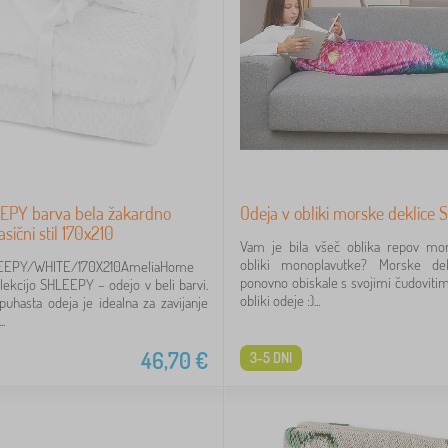
EPY barva bela žakardno
Odeja v obliki morske deklice
asični stil 170x210
Vam je bila všeč oblika repov mor
obliki monoplavutke? Morske de
EEPY/WHITE/170X210AmeliaHome
ponovno obiskale s svojimi čudovitimi
olekcijo SHLEEPY – odejo v beli barvi.
obliki odeje :)...
uhasta odeja je idealna za zavijanje
.
46,70
€
3-5 DNI