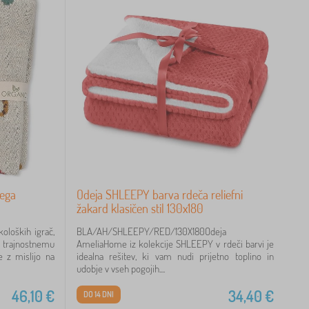
kega
Odeja SHLEEPY barva rdeča reliefni
žakard klasičen stil 130x180
oloških igrač,
BLA/AH/SHLEEPY/RED/130X180Odeja
n trajnostnemu
AmeliaHome iz kolekcije SHLEEPY v rdeči barvi je
e z mislijo na
idealna rešitev, ki vam nudi prijetno toplino in
udobje v vseh pogojih....
46,10
€
34,40
€
DO 14 DNI