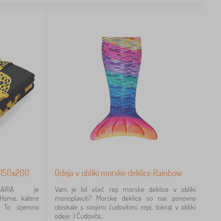
a 150x200
Odeja v obliki morske deklice Rainbow
00ZARIA je
Vam je bil všeč rep morske deklice v obliki
aHome, katere
monoplavuti? Morske deklice so nas ponovno
. To izjemno
obiskale s svojimi čudovitimi repi, tokrat v obliki
odeje :) Čudovita...