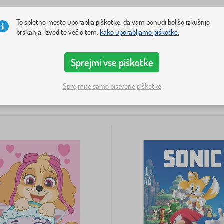
To spletno mesto uporablja piškotke, da vam ponudi boljšo izkušnjo
brskanja. Izvedite več o tem,
kako uporabljamo piškotke.
Razpoložljivost
Vrsta ponudbe
Oznake
+ pokaži več
1
Sprejmi vse piškotke
Sprejmite samo bistvene piškotke