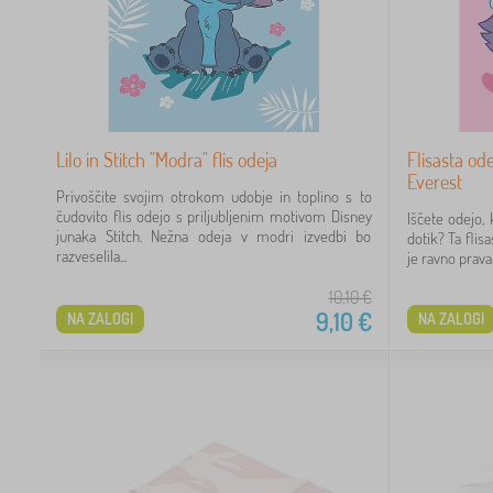
3
1
Lilo in Stitch "Modra" flis odeja
Flisasta ode
Everest
Privoščite svojim otrokom udobje in toplino s to
 €
čudovito flis odejo s priljubljenim motivom Disney
Iščete odejo, 
junaka Stitch. Nežna odeja v modri izvedbi bo
dotik? Ta flis
razveselila...
je ravno prava 
10,10
€
9,10
€
NA ZALOGI
NA ZALOGI