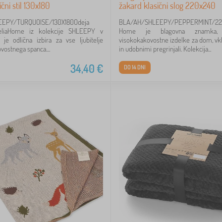
čni stil 130x180
žakard klasični slog 220x240
EPY/TURQUOISE/130X180Odeja
BLA/AH/SHLEEPY/PEPPERMINT/22
liaHome iz kolekcije SHLEEPY v
Home je blagovna znamka,
i je odlična izbira za vse ljubitelje
visokokakovostne izdelke za dom, vkl
vostnega spanca....
in udobnimi pregrinjali. Kolekcija...
34,40
€
DO 14 DNI