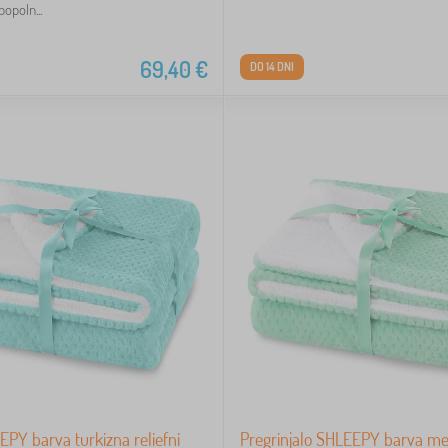
popoln...
69,40
€
DO 14 DNI
PY barva turkizna reliefni
Pregrinjalo SHLEEPY barva met