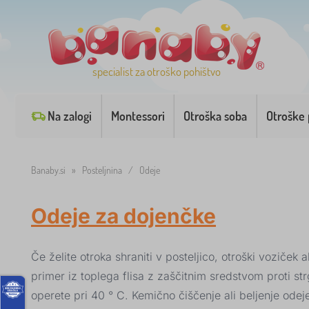
specialist za otroško pohištvo
Na zalogi
Montessori
Otroška soba
Otroške 
Banaby.si
»
Posteljnina
/
Odeje
Odeje za dojenčke
Če želite otroka shraniti v posteljico, otroški voziček 
primer iz toplega flisa z zaščitnim sredstvom proti str
operete pri 40 ° C. Kemično čiščenje ali beljenje odej