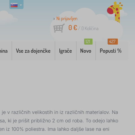
Ni prijavljen
0 €
/
0
Količina
121
427
nina
Vse za dojenčke
Igrače
Novo
Popusti %
e v različnih velikostih in iz različnih materialov. Na
a, ki je prišit približno 2 cm od roba. To odejo lahko
en iz 100% poliestra. Ima lahko daljše lase na eni