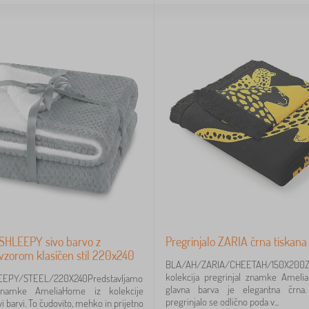
 SHLEEPY sivo barvo z
Pregrinjalo ZARIA črna tiskan
vzorom klasičen stil 220x240
BLA/AH/ZARIA/CHEETAH/150X2
kolekcija pregrinjal znamke Ameli
EPY/STEEL/220X240Predstavljamo
glavna barva je elegantna črna
 znamke AmeliaHome iz kolekcije
pregrinjalo se odlično poda v...
 barvi. To čudovito, mehko in prijetno