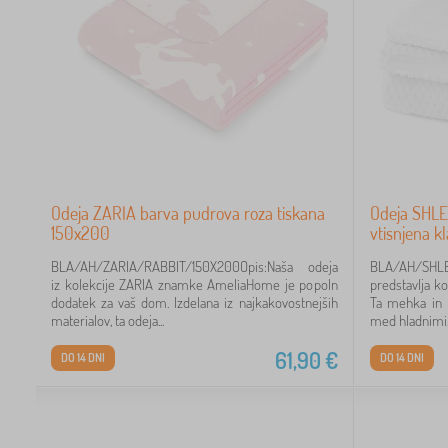
Odeja ZARIA barva pudrova roza tiskana
Odeja SHLE
150x200
vtisnjena kl
BLA/AH/ZARIA/RABBIT/150X200Opis:Naša odeja
BLA/AH/SHL
iz kolekcije ZARIA znamke AmeliaHome je popoln
predstavlja k
dodatek za vaš dom. Izdelana iz najkakovostnejših
Ta mehka in p
materialov, ta odeja...
med hladnimi..
61,90
€
DO 14 DNI
DO 14 DNI