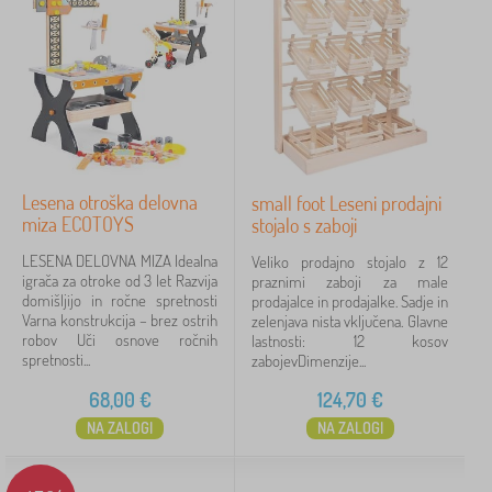
Lesena otroška delovna
small foot Leseni prodajni
miza ECOTOYS
stojalo s zaboji
LESENA DELOVNA MIZA Idealna
Veliko prodajno stojalo z 12
igrača za otroke od 3 let Razvija
praznimi zaboji za male
domišljijo in ročne spretnosti
prodajalce in prodajalke. Sadje in
Varna konstrukcija – brez ostrih
zelenjava nista vključena. Glavne
robov Uči osnove ročnih
lastnosti: 12 kosov
spretnosti...
zabojevDimenzije...
68,00
€
124,70
€
NA ZALOGI
NA ZALOGI