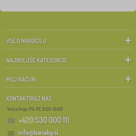
VSE O NAROČILU
NAJBOLJŠE KATEGORIJE
MOJ RAČUN:
KONTAKTIRAJ NAS
Vroča linija: PO-PE 8:00-16:00
+420
530 000 111
info@banaby.si