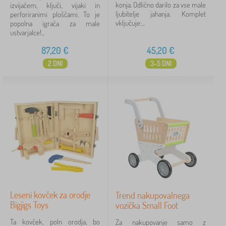
konja. Odlično darilo za vse male
izvijačem, ključi, vijaki in
ljubitelje jahanja. Komplet
perforiranimi ploščami. To je
vključuje:...
popolna igrača za male
ustvarjalce!...
87,20
€
45,20
€
2 DNI
3-5 DNI
Leseni kovček za orodje
Trend nakupovalnega
Bigjigs Toys
vozička Small Foot
Ta kovček, poln orodja, bo
Za nakupovanje samo z