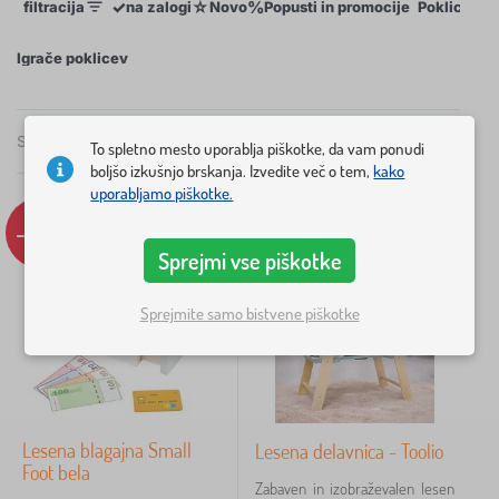
✓
☆
%
filtracija
na zalogi
Novo
Popusti in promocije
Poklic
Iz
Igrače poklicev
×
FILTRACIJA
Skupaj
132
Izdelkov
To spletno mesto uporablja piškotke, da vam ponudi
Priporočano
boljšo izkušnjo brskanja. Izvedite več o tem,
kako
uporabljamo piškotke.
Poklic
-19%
-41%
veterinarji
1
Sprejmi vse piškotke
Tip
Sprejmite samo bistvene piškotke
Izvedba
delavnica
3
igra
1
Lesena blagajna Small
Lesena delavnica - Toolio
operacija
1
Foot bela
Zabaven in izobraževalen lesen