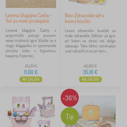
Lesena blagajna Cashy -
Bino Zdravniški set v
Set za male prodajalce
leseni kovčku
Lesena blagajna Cashy s
Lesen zdravniški kovček za
pripomočki ponuja povsem
male zdravnike. Odličen za igro,
nove možnosti igre. Vživite se v
pri kateri se otroci res dolgo
vlogo blagajnika in spremenite
zabavajo. Tako lahko raziskujejo
otroško sobo v trgovinico,
svet odraslih in se pri tem...
kavarno, frizerski...
24,20
€
40,90
€
11,00
€
35,10
€
NA ZALOGI
NA ZALOGI
-36%
Tip