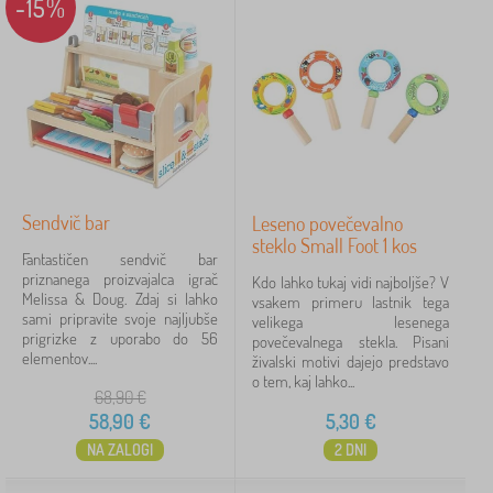
-15%
Sendvič bar
Leseno povečevalno
steklo Small Foot 1 kos
Fantastičen sendvič bar
priznanega proizvajalca igrač
Kdo lahko tukaj vidi najboljše? V
Melissa & Doug. Zdaj si lahko
vsakem primeru lastnik tega
sami pripravite svoje najljubše
velikega lesenega
prigrizke z uporabo do 56
povečevalnega stekla. Pisani
elementov....
živalski motivi dajejo predstavo
o tem, kaj lahko...
68,90
€
58,90
€
5,30
€
NA ZALOGI
2 DNI