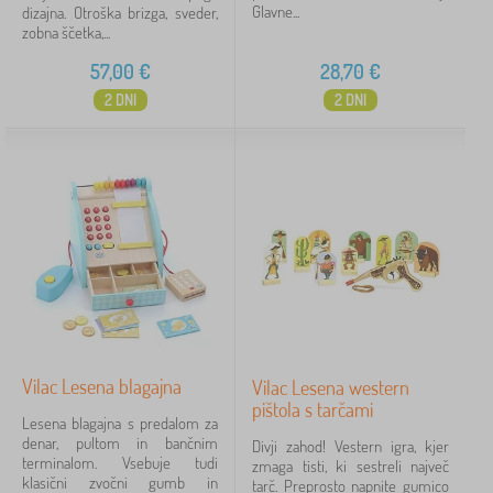
Glavne...
dizajna. Otroška brizga, sveder,
zobna ščetka,...
57,00
€
28,70
€
2 DNI
2 DNI
Vilac Lesena blagajna
Vilac Lesena western
pištola s tarčami
Lesena blagajna s predalom za
denar, pultom in bančnim
Divji zahod! Vestern igra, kjer
terminalom. Vsebuje tudi
zmaga tisti, ki sestreli največ
klasični zvočni gumb in
tarč. Preprosto napnite gumico