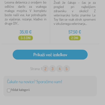
Lesena delavnica z orodjem bo
Živali že čakajo – čas je za
odlično darilo za vsakega
pregled pri najboljšem
malega mojstra. V kompletu
zdravniku v okolici! Z
boste našli vse, kar potrebujete
veterinarsko torbo znamke Le
za vijačenje, rezanje, kladivo in
Toy Van se vsak otrok spremeni
druge DIY...
v izkušenega veterinarja....
35,10
€
57,50
€
3-5 DNI
2 DNI
Strana: 1
2
3
4
5
Čakate na novice? Sporočimo vam!
hlídat kategorii