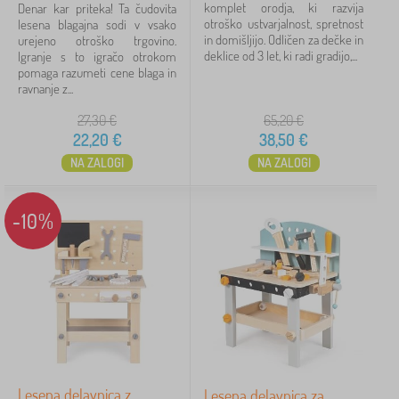
komplet orodja, ki razvija
Denar kar priteka! Ta čudovita
reševanje postaja
1
otroško ustvarjalnost, spretnost
lesena blagajna sodi v vsako
in domišljijo. Odličen za dečke in
urejeno otroško trgovino.
deklice od 3 let, ki radi gradijo,...
Igranje s to igračo otrokom
Odločnost
pomaga razumeti cene blaga in
ravnanje z...
univerzalni
1
27,30
€
65,20
€
22,20
€
38,50
€
za dekleta
1
NA ZALOGI
NA ZALOGI
za fante
1
-10%
Cena
5 €
233 €
iltriranje
Iskanje znotraj filtra
Lesena delavnica z
Lesena delavnica za