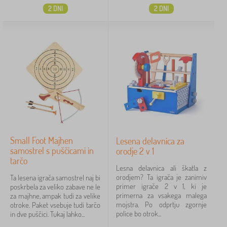
2 DNI
2 DNI
Small Foot Majhen
Lesena delavnica za
samostrel s puščicami in
orodje 2 v 1
tarčo
Lesna delavnica ali škatla z
orodjem? Ta igrača je zanimiv
Ta lesena igrača samostrel naj bi
primer igrače 2 v 1, ki je
poskrbela za veliko zabave ne le
primerna za vsakega malega
za majhne, ampak tudi za velike
mojstra. Po odprtju zgornje
otroke. Paket vsebuje tudi tarčo
police bo otrok...
in dve puščici. Tukaj lahko...