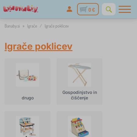
0 €
Banaby.si
»
Igrače
/
Igrače poklicev
Igrače poklicev
Gospodinjstvo in
drugo
čiščenje