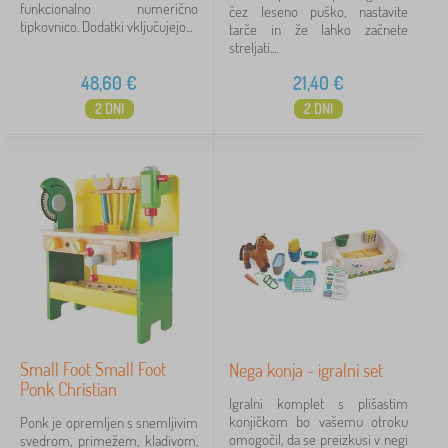
funkcionalno numerično
čez leseno puško, nastavite
tipkovnico. Dodatki vključujejo...
tarče in že lahko začnete
streljati....
48,60
€
21,40
€
2 DNI
2 DNI
Small Foot Small Foot
Nega konja - igralni set
Ponk Christian
Igralni komplet s plišastim
konjičkom bo vašemu otroku
Ponk je opremljen s snemljivim
omogočil, da se preizkusi v negi
svedrom, primežem, kladivom,