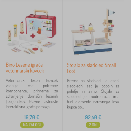
Bino Lesene igrače
Stojalo za sladoled Small
veterinarski kovček
Foot
Veterinarski leseni kovček
Gremo na sladoled! Ta leseni
vsebuje vse potrebne
sladoledni set je popoln za
komponente, primerne za
poletje in zimo. Stojalo za
zdravljenje domačih lesenih
sladoled je modro-roza, ima
ljubljenčkov. Glavne lastnosti:
tudi elemente naravnega lesa,
Interaktivna igrača pomaga...
kupce bo...
19,70
€
92,40
€
NA ZALOGI
2 DNI