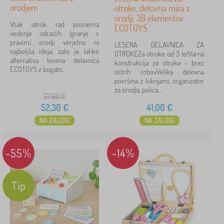
orodjem
otroke, delovna miza z
Razpoložljivost
orodji, 38 elementov
Vsak otrok rad posnema
ECOTOYS
vedenje odraslih. Igranje s
Podkategorije
pravimi orodji verjetno ni
LESENA DELAVNICA ZA
najboljša ideja, zato je lahko
OTROKEZa otroke od 3 letVarna
Vrsta ponudbe
alternativa lesena delavnica
konstrukcija za otroke - brez
ECOTOYS z bogato...
ostrih robovVelika delovna
površina z luknjami, organizator
Oznake
za orodja, polica...
57,90
€
52,30
€
41,00
€
Preklicati
FILTRIRANJE
NA ZALOGI
NA ZALOGI
-55%
-14%
Tip