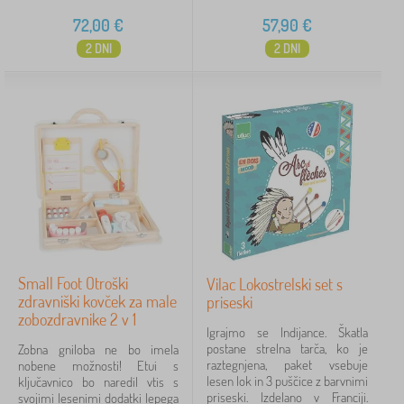
72,00
€
57,90
€
2 DNI
2 DNI
Small Foot Otroški
Vilac Lokostrelski set s
zdravniški kovček za male
priseski
zobozdravnike 2 v 1
Igrajmo se Indijance. Škatla
postane strelna tarča, ko je
Zobna gniloba ne bo imela
raztegnjena, paket vsebuje
nobene možnosti! Etui s
lesen lok in 3 puščice z barvnimi
ključavnico bo naredil vtis s
priseski. Izdelano v Franciji.
svojimi lesenimi dodatki lepega