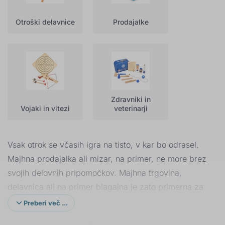
Otroški delavnice
Prodajalke
Zdravniki in
Vojaki in vitezi
veterinarji
Vsak otrok se včasih igra na tisto, v kar bo odrasel.
Majhna prodajalka ali mizar, na primer, ne more brez
svojih delovnih pripomočkov. Majhna trgovina,
delavnica ali na primer blagajna je zato primerna za
vsako otroško sobo.
Otroška kuhinja
bo prav tako
Preberi več ...
prišla v poštev, ko vadijo veščine odraslih.