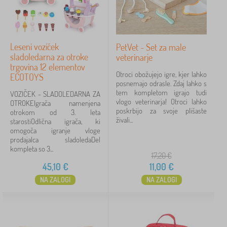
Leseni voziček
PetVet - Set za male
sladoledarna za otroke
veterinarje
trgovina 12 elementov
Otroci obožujejo igre, kjer lahko
ECOTOYS
posnemajo odrasle. Zdaj lahko s
tem kompletom igrajo tudi
VOZIČEK - SLADOLEDARNA ZA
vlogo veterinarja! Otroci lahko
OTROKEIgrača namenjena
poskrbijo za svoje plišaste
otrokom od 3. leta
živali...
starostiOdlična igrača, ki
omogoča igranje vloge
prodajalca sladoledaDel
kompleta so 3...
17,20
€
45,10
€
11,00
€
NA ZALOGI
NA ZALOGI