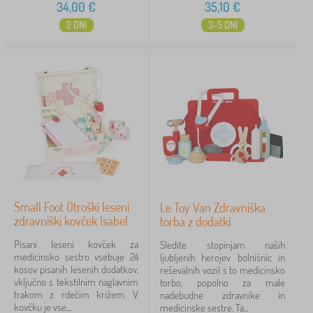
34,00
€
35,10
€
2 DNI
3-5 DNI
Small Foot Otroški leseni
Le Toy Van Zdravniška
zdravniški kovček Isabel
torba z dodatki
Pisani leseni kovček za
Sledite stopinjam naših
medicinsko sestro vsebuje 24
ljubljenih herojev bolnišnic in
kosov pisanih lesenih dodatkov,
reševalnih vozil s to medicinsko
vključno s tekstilnim naglavnim
torbo, popolno za male
trakom z rdečim križem. V
nadebudne zdravnike in
kovčku je vse,...
medicinske sestre. Ta...