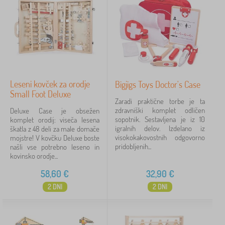
Leseni kovček za orodje
Bigjigs Toys Doctor's Case
Small Foot Deluxe
Zaradi praktične torbe je ta
zdravniški komplet odličen
Deluxe Case je obsežen
sopotnik. Sestavljena je iz 10
komplet orodij: viseča lesena
igralnih delov. Izdelano iz
škatla z 48 deli za male domače
visokokakovostnih odgovorno
mojstre! V kovčku Deluxe boste
pridobljenih...
našli vse potrebno leseno in
kovinsko orodje...
58,60
€
32,90
€
2 DNI
2 DNI