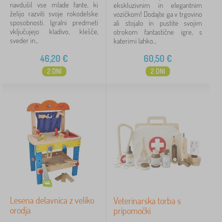
navdušil vse mlade fante, ki
ekskluzivnim in elegantnim
želijo razviti svoje rokodelske
vozičkom! Dodajte ga v trgovino
sposobnosti. Igralni predmeti
ali stojalo in pustite svojim
vključujejo kladivo, klešče,
otrokom fantastične igre, s
sveder in...
katerimi lahko...
46,20
€
60,50
€
2 DNI
2 DNI
Lesena delavnica z veliko
Veterinarska torba s
orodja
pripomočki