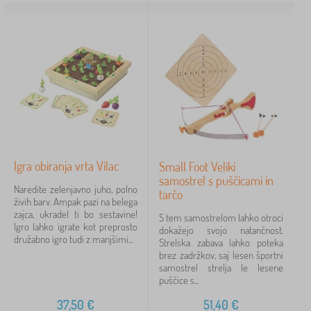
Igra obiranja vrta Vilac
Small Foot Veliki
samostrel s puščicami in
Naredite zelenjavno juho, polno
tarčo
živih barv. Ampak pazi na belega
zajca, ukradel ti bo sestavine!
S tem samostrelom lahko otroci
Igro lahko igrate kot preprosto
dokažejo svojo natančnost.
družabno igro tudi z manjšimi...
Strelska zabava lahko poteka
brez zadržkov, saj lesen športni
samostrel strelja le lesene
puščice s...
37,50
€
51,40
€