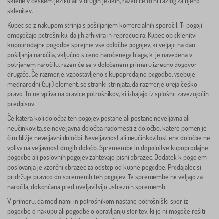
sklene v češkem jeziku ali v drugih jezikih, razen če to ni razlog za njeno
sklenitev.
Kupec se z nakupom strinja s pošiljanjem komercialnih sporočil. Ti pogoji
omogočajo potrošniku, da jih arhivira in reproducira. Kupec ob sklenitvi
kupoprodajne pogodbe sprejme vse določbe pogojev, ki veljajo na dan
pošiljanja naročila, vključno s ceno naročenega blaga, ki je navedena v
potrjenem naročilu, razen če se v določenem primeru izrecno dogovori
drugače. Če razmerje, vzpostavljeno s kupoprodajno pogodbo, vsebuje
mednarodni (tuji) element, se stranki strinjata, da razmerje ureja češko
pravo. To ne vpliva na pravice potrošnikov, ki izhajajo iz splošno zavezujočih
predpisov.
Če katera koli določba teh pogojev postane ali postane neveljavna ali
neučinkovita, se neveljavna določba nadomesti z določbo, katere pomen je
čim bližje neveljavni določbi. Neveljavnost ali neučinkovitost ene določbe ne
vpliva na veljavnost drugih določb. Spremembe in dopolnitve kupoprodajne
pogodbe ali poslovnih pogojev zahtevajo pisni obrazec. Dodatek k pogojem
poslovanja je vzorčni obrazec za odstop od kupne pogodbe. Prodajalec si
pridržuje pravico do sprememb teh pogojev. Te spremembe ne veljajo za
naročila, dokončana pred uveljavitvijo ustreznih sprememb.
V primeru, da med nami in potrošnikom nastane potrošniški spor iz
pogodbe o nakupu ali pogodbe o opravljanju storitev, ki je ni mogoče rešiti