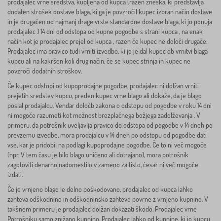
prodajalec vrne sredstva, kupljena od kupca (razen zneska, ki predstavlja
dodaten strošek dostave blaga, ki ga je povzročil kupec izbran način dostave
in je drugačen od najmanj drage vrste standardne dostave blaga, ki jo ponuja
prodajalec ) 14 dni od odstopa od kupne pogodbe s strani kupca , na enak
način kot je prodajalec prejel od kupca , razen če kupec ne določi drugače.
Prodajalec ima pravico tudi vrniti izvedbo, ki jo je dal kupec ob vrnitvi blaga
kupcu ali na kakršen koli drug način, če se kupec strinja in kupec ne
povzroči dodatnih stroškov.
Če kupec odstopi od kupoprodajne pogodbe, prodajalec ni dolžan vrniti
prejetih sredstev kupcu, preden kupec vrne blago ali dokaže, da je blago
poslal prodajalcu. Vendar določb zakona o odstopu od pogodbe v roku 14 dni
ni mogoče razumeti kot možnost brezplačnega božjega zadolževanja . V
primeru, da potrošnik uveljavlja pravico do odstopa od pogodbe v 14 dneh po
prevzemu izvedbe, mora prodajalcu v 14 dneh po odstopu od pogodbe dati
vse, kar je pridobil na podlagi kupoprodajne pogodbe. Če to ni več mogoče
(npr. V tem času je bilo blago uničeno ali dotrajano), mora potrošnik
zagotoviti denarno nadomestilo v zameno za tisto, česar ni več mogoče
izdati.
Če je vrnjeno blago le delno poškodovano, prodajalec od kupca lahko
zahteva odškodnino in odškodninsko zahtevo povrne z vrnjeno kupnino. V
takšnem primeru je prodajalec dolžan dokazati škodo. Prodajalec vrne
Potrošniku samo znižano kupnino. Prodajalec lahko od kupnine, ki jo kupcu