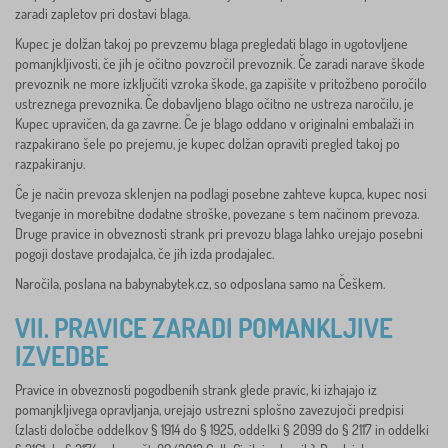
zaradi zapletov pri dostavi blaga.
Kupec je dolžan takoj po prevzemu blaga pregledati blago in ugotovljene
pomanjkljivosti, če jih je očitno povzročil prevoznik. Če zaradi narave škode
prevoznik ne more izključiti vzroka škode, ga zapišite v pritožbeno poročilo
ustreznega prevoznika. Če dobavljeno blago očitno ne ustreza naročilu, je
Kupec upravičen, da ga zavrne. Če je blago oddano v originalni embalaži in
razpakirano šele po prejemu, je kupec dolžan opraviti pregled takoj po
razpakiranju.
Če je način prevoza sklenjen na podlagi posebne zahteve kupca, kupec nosi
tveganje in morebitne dodatne stroške, povezane s tem načinom prevoza.
Druge pravice in obveznosti strank pri prevozu blaga lahko urejajo posebni
pogoji dostave prodajalca, če jih izda prodajalec.
Naročila, poslana na babynabytek.cz, so odposlana samo na Češkem.
VII. PRAVICE ZARADI POMANKLJIVE
IZVEDBE
Pravice in obveznosti pogodbenih strank glede pravic, ki izhajajo iz
pomanjkljivega opravljanja, urejajo ustrezni splošno zavezujoči predpisi
(zlasti določbe oddelkov § 1914 do § 1925, oddelki § 2099 do § 2117 in oddelki