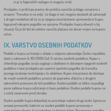
in je iz higienskih razlogov ni mogoče vrniti.
Prodajalec si pridržuje pravico do preklica naročila za blago, označeno z
izrazom "Trenutno ni na voljo", če blaga ni več mogoče dostaviti ali zamenjati
z drugim modelom ali če se je njegova cena bistveno spremenila in kupec
tega pred nakupno pogodbo ne sprejme. Prodajalec kupca obvesti o tej
situaciji. Če je bil del ali celotno naročilo plačano, bo denar vrnjen na kupčev
račun.
IX. VARSTVO OSEBNIH PODATKOV
Podatki o kupcu se hranijo v skladu z veljavno zakonodajo Češke republike,
zlasti z zakonom št. 101/2000 Coll. O varstvu osebnih podatkov. Kupec s
sklenitvijo pogodbe izraža soglasje z obdelavo in zbiranjem njegovih osebnih
podatkov v bazi prodajalca po uspešni izpolnitvi pogodbe do trenutka
pisnega izražanja nestrinjanja s to obdelavo. Kupec ima pravico do dostopa
do svojih osebnih podatkov, pravico do popravka, vključno z drugimi
zakonskimi pravicami do teh podatkov. Osebni podatki se lahko na podlagi
pisne zahteve kupca odstranijo iz baze podatkov. Osebni podatki kupcev so
v celoti zavarovani pred zlorabo.
Osebni podatki kupca dobavitelj ne posreduje nobeni drugi osebi. Izjema so
zunanji prevozniki, katerim se osebni podatki kupcev prenesejo v
najmanjšem obsegu, ki je potreben za dostavo blaga. Posamezne pogodbe