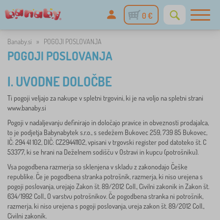
0 €
Banaby.si
»
POGOJI POSLOVANJA
POGOJI POSLOVANJA
I. UVODNE DOLOČBE
Ti pogoji veljajo za nakupe v spletni trgovini, ki je na voljo na spletni strani
www.banaby.si
Pogoji v nadaljevanju definirajo in določajo pravice in obveznosti prodajalca,
to je podjetja Babynabytek s.r.o., s sedežem Bukovec 259, 739 85 Bukovec,
IČ: 294 41 102, DIČ: CZ29441102, vpisani v trgovski register pod datoteko št. C
53377, ki se hrani na Deželnem sodišču v Ostravi in kupcu (potrošniku).
Vsa pogodbena razmerja so sklenjena v skladu z zakonodajo Češke
republike. Če je pogodbena stranka potrošnik, razmerja, ki niso urejena s
pogoji poslovanja, urejajo Zakon št. 89/2012 Coll., Civilni zakonik in Zakon št.
634/1992 Coll., O varstvu potrošnikov. Če pogodbena stranka ni potrošnik,
razmerja, ki niso urejena s pogoji poslovanja, ureja zakon št. 89/2012 Coll.,
Civilni zakonik.