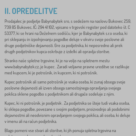
II. OPREDELITVE
Prodajalec je podjetje Babynabytek sro, s sedežem na naslovu Bukovec 259,
739 85 Bukovec, IČ: 294 41 102, vpisano v trgovski register pod datoteko št. C
53377, ki se hrani na Deželnem sodišču, kjer je Babynabytek s.r.o oseba, ki
pri sklepanju in izpolnjevanju pogodbe deluje v okviru svoje poslovne ali
druge podjetniške dejavnosti. Gre za podjetnika, ki neposredno ali prek
drugih podjetnikov kupca oskrbuje z izdelki ali opravlja storitve.
Stranko naše spletne trgovine, ki je na voljo na spletnem mestu
www.babynabytek.cz, je kupec . Zaradi veljavne pravne ureditve se razlikuje
med kupcem, ki je potrošnik, in kupcem, ki ni potrošnik.
Kupec potrošnik ali samo potrošnik je vsaka oseba, ki zunaj obsega svoje
poslovne dejavnosti ali izven obsega samostojnega opravljanja svojega
poklica sklene pogodbo s podjetnikom ali drugače sodeluje z njim.
Kupec, ki ni potrošnik, je podjetnik . Za podjetnika se šteje tudi vsaka oseba,
ki sklepa pogodbe, povezane s svojim podjetjem, proizvodnjo ali podobnimi
dejavnostmi ali neodvisnim opravljanjem svojega poklica, ali oseba, ki deluje
v imenu ali na račun podjetnika.
Blago pomeni vse stvari ali storitve, ki jih ponuja spletna trgovina na