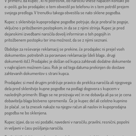
V primeru, da kupec , ki ni potrošnik, ob naročilu vnese napačen kontakt po
e-pošti, ga bo prodajalec o tem obvestil po telefonu in s tem potrdil prejem
svojega predloga. V trenutku takega obvestila se nato sklene pogodba.
Kupec s sklenitvijo kupoprodajne pogodbe potrjuje, da je prebral te pogoje,
vključno s pritožbenim postopkom, in da se z njimi strinja. Kupec je pred
dejanskimi izvedbami naročila dovolj informiran o teh pogojih in
pritožbenem postopku ter ima možnost, da se z njimi seznani.
Obdobje za reševanje reklamacij se prekine, če prodajalec ni prejel vseh
dokumentov, potrebnih za poravnavo reklamacije (deli blaga , drugi
dokumenti itd.). Prodajalec je dolžan od kupca zahtevati dodatne dokumente
v najkrajšem možnem času. Rok je od tega datuma prekinjen do dostave
zahtevanih dokumentov s strani kupca.
Prodajalec si med drugim pridržuje pravico do preklica naročila ali njegovega
dela pred sklenitvijo kupne pogodbe na podlagi dogovora s kupcem v
naslednjih primerih: Blago se ne proizvaja več in ne dobavlja ali pa se je cena
dobavitelja blaga bistveno spremenila . Če je kupec del ali celotno kupnino
že plačal , se ta znesek nakaže na njegov račun ali naslov in kupoprodajna
pogodba ne bo sklenjena.
Kupec izjavi, da so vsi podatki, navedeni v naročilu, pravilni, resnični, popolni
in veljavni v času pošiljanja naročila.