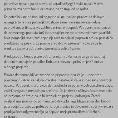
ponovitve napake po popravilu ali zaradi večjega števila napak. V tem
primeru ima potrošnik tudi pravico, da odstopi od pogodbe.
Če potrošnik ne odstopi od pogodbe ali ne uveljavi pravice do dostave
novega artikla brez pomanjkljivosti, do zamenjave njegovega dela ali
popravljanja artikla, lahko zahteva primeren popust. Potrošnik je upravičen
do primernega popusta, tudi če prodajalec ne more dostaviti novega artikla
brez pomanjkljivosti, zamenjati njegovega dela ali popraviti artikla, pa tudi če
prodajalec ne poskrbi za pravno sredstvo v razumnem roku ali če bi
ureditev zdravila potrošniku povzročila velike težave.
Prodajalec bo kupcu pisno potrdil prejem reklamacije ali ga povabi, naj
dopolni manjkajoče podatke. Doba za reševanje pritožbe je 30 dni od
njenega prejema.
Pravica do pomanjkljive izvedbe ne pripada kupcu, če je kupec pred
prevzemom stvari vedel, da ima stvar napako, ali če je kupec sam povzročil
napako. Potrošnik ima pravico do napake, ki se pojavi v potrošniškem blagu,
v štiriindvajsetih mesecih po prejemu. Če je okvara očitna v šestih mesecih
od prejema, se šteje, da je bil izdelek ob prejemu pokvarjen. Zaradi
uveljavljanja pravice do pomanjkljivosti kupljenega blaga prodajalec kupcu
posreduje Obrazec za pritožbo . Druge pravice in obveznosti strank v zvezi z
prodajalčevo odgovornostjo za napake ureja prodajalčev pritožbeni
postopek.