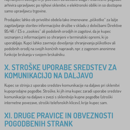
arhivira upravljavec po njihovi sklenitvi, v elektronski obliki in so dostopne
samo upravljavcu trgovine.
Prodajalec lahko ob privolitvi obdela tako imenovane „piškotke“ za lažje
zagotavljanje storitev informacijske družbe v skladu z določbami Direktive
95/46 / ES o „cookies“ ali podobnih orodjih in zagotovi, da je kupec
seznanjen z informacijami so shranjeni v terminalski opremi, ki jo
uporabljajo. Kupci lahko zavrnejo dovoljenje shranjevanja piškotkov ali
podobnih orodij na svojih končnih napravah, npr. z zagonom anonimne
funkcije brskanja v svojem brskalniku.
X. STROŠKE UPORABE SREDSTEV ZA
KOMUNIKACIJO NA DALJAVO
Kupec se strinja z uporabo sredstev komunikacije na daljavo pri sklenitvi
kupoprodajne pogodbe. Stroške, ki jih ima kupec zaradi uporabe sredstev
komunikacije na daljavo v zvezi s sklenitvijo kupne pogodbe (stroški
internetne povezave, stroški telefonskih klicev), krije kupec sam.
XI. DRUGE PRAVICE IN OBVEZNOSTI
POGODBENIH STRANK