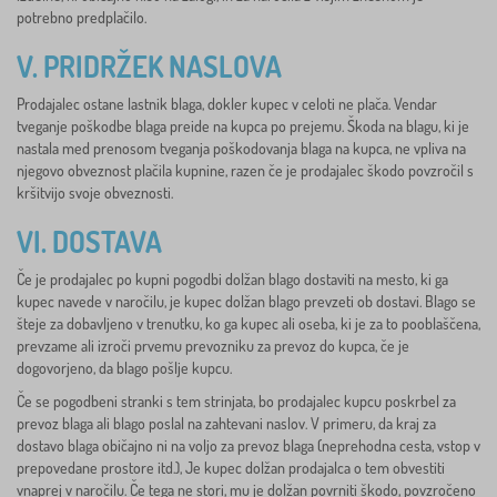
potrebno predplačilo.
V. PRIDRŽEK NASLOVA
Prodajalec ostane lastnik blaga, dokler kupec v celoti ne plača. Vendar
tveganje poškodbe blaga preide na kupca po prejemu. Škoda na blagu, ki je
nastala med prenosom tveganja poškodovanja blaga na kupca, ne vpliva na
njegovo obveznost plačila kupnine, razen če je prodajalec škodo povzročil s
kršitvijo svoje obveznosti.
VI. DOSTAVA
Če je prodajalec po kupni pogodbi dolžan blago dostaviti na mesto, ki ga
kupec navede v naročilu, je kupec dolžan blago prevzeti ob dostavi. Blago se
šteje za dobavljeno v trenutku, ko ga kupec ali oseba, ki je za to pooblaščena,
prevzame ali izroči prvemu prevozniku za prevoz do kupca, če je
dogovorjeno, da blago pošlje kupcu.
Če se pogodbeni stranki s tem strinjata, bo prodajalec kupcu poskrbel za
prevoz blaga ali blago poslal na zahtevani naslov. V primeru, da kraj za
dostavo blaga običajno ni na voljo za prevoz blaga (neprehodna cesta, vstop v
prepovedane prostore itd.), Je kupec dolžan prodajalca o tem obvestiti
vnaprej v naročilu. Če tega ne stori, mu je dolžan povrniti škodo, povzročeno