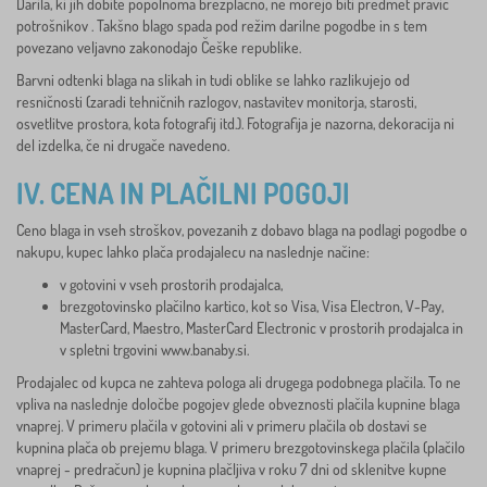
Darila, ki jih dobite popolnoma brezplačno, ne morejo biti predmet pravic
potrošnikov . Takšno blago spada pod režim darilne pogodbe in s tem
povezano veljavno zakonodajo Češke republike.
Barvni odtenki blaga na slikah in tudi oblike se lahko razlikujejo od
resničnosti (zaradi tehničnih razlogov, nastavitev monitorja, starosti,
osvetlitve prostora, kota fotografij itd.). Fotografija je nazorna, dekoracija ni
del izdelka, če ni drugače navedeno.
IV. CENA IN PLAČILNI POGOJI
Ceno blaga in vseh stroškov, povezanih z dobavo blaga na podlagi pogodbe o
nakupu, kupec lahko plača prodajalecu na naslednje načine:
v gotovini v vseh prostorih prodajalca,
brezgotovinsko plačilno kartico, kot so Visa, Visa Electron, V-Pay,
MasterCard, Maestro, MasterCard Electronic v prostorih prodajalca in
v spletni trgovini www.banaby.si.
Prodajalec od kupca ne zahteva pologa ali drugega podobnega plačila. To ne
vpliva na naslednje določbe pogojev glede obveznosti plačila kupnine blaga
vnaprej. V primeru plačila v gotovini ali v primeru plačila ob dostavi se
kupnina plača ob prejemu blaga. V primeru brezgotovinskega plačila (plačilo
vnaprej - predračun) je kupnina plačljiva v roku 7 dni od sklenitve kupne