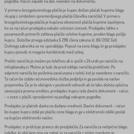
pogodbe. Račun zapade na dan, naveden na dokumentu.
V primeru brezgotovinskega plačila je kupec dolžan plačati kupnino blaga
skupaj s simbolom spremenljivega plačila (številka naročila). V primeru
brezgotovinskega plačila je kupčeva obveznost plačila kupnine izpolnjena,
ko se na račun prodajalca nakaže ustrezen znesek. Prodajalec lahko v
posameznih primerih zahteva plačilo celotne kupnine, preden blago pošlje
kupcu . Določbe prvega odstavka § 2119. člena zakona št. 89/2012 Coll.
Civilnega zakonika se ne uporabljajo. Popust na ceno blaga, ki ga prodajalec
kupcu ponudi, ni mogoče kombinirati med seboj.
Preklic naročila je možen po telefonu ali e-pošti v 24 urah po naročilu na
info@banaby.si
. Možno je tudi, da pred oddajo naročila prekličete. Po
odpremi naročila bo poštnina zaračunana v celoti, kot je navedeno v naročilu.
Ta račun bo izdala računovodska služba podjetja in ga poslala na naslov
prejemnika. Če je to običajno v poslovnih odnosih ali če tako določa splošna
zavezujoča pravna ureditev, prodajalec kupcu izda davčni dokument - račun
- v zvezi s plačili, opravljenimi na podlagi nakupne pogodbe.
Prodajalec je plačnik davka na dodano vrednost. Davčni dokument - račun
bo kupec kupcu izdal po plačilu cene blaga in ga v elektronski obliki poslal
na kupčev elektronski naslov.
Prodajalec si pridržuje pravico do predplačila. Za naročila za netipično blago,
izdelke, ki običajno niso na zalogi, in za naročila z višjim zneskom je