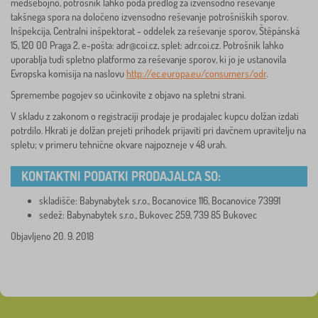
medsebojno, potrošnik lahko poda predlog za izvensodno reševanje
takšnega spora na določeno izvensodno reševanje potrošniških sporov.
Inšpekcija, Centralni inšpektorat - oddelek za reševanje sporov, Štěpánská
15, 120 00 Praga 2, e-pošta:
adr@coi.cz
, splet: adr.coi.cz. Potrošnik lahko
uporablja tudi spletno platformo za reševanje sporov, ki jo je ustanovila
Evropska komisija na naslovu
http://ec.europa.eu/consumers/odr
.
Spremembe pogojev so učinkovite z objavo na spletni strani.
V skladu z zakonom o registraciji prodaje je prodajalec kupcu dolžan izdati
potrdilo. Hkrati je dolžan prejeti prihodek prijaviti pri davčnem upravitelju na
spletu; v primeru tehnične okvare najpozneje v 48 urah.
KONTAKTNI PODATKI PRODAJALCA SO:
skladišče: Babynabytek s.r.o., Bocanovice 116, Bocanovice 73991
sedež: Babynabytek s.r.o., Bukovec 259, 739 85 Bukovec
Objavljeno 20. 9. 2018