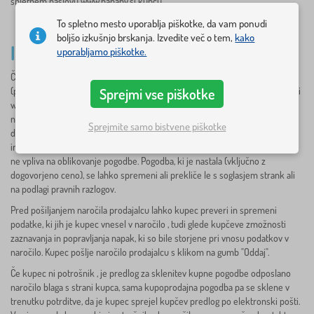
spletnem naslovu www.banaby.si kupcu.
To spletno mesto uporablja piškotke, da vam ponudi
boljšo izkušnjo brskanja. Izvedite več o tem,
kako
III. KUPOPRODAJNA POGODBA
uporabljamo piškotke.
Če je kupec potrošnik, je predlog za sklenitev kupoprodajne pogodbe
Sprejmi vse piškotke
(ponudbe) namestitev ponujenega blaga s strani dobavitelja na spletni strani
www.babynabytek.cz, kupoprodajna pogodba je ustvarjena s pošiljanjem
naročila s strani kupca - potrošnika in prevzemom naročila s strani
Sprejmite samo bistvene piškotke
dobavitelja. Dobavitelj bo kupcu takoj potrdil njegovo sprejetje s
informativnim sporočilom na navedeni e-poštni naslov, vendar ta potrditev
ne vpliva na oblikovanje pogodbe. Pogodba, ki je nastala (vključno z
dogovorjeno ceno), se lahko spremeni ali prekliče le s soglasjem strank ali
na podlagi pravnih razlogov.
Pred pošiljanjem naročila prodajalcu lahko kupec preveri in spremeni
podatke, ki jih je kupec vnesel v naročilo , tudi glede kupčeve zmožnosti
zaznavanja in popravljanja napak, ki so bile storjene pri vnosu podatkov v
naročilo. Kupec pošlje naročilo prodajalcu s klikom na gumb "Oddaj".
Če kupec ni potrošnik , je predlog za sklenitev kupne pogodbe odposlano
naročilo blaga s strani kupca, sama kupoprodajna pogodba pa se sklene v
trenutku potrditve, da je kupec sprejel kupčev predlog po elektronski pošti.