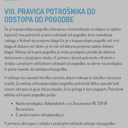
VIII. PRAVICA POTROŠNIKA DO
ODSTOPA OD POGODBE
Če je kupoprodajna pogodba sklenjena s komunikacijo na daljavo (v spletni
trgovini), ima potrošnik pravico odstopiti od pogodbe, brez navedenja
razloga, v 14 dneh po prejemu blaga (če je v kupoprodajni pogodbi več vrst
blaga ali dobava več delov, je to rok od datuma prejema zadnje dobave
blaga). Odstop od kupne pogodbe je treba prodajalcu poslati do datuma,
določenem v prejšnjem stavku. V primeru, da želi potrošnik v 14 dneh v
skladu s prejšnjim odstavkom odstopiti od pogodbe, se obrne na prodajalca
in pisno navede, da odstopa od pogodbe.
V odstopu bo navedel številko naročila, datum nakupa in številko računa za
vračilo. Za odstop od kupoprodajne pogodbe potrošnik lahko uporabi tudi
vzorec obrazca, ki ga je dal prodajalec, ki je priloga k tem pogojem. Potrošnik
odstop od kupne pogodbe pošlje:
Naslov prodajalca: Babynabytek s.r.o, Bocanovice 116, 739 91
Bocanovice,
E-poštni naslov
info@banaby.si
V primeru, da kupec v skladu s prejšnjimi odstavki odstopi od pogodbe,