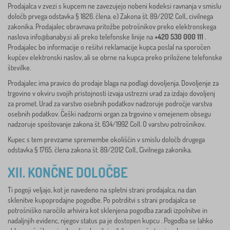
Prodajalca v zvezi s kupcem ne zavezujejo nobeni kodeksi ravnanja v smislu
določb prvega odstavka § 1826. člena. e) Zakona št. 89/2012 Coll., civilnega
zakonika. Prodajalec obravnava pritožbe potrošnikov preko elektronskega
naslova
info@banaby.si
ali preko telefonske linije na
+420 530 000 111
.
Prodajalec bo informacije o rešitvi reklamacije kupca poslal na sporočen
kupčev elektronski naslov, ali se obrne na kupca preko priložene telefonske
številke.
Prodajalec ima pravico do prodaje blaga na podlagi dovoljenja. Dovoljenje za
trgovino v okviru svojih pristojnosti izvaja ustrezni urad za izdajo dovoljenj
za promet. Urad za varstvo osebnih podatkov nadzoruje področje varstva
osebnih podatkov. Češki nadzorni organ za trgovino v omejenem obsegu
nadzoruje spoštovanje zakona št. 634/1992 Coll. O varstvu potrošnikov.
Kupec s tem prevzame spremembe okoliščin v smislu določb drugega
odstavka § 1765. člena zakona št. 89/2012 Coll., Civilnega zakonika.
XII. KONČNE DOLOČBE
Ti pogoji veljajo, kot je navedeno na spletni strani prodajalca, na dan
sklenitve kupoprodajne pogodbe. Po potrditvi s strani prodajalca se
potrošniško naročilo arhivira kot sklenjena pogodba zaradi izpolnitve in
nadaljnjih evidenc, njegov status pa je dostopen kupcu . Pogodba se lahko