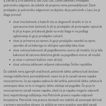
§ 2161 do § 2174 zakona št. 89/2012 Coll., Civilni zakonik). Prodajalec
potrošniku odgovori, da izdelek ob prejemu nima pomanjkljivosti. Zlasti
prodajalec je potrošniku odgovoren za dejstvo, da je potrošnik v času, ko je
blago prevzel:
stvar ima lastnosti, o katerih sta se dogovorili stranki, in če ni
sporazuma, tiste lastnosti, ki jih je prodajalec ali proizvajalec opisal ali
ki jih je kupec pričakoval glede na vrsto blaga in na podlagi
oglaševanja, ki ga je prodajalec ustvaril,
stvar je primerna za namen, ki ga je prodajalec navedel za njeno
uporabo ali za katerega se običajno uporablja taka stvar,
stvar ustreza kakovosti ali pogodbenemu vzorcu ali modelu, če je bila
kakovost ali zasnova določena glede na pogodbeni vzorec ali model,
je stvar v ustrezni količini, meri ali teži,
stvar ustreza zahtevam veljavne zakonodaje Češke republike.
Če izdelek nima zgornjih značilnosti, potrošnik lahko zahteva tudi dostavo
novega izdelka brez pomanjkljivosti, razen če je to zaradi narave napake
nesorazmerno, če pa napaka zadeva le del artikla, potrošnik lahko zahteva le
zamenjavo dela; če to ni mogoče, lahko odstopi od pogodbe. Če pa je to
nesorazmerno zaradi narave napake, zlasti če je napako mogoče odpraviti
brez nepotrebnega odlašanja, ima Potrošnik pravico napako odpraviti
brezplačno. Potrošnik ima pravico dostaviti nov izdelek ali zamenjati del tudi
v primeru ponovljive okvare, če artikla ne more pravilno uporabiti zaradi