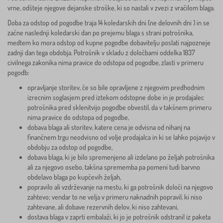
vrne, odšteje njegove dejanske stroške, ki so nastali v zvezi z vračilom blaga.
Doba za odstop od pogodbe traja 14 koledarskih dni (ne delovnih dni ) in se
začne naslednji koledarski dan po prejemu blaga s strani potrošnika,
medtem ko mora odstop od kupne pogodbe dobavitelju poslati najpozneje
zadnji dan tega obdobja. Potrošnik v skladu z določbami oddelka 1837
civilnega zakonika nima pravice do odstopa od pogodbe, zlasti v primeru
pogodb:
opravljanje storitev, če so bile opravljene z njegovim predhodnim
izrecnim soglasjem pred iztekom odstopne dobe in je prodajalec
potrošnika pred sklenitvijo pogodbe obvestil, da v takšnem primeru
nima pravice do odstopa od pogodbe,
dobava blaga ali storitev, katere cena je odvisna od nihanj na
finančnem trgu neodvisno od volje prodajalca in ki se lahko pojavijo v
obdobju za odstop od pogodbe,
dobava blaga, ki je bilo spremenjeno ali izdelano po željah potrošnika
ali za njegovo osebo, takšna sprememba pa pomeni tudi barvno
obdelavo blaga po kupčevih željah,
popravilo ali vzdrževanje na mestu, ki ga potrošnik določi na njegovo
zahtevo; vendar to ne velja v primeru naknadnih popravil, ki niso
zahtevane, ali dobave rezervnih delov, ki niso zahtevani,
dostava blaga v zaprti embalaži, ki jo je potrošnik odstranil iz paketa