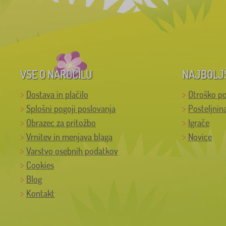
VSE O NAROČILU
NAJBOLJ
Dostava in plačilo
Otroško po
Splošni pogoji poslovanja
Posteljnin
Obrazec za pritožbo
Igrače
Vrnitev in menjava blaga
Novice
Varstvo osebnih podatkov
Cookies
Blog
Kontakt