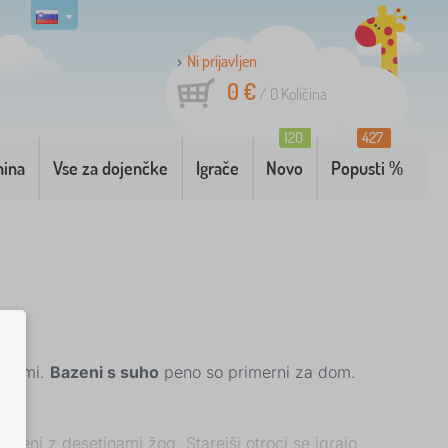
Ni prijavljen
0 €
/
0
Količina
120
427
nina
Vse za dojenčke
Igrače
Novo
Popusti %
licami.
Bazeni s suho
peno so primerni za dom.
kroženi z desetinami žog. Starejši otroci se igrajo