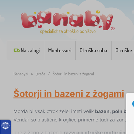
specialist za otroško pohištvo
Na zalogi
Montessori
Otroška soba
Otroške 
Banaby.si
»
Igrače
/
Šotorji in bazeni z žogami
Šotorji in bazeni z žogami
Morda bi vsak otrok želel imeti velik
bazen, poln barv
Vendar so plastične kroglice primerne tudi za zunanj
Igre z žogo v bazenih
razvijajo otroške motorične sp