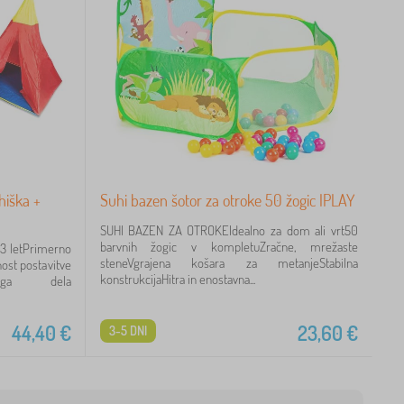
hiška +
Suhi bazen šotor za otroke 50 žogic IPLAY
SUHI BAZEN ZA OTROKEIdealno za dom ali vrt50
barvnih žogic v kompletuZračne, mrežaste
3 letPrimerno
steneVgrajena košara za metanjeStabilna
nost postavitve
konstrukcijaHitra in enostavna...
kega dela
44,40
€
23,60
€
3-5 DNI