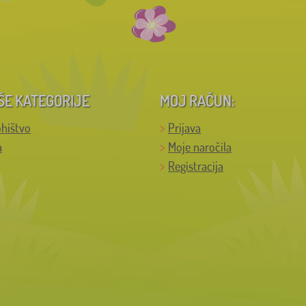
ŠE KATEGORIJE
MOJ RAČUN:
hištvo
Prijava
a
Moje naročila
Registracija