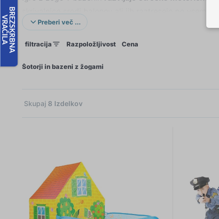
skrivalnice sredi balonov ali jih raztresejo po vsem. 
Preberi več ...
Bazenske kroglice lahko kupite tudi ločeno
. Vzemite
filtracija
Razpoložljivost
Cena
kroglicami
bodo
otroke
zabavali v vsakem vremenu in
×
Šotorji in bazeni z žogami
Skupaj
8
Izdelkov
 €