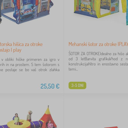
torska hišica za otroke
Mehanski šotor za otroke IPLA
ostajo I play
ŠOTOR ZA OTROKEIdealno za hišo ali
od 3 letBarvita grafikaVhod z ro
r v obliki hiške primeren za igro v
konstrukcijaHitro in enostavno sesta
orih in na prostem. S tem šotorom s
temi...
ske postaje se bo vaš otrok zlahka
25,50
€
3-5 DNI