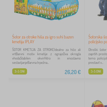
Šotor za otroke hiša za igro suhi bazen
Šotorska šo
kmetija IPLAY
policijsko p
ŠOTOR KMETIJA ZA OTROKEIdealno za hišo ali
Otroški šoto
vrtBarvni motiv kmetije z ograjoDva okrogla
zaprtih prost
vhodaStabilen okvirHitro in enostavno
temo policij
sestavljanjeBarvna trpežna...
prestavil v...
26,20
€
3-5 DNI
3-5 DNI