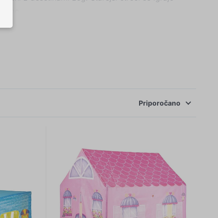
ntano.
išča ali celo otroške posteljice. Šotori in bazeni s
Priporočano