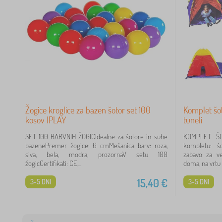
Žogice kroglice za bazen šotor set 100
Komplet šot
kosov IPLAY
tuneli
SET 100 BARVNIH ŽOGICIdealne za šotore in suhe
KOMPLET ŠO
bazenePremer žogice: 6 cmMešanica barv: roza,
kompletu: šo
siva, bela, modra, prozornaV setu 100
zabavo za ve
žogicCertifikati: CE,...
doma, na vrtu al
15,40
€
3-5 DNI
3-5 DNI