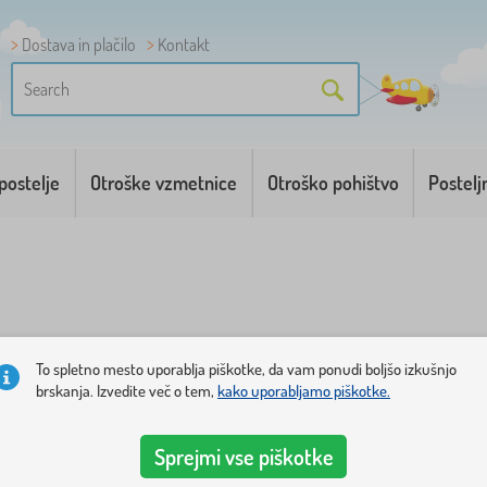
Dostava in plačilo
Kontakt
postelje
Otroške vzmetnice
Otroško pohištvo
Postelj
To spletno mesto uporablja piškotke, da vam ponudi boljšo izkušnjo
brskanja. Izvedite več o tem,
kako uporabljamo piškotke.
nih kroglic
. Izberite najlepše naše šotore ali bazene s krog
e bazene z vodo.
Sprejmi vse piškotke
osobnosti in domišljijo
. Mlajši otroci do 1. leta uživajo ob