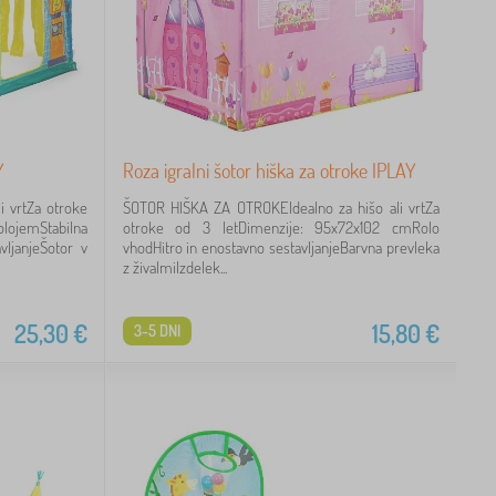
Y
Roza igralni šotor hiška za otroke IPLAY
 vrtZa otroke
ŠOTOR HIŠKA ZA OTROKEIdealno za hišo ali vrtZa
lojemStabilna
otroke od 3 letDimenzije: 95x72x102 cmRolo
vljanjeŠotor v
vhodHitro in enostavno sestavljanjeBarvna prevleka
z živalmiIzdelek...
25,30
€
15,80
€
3-5 DNI