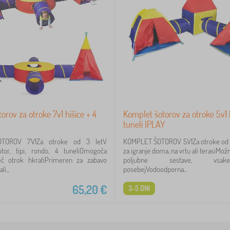
orov za otroke 7v1 hišice + 4
Komplet šotorov za otroke 5v1 
tuneli IPLAY
TOROV 7V1Za otroke od 3 letV
KOMPLET ŠOTOROV 5V1Za otroke od 
tor, tipi, rondo, 4 tuneliOmogoča
za igranje doma, na vrtu ali terasiMož
č otrok hkratiPrimeren za zabavo
poljubne sestave, vsa
i...
posebejVodoodporna...
65,20
€
3-5 DNI