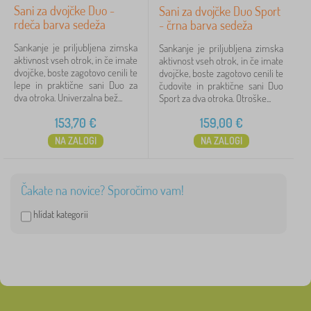
Sani za dvojčke Duo -
Sani za dvojčke Duo Sport
rdeča barva sedeža
- črna barva sedeža
Sankanje je priljubljena zimska
Sankanje je priljubljena zimska
aktivnost vseh otrok, in če imate
aktivnost vseh otrok, in če imate
dvojčke, boste zagotovo cenili te
dvojčke, boste zagotovo cenili te
lepe in praktične sani Duo za
čudovite in praktične sani Duo
dva otroka. Univerzalna bež...
Sport za dva otroka. Otroške...
153,70
€
159,00
€
NA ZALOGI
NA ZALOGI
Čakate na novice? Sporočimo vam!
hlídat kategorii