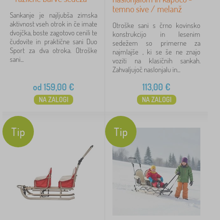
temno sive / melanž
Sankanje je najljubša zimska
aktivnost vseh otrok in če imate
Otroške sani s črno kovinsko
dvojčka, boste zagotovo cenili te
konstrukcijo in lesenim
čudovite in praktične sani Duo
sedežem so primerne za
Sport za dva otroka. Otroške
najmlajše , ki se še ne znajo
sani...
voziti na klasičnih sankah.
Zahvaljujoč naslonjalu in...
od
159,00
€
113,00
€
NA ZALOGI
NA ZALOGI
Tip
Tip