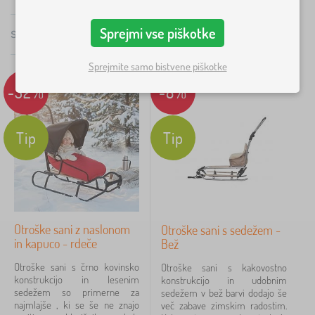
močnega in zelo trpežnega jekla. Ročaj sanke lahko
×
FILTRACIJA
nastavite na višino 40-115 cm ali ga popolnoma
Sprejmi vse piškotke
Skupaj
8
Izdelkov
Priporočano
odstranite. Naslonjalo za sani je tudi odstranljivo.
Barve
Sprejmite samo bistvene piškotke
Teža sanke je 5 kg. Na voljo so tudi sani za dvojčke.
-32%
-8%
rdeča
4
siva
4
Tip
Tip
černá
3
bež
2
béžová
2
Otroške sani z naslonom
Otroške sani s sedežem -
in kapuco - rdeče
Bež
bela
1
Otroške sani s črno kovinsko
Otroške sani s kakovostno
konstrukcijo in lesenim
pokaži
konstrukcijo in udobnim
sedežem so primerne za
sedežem v bež barvi dodajo še
več >
najmlajše , ki se še ne znajo
več zabave zimskim radostim.