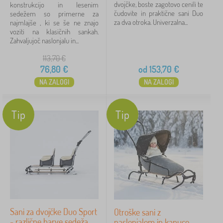
dvojčke, boste zagotovo cenili te
konstrukcijo in lesenim
čudovite in praktične sani Duo
sedežem so primerne za
za dva otroka. Univerzalna...
najmlajše , ki se še ne znajo
voziti na klasičnih sankah.
Zahvaljujoč naslonjalu in...
113,70
€
76,80
€
od
153,70
€
NA ZALOGI
NA ZALOGI
Tip
Tip
Sani za dvojčke Duo Sport
Otroške sani z
- različne barve sedeža
naslonjalom in kapuco -