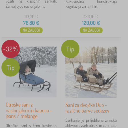
voziti na klasičnih sankah.
Kakovostna konstrukcija
Cena
Zahvaljujoč naslonjalu in...
zagotavlja varnost in...
76 €
159 €
113,70
€
130,10
€
76,80
€
120,00
€
NA ZALOGI
NA ZALOGI
iltriranje
-32%
Tip
Iskanje znotraj filtra
Razpoložljivost
Tip
Vrsta ponudbe
Oznake
Otroške sani z
Sani za dvojčke Duo -
naslonjalom in kapuco -
različne barve sedežev
Preklicati
FILTRIRANJE
jeans / melange
Sankanje je priljubljena zimska
aktivnost vseh otrok, in če imate
Otroške sani s črno kovinsko