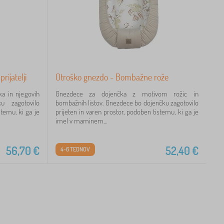
rijatelji
Otroško gnezdo - Bombažne rože
a in njegovih
Gnezdece za dojenčka z motivom rožic in
ku zagotovilo
bombažnih listov. Gnezdece bo dojenčku zagotovilo
stemu, ki ga je
prijeten in varen prostor, podoben tistemu, ki ga je
imel v maminem...
56,70
€
52,40
€
4-6 TEDNOV