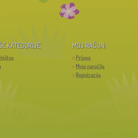
ŠE KATEGORIJE
MOJ RAČUN:
hištvo
Prijava
a
Moje naročila
Registracija