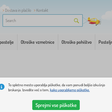
Dostava in plačilo
Kontakt
postelje
Otroške vzmetnice
Otroško pohištvo
Postelj
To spletno mesto uporablja piškotke, da vam ponudi boljšo izkušnjo
brskanja. Izvedite več o tem,
kako uporabljamo piškotke.
arnosti
. Majhni dojenčki so navajeni na tesen prostor od ma
, ki novorojenčka zanesljivo ščitijo pred padcem.
Sprejmi vse piškotke
iček ali samo na posteljo
. Se odpravljate na izlet z dojenč