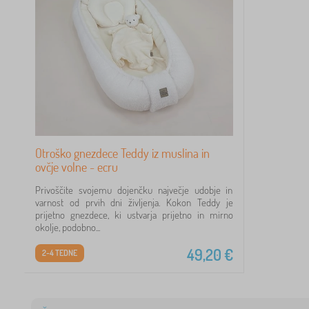
Otroško gnezdece Teddy iz muslina in
ovčje volne - ecru
Privoščite svojemu dojenčku največje udobje in
varnost od prvih dni življenja. Kokon Teddy je
prijetno gnezdece, ki ustvarja prijetno in mirno
okolje, podobno...
49,20
€
2-4 TEDNE