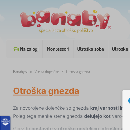
specialist za otroško pohištvo
Na zalogi
Montessori
Otroška soba
Otroške 
Banaby.si
»
Vse za dojenčke
/
Otroška gnezda
Otroška gnezda
Za novorojene dojenčke so gnezda
kraj varnosti in v
Poleg tega mehke stene gnezda
delujejo kot
varovala
Gnezdo
postavite v otroško posteljico, otroško voz