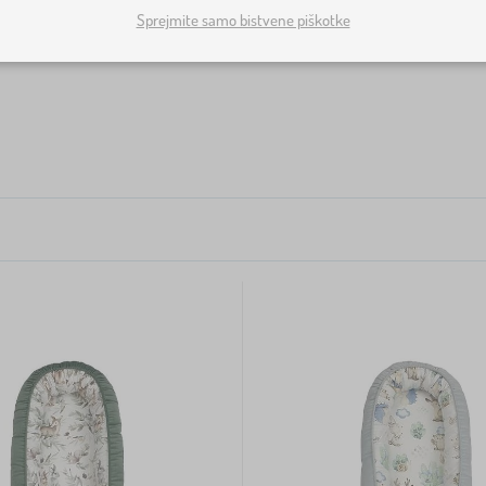
Sprejmite samo bistvene piškotke
v izberite najlepše.