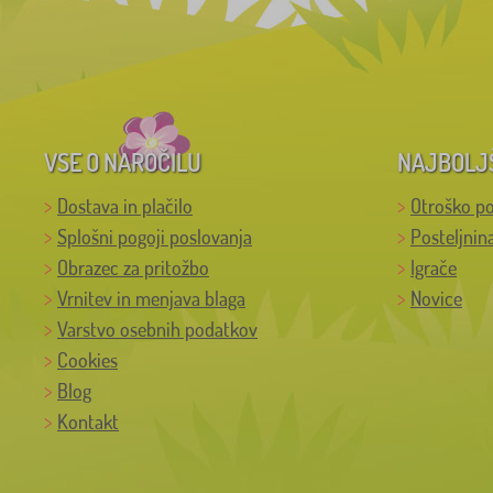
VSE O NAROČILU
NAJBOLJ
Dostava in plačilo
Otroško po
Splošni pogoji poslovanja
Posteljnin
Obrazec za pritožbo
Igrače
Vrnitev in menjava blaga
Novice
Varstvo osebnih podatkov
Cookies
Blog
Kontakt