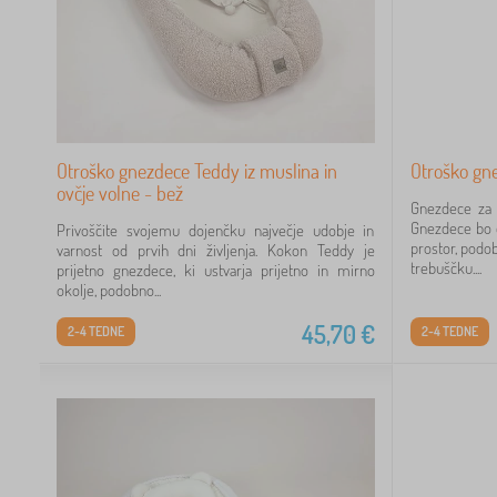
1
 €
Otroško gnezdece Teddy iz muslina in
Otroško gne
ovčje volne - bež
Gnezdece za 
Gnezdece bo d
Privoščite svojemu dojenčku največje udobje in
prostor, podo
varnost od prvih dni življenja. Kokon Teddy je
trebuščku....
prijetno gnezdece, ki ustvarja prijetno in mirno
okolje, podobno...
45,70
€
2-4 TEDNE
2-4 TEDNE