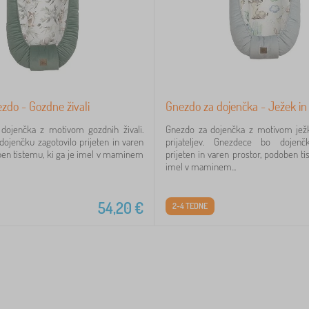
zdo - Gozdne živali
Gnezdo za dojenčka - Ježek in p
dojenčka z motivom gozdnih živali.
Gnezdo za dojenčka z motivom ježk
ojenčku zagotovilo prijeten in varen
prijateljev. Gnezdece bo dojenč
ben tistemu, ki ga je imel v maminem
prijeten in varen prostor, podoben ti
imel v maminem...
54,20
€
2-4 TEDNE