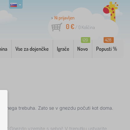
Ni prijavljen
0 €
/
0
Količina
120
428
nina
Vse za dojenčke
Igrače
Novo
Popusti %
terinega trebuha. Zato se v gnezdu počuti kot doma.
kom? Gnezdo vzemite s seboj! V trenutku ustvarite