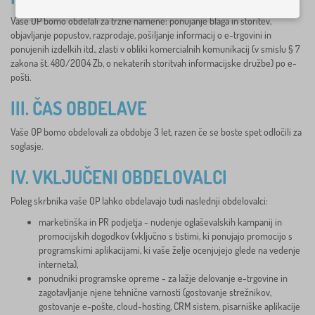
Vaše OP bomo obdelali za tržne namene: ponujanje blaga in storitev,
objavljanje popustov, razprodaje, pošiljanje informacij o e-trgovini in
ponujenih izdelkih itd., zlasti v obliki komercialnih komunikacij (v smislu § 7
zakona št. 480/2004 Zb, o nekaterih storitvah informacijske družbe) po e-
pošti.
III. ČAS OBDELAVE
Vaše OP bomo obdelovali za obdobje 3 let, razen če se boste spet odločili za
soglasje.
IV. VKLJUČENI OBDELOVALCI
Poleg skrbnika vaše OP lahko obdelavajo tudi naslednji obdelovalci:
marketinška in PR podjetja - nudenje oglaševalskih kampanij in
promocijskih dogodkov (vključno s tistimi, ki ponujajo promocijo s
programskimi aplikacijami, ki vaše želje ocenjujejo glede na vedenje
interneta),
ponudniki programske opreme - za lažje delovanje e-trgovine in
zagotavljanje njene tehnične varnosti (gostovanje strežnikov,
gostovanje e-pošte, cloud-hosting, CRM sistem, pisarniške aplikacije