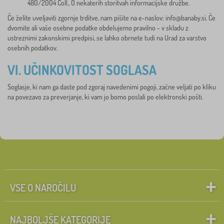
480/2004 Coll., O nekaterih storitvah informacijske družbe.
Če želite uveljaviti zgornje trditve, nam pišite na e-naslov:
info@banaby.si
. Če
dvomite ali vaše osebne podatke obdelujemo pravilno - v skladu z
ustreznimi zakonskimi predpisi, se lahko obrnete tudi na Urad za varstvo
osebnih podatkov.
VI. UČINKOVITOST SOGLASA
Soglasje, ki nam ga daste pod zgoraj navedenimi pogoji, začne veljati po kliku
na povezavo za preverjanje, ki vam jo bomo poslali po elektronski pošti.
VSE O NAROČILU
NAJBOLJŠE KATEGORIJE