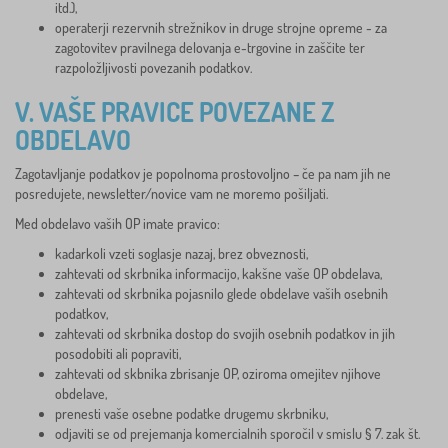
itd.),
operaterji rezervnih strežnikov in druge strojne opreme - za
zagotovitev pravilnega delovanja e-trgovine in zaščite ter
razpoložljivosti povezanih podatkov.
V. VAŠE PRAVICE POVEZANE Z
OBDELAVO
Zagotavljanje podatkov je popolnoma prostovoljno – če pa nam jih ne
posredujete, newsletter/novice vam ne moremo pošiljati.
Med obdelavo vaših OP imate pravico:
kadarkoli vzeti soglasje nazaj, brez obveznosti,
zahtevati od skrbnika informacijo, kakšne vaše OP obdelava,
zahtevati od skrbnika pojasnilo glede obdelave vaših osebnih
podatkov,
zahtevati od skrbnika dostop do svojih osebnih podatkov in jih
posodobiti ali popraviti,
zahtevati od skbnika zbrisanje OP, oziroma omejitev njihove
obdelave,
prenesti vaše osebne podatke drugemu skrbniku,
odjaviti se od prejemanja komercialnih sporočil v smislu § 7. zak št.