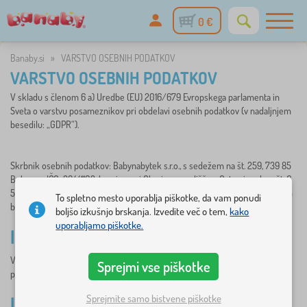
0 €
Banaby.si
»
VARSTVO OSEBNIH PODATKOV
VARSTVO OSEBNIH PODATKOV
V skladu s členom 6 a) Uredbe (EU) 2016/679 Evropskega parlamenta in
Sveta o varstvu posameznikov pri obdelavi osebnih podatkov (v nadaljnjem
besedilu: „GDPR“).
Skrbnik osebnih podatkov: Babynabytek s.r.o., s sedežem na št. 259, 739 85
Bukovec, IČO: 29441102, hrani se pri Okrajnem sodišču v Ostravi pod sp. št. C
53377, e-naslov: info @banaby.si spletna stran: www.banaby.si (v nadaljnjem
To spletno mesto uporablja piškotke, da vam ponudi
besedilu "podjetje" ali "skrbnik").
boljšo izkušnjo brskanja. Izvedite več o tem,
kako
uporabljamo piškotke.
I. OBSEG OBDELAVE
Vaše osebne podatke (v nadaljnjem besedilu "OP") bomo obdelovali na
Sprejmi vse piškotke
podlagi naročanja newsletteru/novic v naslednjem obsegu: e- naslov.
Sprejmite samo bistvene piškotke
II. NAMEN OBDELAVE