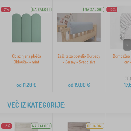
-7%
NA ZALOGI
NA ZALOGI
-15%
>
Oblazinjena plošča
Zaščita za posteljo Ourbaby
Bombažna r
Oblouček - mint
- Jersey - Svetlo siva
cm -
20,
od
11,20
€
od
19,00
€
17,
VEČ IZ KATEGORIJE:
-15%
NA ZALOGI
DO 14 DNI