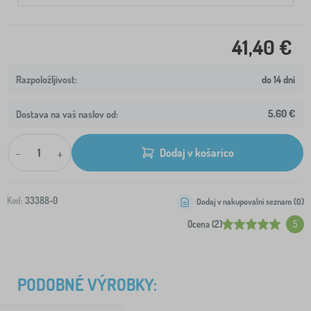
41,40 €
do 14 dni
5,60 €
Dostava na vaš naslov od:
-
+
Dodaj v košarico
Kod:
33388-0
Dodaj v nakupovalni seznam (
0
)
Ocena (2)
5
PODOBNÉ VÝROBKY: