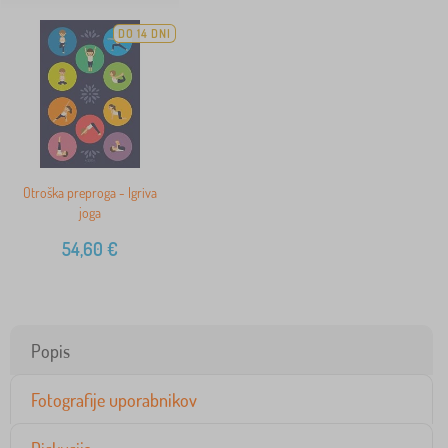
DO 14 DNI
Otroška preproga - Igriva
joga
54,60
€
Popis
Fotografije uporabnikov