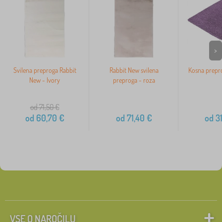
>
Svilena preproga Rabbit
Rabbit New svilena
Kosna prepro
New - Ivory
preproga - roza
od 71,50
€
od
60,70
€
od
71,40
€
od
31
VSE O NAROČILU