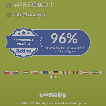
+420
530 000 111
info@banaby.si
CZ
SK
HU
PL
EN
DE
FR
RO
AT
HR
IE
© 2008 - 2026
Banaby.si
- specialist za otroško pohištvo