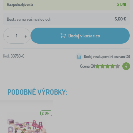
2 DNI
5,60 €
Dostava na vaš naslov od:
-
+
Dodaj v košarico
Kod:
33783-0
Dodaj v nakupovalni seznam (
0
)
Ocena (0)
4
PODOBNÉ VÝROBKY:
2 DNI