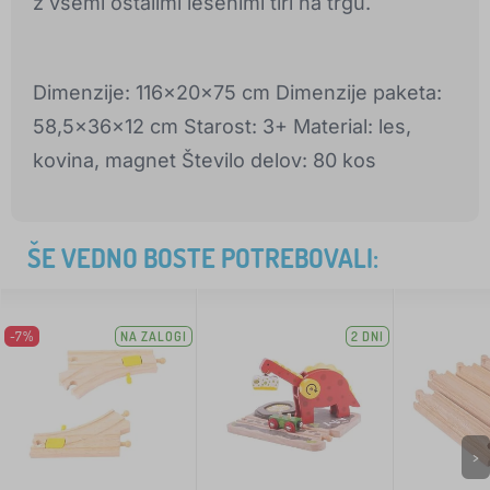
z vsemi ostalimi lesenimi tiri na trgu.
Dimenzije: 116x20x75 cm Dimenzije paketa:
58,5x36x12 cm Starost: 3+ Material: les,
kovina, magnet Število delov: 80 kos
ŠE VEDNO BOSTE POTREBOVALI:
-7%
NA ZALOGI
2 DNI
>