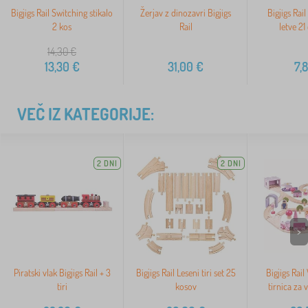
Bigjigs Rail Switching stikalo
Žerjav z dinozavri Bigjigs
Bigjigs Rai
2 kos
Rail
letve 21
14,30
€
13,30
€
31,00
€
7,
VEČ IZ KATEGORIJE:
2 DNI
2 DNI
>
Piratski vlak Bigjigs Rail + 3
Bigjigs Rail Leseni tiri set 25
Bigjigs Rail
tiri
kosov
tirnica za 