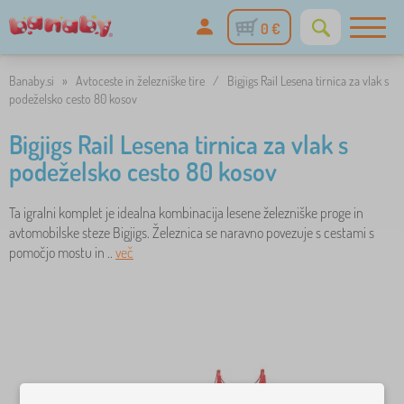
0 €
Banaby.si
»
Avtoceste in železniške tire
/
Bigjigs Rail Lesena tirnica za vlak s
podeželsko cesto 80 kosov
Bigjigs Rail Lesena tirnica za vlak s
podeželsko cesto 80 kosov
Ta igralni komplet je idealna kombinacija lesene železniške proge in
avtomobilske steze Bigjigs. Železnica se naravno povezuje s cestami s
pomočjo mostu in ..
več