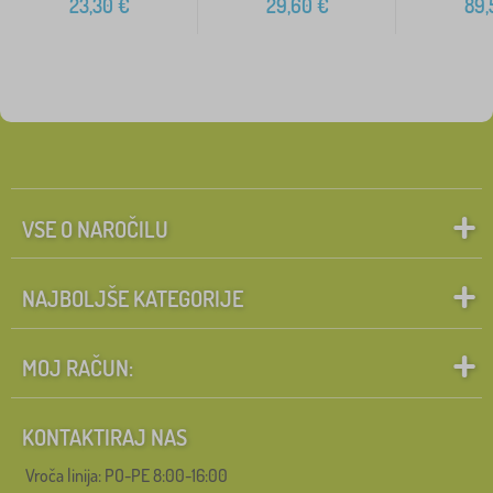
23,30
€
29,60
€
89,
VSE O NAROČILU
NAJBOLJŠE KATEGORIJE
MOJ RAČUN:
KONTAKTIRAJ NAS
Vroča linija: PO-PE 8:00-16:00