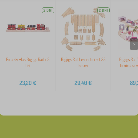
2 DNI
2 DNI
>
Piratski vlak Bigjigs Rail + 3
Bigjigs Rail Leseni tiri set 25
Bigjigs Rail
tiri
kosov
tirnica za 
23,20
€
29,40
€
89,