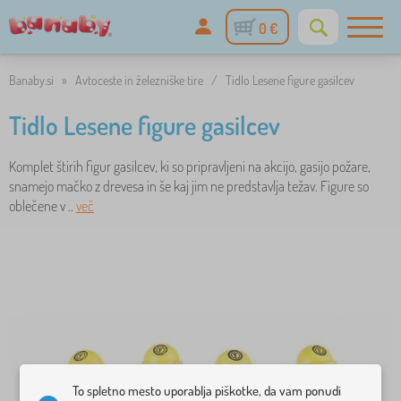
0 €
Banaby.si
»
Avtoceste in železniške tire
/
Tidlo Lesene figure gasilcev
Tidlo Lesene figure gasilcev
Komplet štirih figur gasilcev, ki so pripravljeni na akcijo, gasijo požare,
snamejo mačko z drevesa in še kaj jim ne predstavlja težav. Figure so
oblečene v ..
več
To spletno mesto uporablja piškotke, da vam ponudi