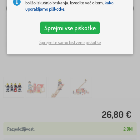
boljšo izkušnjo brskanja. Izvedite več o tem,
kako
uporabljamo piškotke.
Sprejmi vse piškotke
Sprejmite samo bistvene piškotke
26,80 €
2 DNI