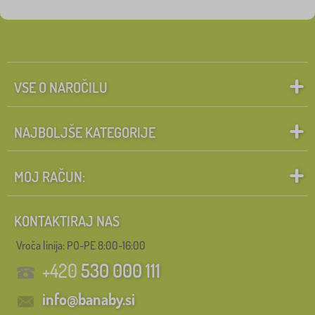
Pravljični likovi
Iskanje znotraj filtra
FILTRIRANJE
VSE O NAROČILU
NAJBOLJŠE KATEGORIJE
MOJ RAČUN:
KONTAKTIRAJ NAS
Vroča linija: PO-PE 8:00-16:00
+420
530 000 111
info@banaby.si