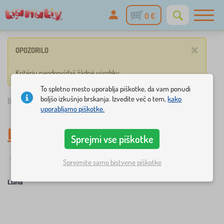
0 €
×
OPOZORILO
Kritériu neodpovídají žádné výrobky.
To spletno mesto uporablja piškotke, da vam ponudi
boljšo izkušnjo brskanja. Izvedite več o tem,
kako
Banaby.si
»
Luna
uporabljamo piškotke.
Luna
Sprejmi vse piškotke
filtracija
Pravljični likovi
Sprejmite samo bistvene piškotke
Luna
×
FILTRACIJA