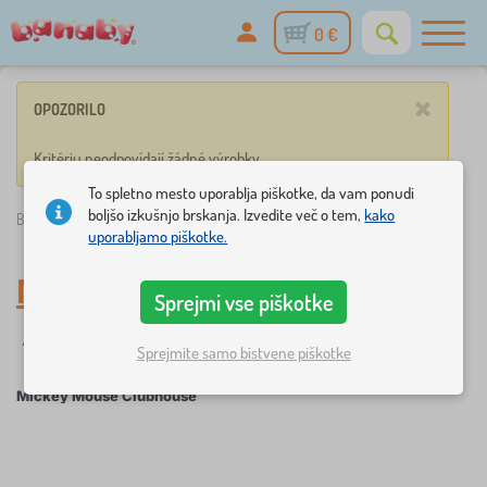
0 €
×
OPOZORILO
Kritériu neodpovídají žádné výrobky.
To spletno mesto uporablja piškotke, da vam ponudi
boljšo izkušnjo brskanja. Izvedite več o tem,
kako
Banaby.si
»
Mickey Mouse Clubhouse
uporabljamo piškotke.
Mickey Mouse Clubhouse
Sprejmi vse piškotke
filtracija
Pravljični likovi
Sprejmite samo bistvene piškotke
Mickey Mouse Clubhouse
×
FILTRACIJA