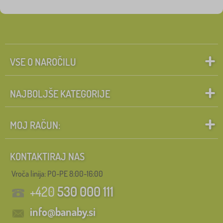
Pravljični likovi
Iskanje znotraj filtra
FILTRIRANJE
VSE O NAROČILU
NAJBOLJŠE KATEGORIJE
MOJ RAČUN:
KONTAKTIRAJ NAS
Vroča linija: PO-PE 8:00-16:00
+420
530 000 111
info@banaby.si