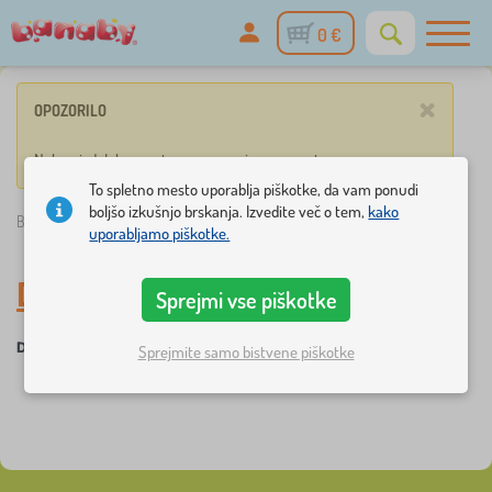
0 €
×
OPOZORILO
Noben izdelek ne ustreza vnesenim parametrom.
To spletno mesto uporablja piškotke, da vam ponudi
boljšo izkušnjo brskanja. Izvedite več o tem,
kako
Banaby.si
»
Pohištvo
/
Dodatki za dom
uporabljamo piškotke.
Dodatki za dom
Sprejmi vse piškotke
Dodatki za dom
Sprejmite samo bistvene piškotke