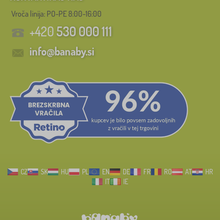
Vroča linija: PO-PE 8:00-16:00
+420
530 000 111
info@banaby.si
CZ
SK
HU
PL
EN
DE
FR
RO
AT
HR
IT
IE