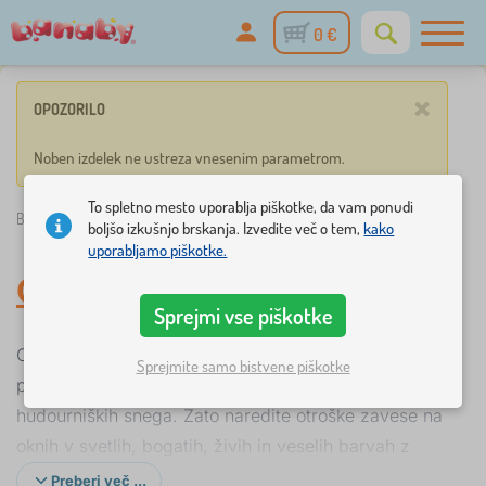
0 €
×
OPOZORILO
Noben izdelek ne ustreza vnesenim parametrom.
To spletno mesto uporablja piškotke, da vam ponudi
Banaby.si
»
Okras
/
Draperije in zavese
/
Zavese
boljšo izkušnjo brskanja. Izvedite več o tem,
kako
uporabljamo piškotke.
Otroške zavese
Sprejmi vse piškotke
Otroški sobi je treba zagotoviti tudi senco v vročih
Sprejmite samo bistvene piškotke
poletnih dneh ali pozimi, ko se sonce odseva od
hudourniških snega. Zato naredite otroške zavese na
oknih v svetlih, bogatih, živih in veselih barvah z
različnimi slikovnimi motivi. Snov bo učinkovito
Preberi več ...