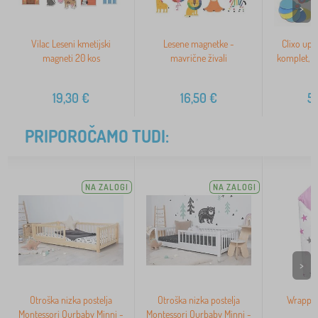
>
Vilac Leseni kmetijski
Lesene magnetke -
Clixo upo
magneti 20 kos
mavrične živali
komplet, 4
19,30
€
16,50
€
5
PRIPOROČAMO TUDI:
NA ZALOGI
NA ZALOGI
>
Otroška nizka postelja
Otroška nizka postelja
Wrapper
Montessori Ourbaby Minni -
Montessori Ourbaby Minni -