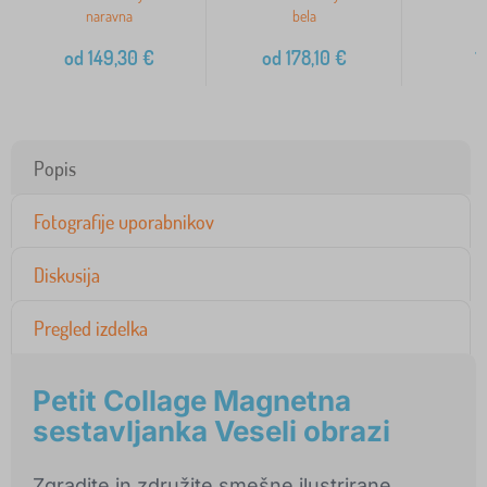
naravna
bela
od
149,30
€
od
178,10
€
1
Popis
Fotografije uporabnikov
Diskusija
Pregled izdelka
Petit Collage Magnetna
sestavljanka Veseli obrazi
Zgradite in združite smešne ilustrirane