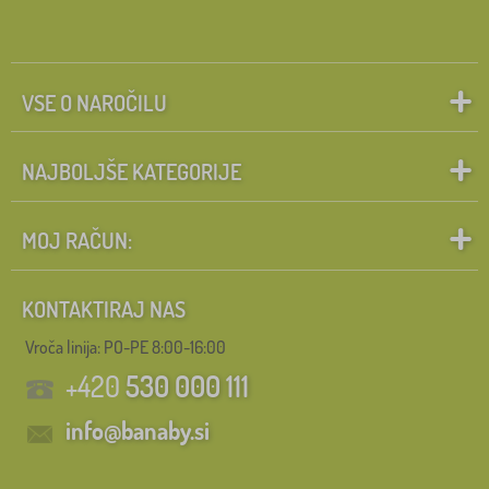
VSE O NAROČILU
NAJBOLJŠE KATEGORIJE
MOJ RAČUN:
KONTAKTIRAJ NAS
Vroča linija: PO-PE 8:00-16:00
+420
530 000 111
info@banaby.si