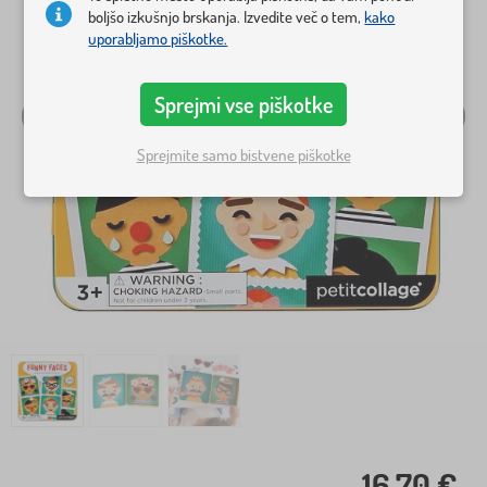
boljšo izkušnjo brskanja. Izvedite več o tem,
kako
uporabljamo piškotke.
Sprejmi vse piškotke
Sprejmite samo bistvene piškotke
16,70 €