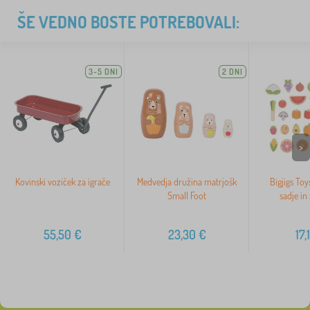
ŠE VEDNO BOSTE POTREBOVALI:
3-5 DNI
2 DNI
>
Kovinski voziček za igrače
Medvedja družina matrjošk
Bigjigs Toy
Small Foot
sadje in
55,50
€
23,30
€
17,