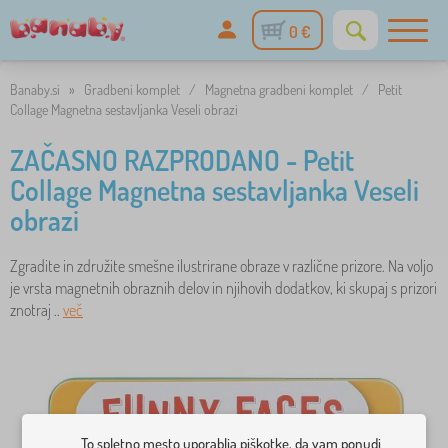
0 €
Banaby.si
»
Gradbeni komplet
/
Magnetna gradbeni komplet
/
Petit
Collage Magnetna sestavljanka Veseli obrazi
ZAČASNO RAZPRODANO - Petit
Collage Magnetna sestavljanka Veseli
obrazi
Zgradite in združite smešne ilustrirane obraze v različne prizore. Na voljo
je vrsta magnetnih obraznih delov in njihovih dodatkov, ki skupaj s prizori
znotraj ..
več
To spletno mesto uporablja piškotke, da vam ponudi