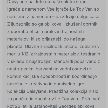
Daisylane najdete na naši spletni strani.
Igrače z namenom Vse igrače Le Toy Van so
narejene z namenom – da zdržijo dolgo časa.
Z ljubeznijo so ga oblikovali izkušeni obrtniki
z uporabo etičnih praks in trajnostnih
materialov, ki so prijaznejši do našega
planeta. Glavne značilnosti: etično izdelano v
merilu 1:12 iz trajnostnih materialov, testiranih
v skladu z najstrožjimi standardi pobarvano z
nestrupenimi barvami na vodni osnovi uri
komunikacijske sposobnosti in koordinacijo
navdihuje kreativno in domiselno igro
Kolekcija Daisylane: Prestižna kolekcija hišic
za punčke in dodatkov Le Toy Van . Pred več
kot 25 leti je ustanovitelj Georges oblikoval