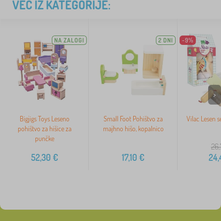
VEČ IZ KATEGORIJE:
NA ZALOGI
2 DNI
-9%
>
Bigjigs Toys Leseno
Small Foot Pohištvo za
Vilac Lesen s
pohištvo za hišice za
majhno hišo, kopalnico
punčke
26,
52,30
€
17,10
€
24,