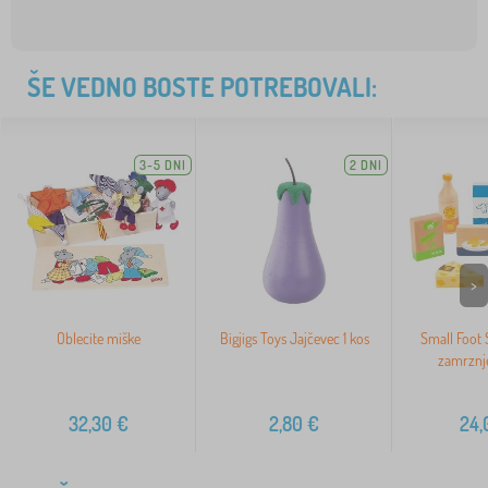
ŠE VEDNO BOSTE POTREBOVALI:
3-5 DNI
2 DNI
>
Oblecite miške
Bigjigs Toys Jajčevec 1 kos
Small Foot 
zamrznj
32,30
€
2,80
€
24,