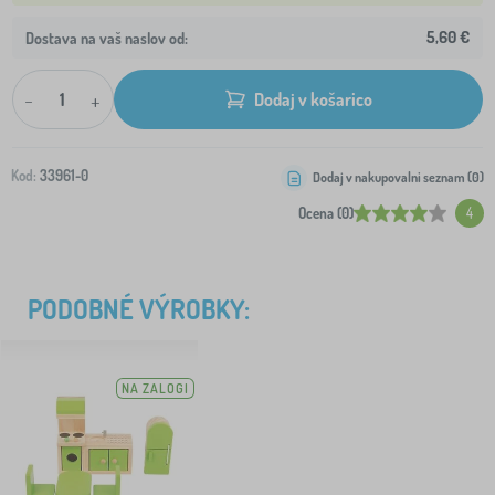
5,60 €
Dostava na vaš naslov od:
-
+
Dodaj v košarico
Kod:
33961-0
Dodaj v nakupovalni seznam (
0
)
Ocena (0)
4
PODOBNÉ VÝROBKY:
NA ZALOGI