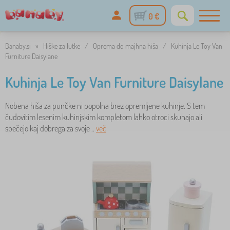
0 €
Banaby.si
»
Hiške za lutke
/
Oprema do majhna hiša
/
Kuhinja Le Toy Van
Furniture Daisylane
Kuhinja Le Toy Van Furniture Daisylane
Nobena hiša za punčke ni popolna brez opremljene kuhinje. S tem
čudovitim lesenim kuhinjskim kompletom lahko otroci skuhajo ali
spečejo kaj dobrega za svoje ..
več