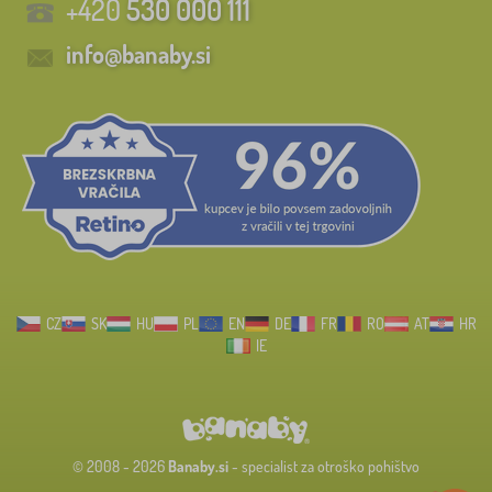
+420
530 000 111
info@banaby.si
CZ
SK
HU
PL
EN
DE
FR
RO
AT
HR
IE
© 2008 - 2026
Banaby.si
- specialist za otroško pohištvo