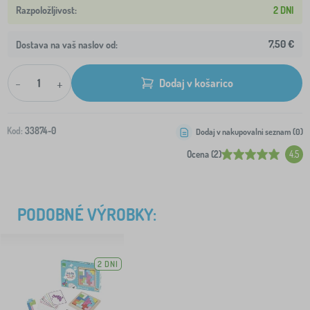
2 DNI
7,50 €
Dostava na vaš naslov od:
-
+
Dodaj v košarico
Kod:
33874-0
Dodaj v nakupovalni seznam (
0
)
Ocena (2)
4.5
PODOBNÉ VÝROBKY:
2 DNI