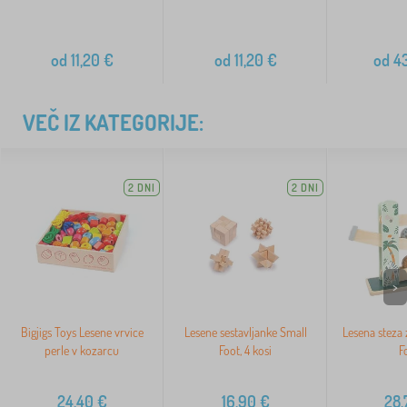
od
11,20
€
od
11,20
€
od
43
VEČ IZ KATEGORIJE:
2 DNI
2 DNI
>
Bigjigs Toys Lesene vrvice
Lesene sestavljanke Small
Lesena steza 
perle v kozarcu
Foot, 4 kosi
F
24,40
€
16,90
€
28,