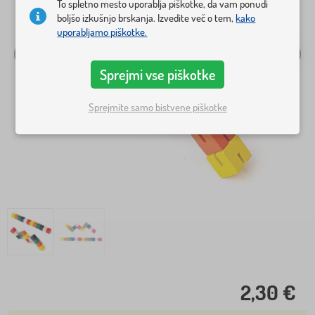
To spletno mesto uporablja piškotke, da vam ponudi
boljšo izkušnjo brskanja. Izvedite več o tem,
kako
uporabljamo piškotke.
Sprejmi vse piškotke
Sprejmite samo bistvene piškotke
2,30 €