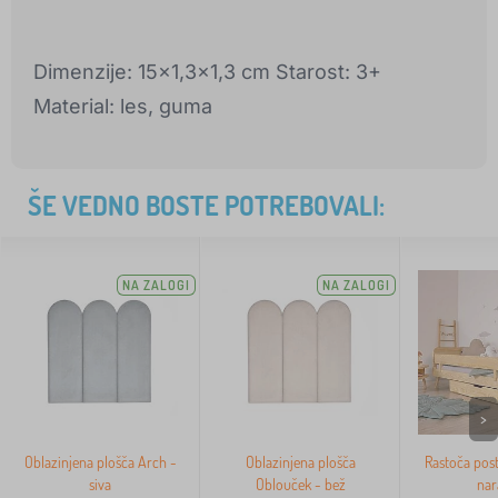
Dimenzije: 15x1,3x1,3 cm Starost: 3+
Material: les, guma
ŠE VEDNO BOSTE POTREBOVALI:
NA ZALOGI
NA ZALOGI
>
Oblazinjena plošča Arch -
Oblazinjena plošča
Rastoča poste
siva
Oblouček - bež
nar