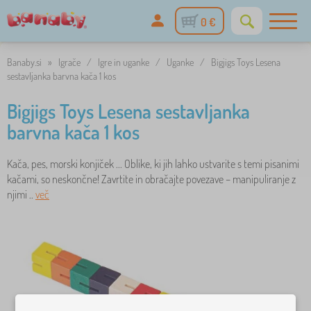
0 €
Banaby.si
»
Igrače
/
Igre in uganke
/
Uganke
/
Bigjigs Toys Lesena
sestavljanka barvna kača 1 kos
Bigjigs Toys Lesena sestavljanka
barvna kača 1 kos
Kača, pes, morski konjiček ... Oblike, ki jih lahko ustvarite s temi pisanimi
kačami, so neskončne! Zavrtite in obračajte povezave – manipuliranje z
njimi ..
več