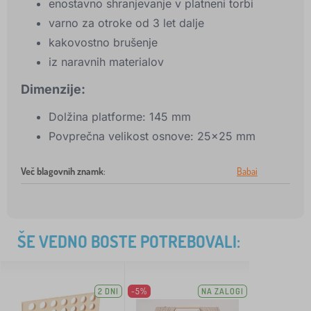
enostavno shranjevanje v platneni torbi
varno za otroke od 3 let dalje
kakovostno brušenje
iz naravnih materialov
Dimenzije:
Dolžina platforme: 145 mm
Povprečna velikost osnove: 25x25 mm
Več blagovnih znamk
:
Babai
ŠE VEDNO BOSTE POTREBOVALI:
2 DNI
-5%
NA ZALOGI