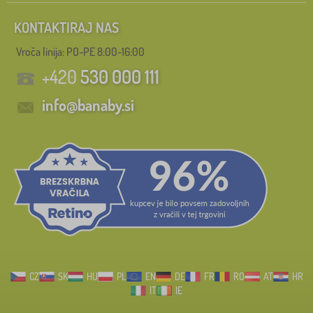
KONTAKTIRAJ NAS
Vroča linija: PO-PE 8:00-16:00
+420
530 000 111
info@banaby.si
CZ
SK
HU
PL
EN
DE
FR
RO
AT
HR
IT
IE