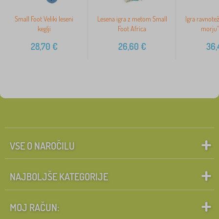
Small Foot Veliki leseni
Lesena igra z metom Small
Igra ravnote
keglji
Foot Africa
morju"
28,70
€
26,60
€
36,
VSE O NAROČILU
NAJBOLJŠE KATEGORIJE
MOJ RAČUN: