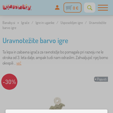
0 €
Banaby.si
»
Igrače
/
Igre in uganke
/
Usposobljen igre
/
Uravnotežite
barvo igre
Uravnotežite barvo igre
Ta lepa in zabavna igrača za ravnotežje bo pomagala pri razvoju ne le
otroka od 3. leta dalje, ampak tudi nam odraslim. Zahvaljujoč njej bomo
okrepili ..
več
Popusti
-30%