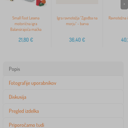
>
Small Foot Lesena
Igra ravnotežja "Zgodba na
Ravnotežna i
motorična igra
morju" - barva
Balansirajoča mačka
21,80
€
36,40
€
40,
Popis
Fotografije uporabnikov
Diskusija
Pregled izdelka
Priporočamo tudi