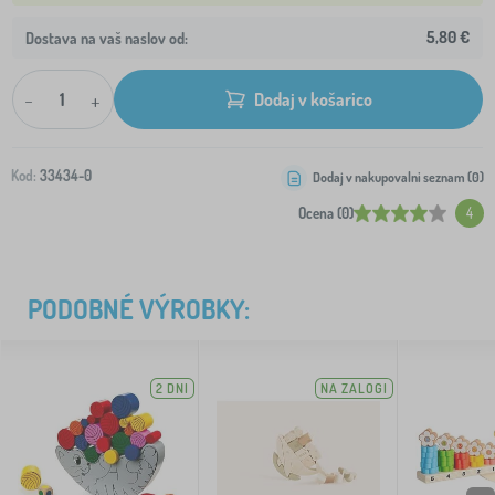
5,80 €
Dostava na vaš naslov od:
-
+
Dodaj v košarico
Kod:
33434-0
Dodaj v nakupovalni seznam (
0
)
Ocena (0)
4
PODOBNÉ VÝROBKY:
2 DNI
NA ZALOGI