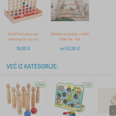
Small Foot Lesena igra
Baldahin za posteljo v obliki
potovanja tic-tac-toe
hiške Tea - bež
19,00
€
od
53,30
€
VEČ IZ KATEGORIJE:
2 DNI
2 DNI
>