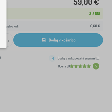
59,00 €
3-5 DNI
6,60 €
aš naslov od:
+
Dodaj v košarico
0
Dodaj v nakupovalni seznam (
0
)
Ocena (1)
5