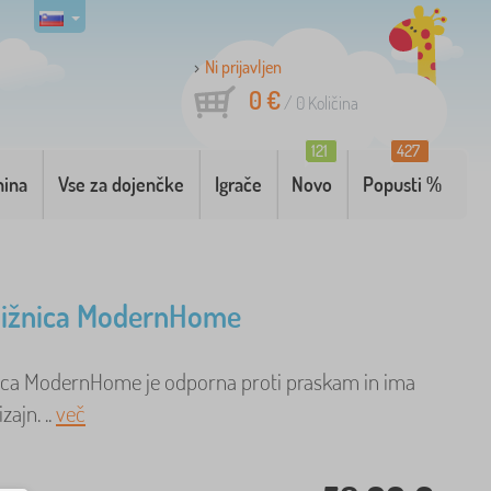
Ni prijavljen
0 €
/
0
Količina
121
427
nina
Vse za dojenčke
Igrače
Novo
Popusti %
jižnica ModernHome
nica ModernHome je odporna proti praskam in ima
ajn. ..
več