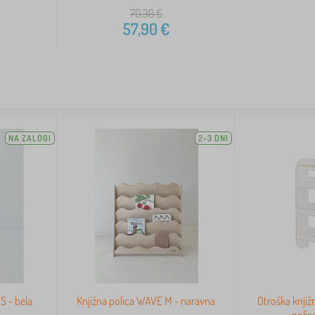
70,30
€
57,90
€
NA ZALOGI
2-3 DNI
S - bela
Knjižna polica WAVE M - naravna
Otroška knjiž
polic