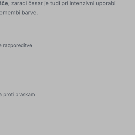
šče
, zaradi česar je tudi pri intenzivni uporabi
remembi barve.
ne razporeditve
a proti praskam