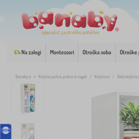
specialist za otroško pohištvo
Na zalogi
Montessori
Otroška soba
Otroške 
Banaby.si
»
Knjižne police, police in regali
/
Knjižnice
/
Bela knjižn