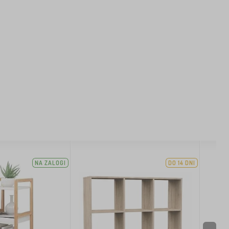
NA ZALOGI
DO 14 DNI