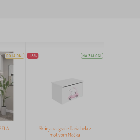
DO 14 DNI
-18%
NA ZALOGI
 BELA
Skrinja za igrače Daria bela z
motivom Mačka