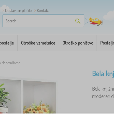
Dostava in plačilo
Kontakt
postelje
Otroške vzmetnice
Otroško pohištvo
Postelj
ica ModernHome
Bela kn
Bela knjiž
moderen diz