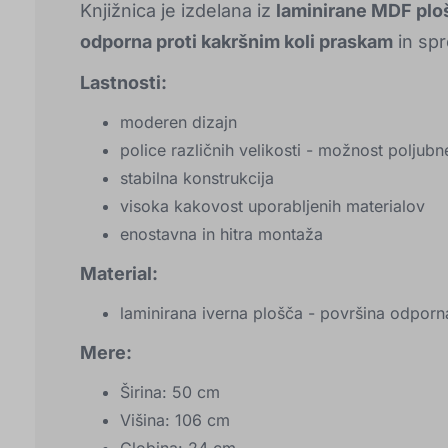
Knjižnica je izdelana iz
laminirane MDF plo
odporna proti kakršnim koli praskam
in sp
Lastnosti:
moderen dizajn
police različnih velikosti - možnost poljub
stabilna konstrukcija
visoka kakovost uporabljenih materialov
enostavna in hitra montaža
Material:
laminirana iverna plošča - površina odporn
Mere:
Širina: 50 cm
Višina: 106 cm