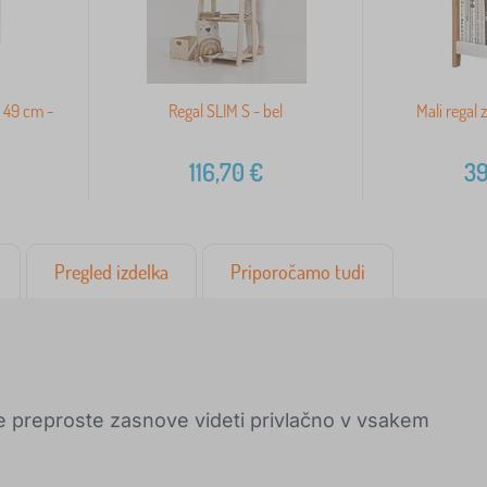
x 49 cm -
Regal SLIM S - bel
Mali regal 
e
116,70
€
39
Pregled izdelka
Priporočamo tudi
e preproste zasnove videti privlačno v vsakem