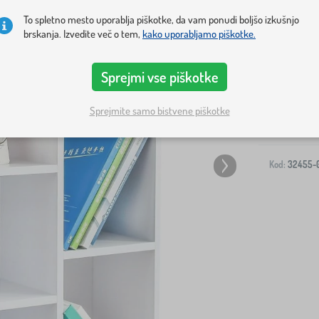
To spletno mesto uporablja piškotke, da vam ponudi boljšo izkušnjo
brskanja. Izvedite več o tem,
kako uporabljamo piškotke.
Sprejmi vse piškotke
Dostava na v
Sprejmite samo bistvene piškotke
-
Kod:
32455-