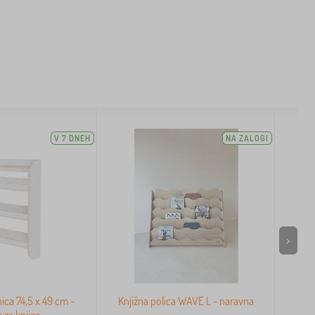
V 7 DNEH
NA ZALOGI
>
nica 74,5 x 49 cm -
Knjižna polica WAVE L - naravna
e za knjige