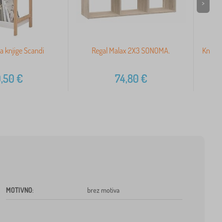
>
za knjige Scandi
Regal Malax 2X3 SONOMA.
Knjižn
,50
€
74,80
€
MOTIVNO
:
brez motiva