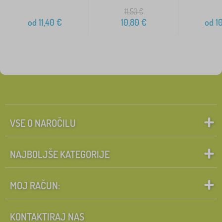
11,50
€
od
11,40
€
10,80
€
od
10
VSE O NAROČILU
NAJBOLJŠE KATEGORIJE
MOJ RAČUN:
KONTAKTIRAJ NAS