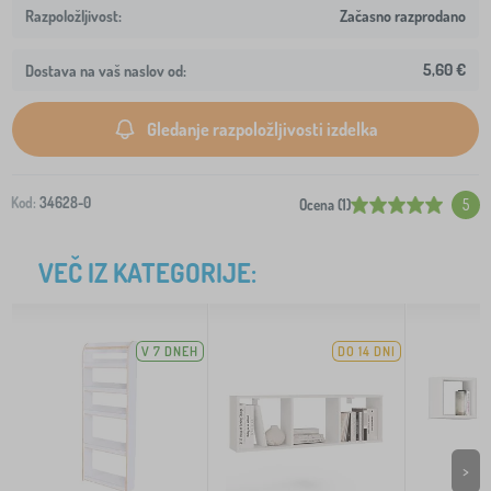
Začasno razprodano
5,60 €
Dostava na vaš naslov od:
Gledanje razpoložljivosti izdelka
Kod:
34628-0
Ocena (1)
5
VEČ IZ KATEGORIJE:
V 7 DNEH
DO 14 DNI
>