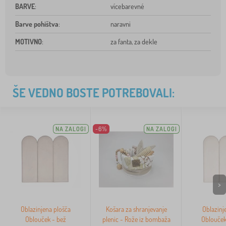
BARVE
:
vícebarevné
Barve pohištva
:
naravni
MOTIVNO
:
za fanta, za dekle
ŠE VEDNO BOSTE POTREBOVALI:
NA ZALOGI
-6%
NA ZALOGI
>
Oblazinjena plošča
Košara za shranjevanje
Oblazinj
Oblouček - bež
plenic - Rože iz bombaža
Oblouček