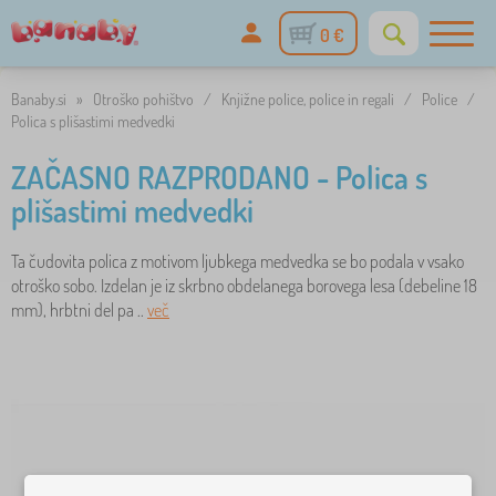
0 €
Banaby.si
»
Otroško pohištvo
/
Knjižne police, police in regali
/
Police
/
Polica s plišastimi medvedki
ZAČASNO RAZPRODANO - Polica s
plišastimi medvedki
Ta čudovita polica z motivom ljubkega medvedka se bo podala v vsako
otroško sobo. Izdelan je iz skrbno obdelanega borovega lesa (debeline 18
mm), hrbtni del pa ..
več