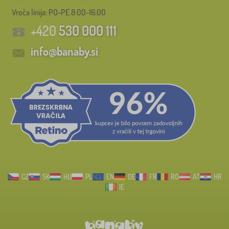
Vroča linija: PO-PE 8:00-16:00
+420
530 000 111
info@banaby.si
CZ
SK
HU
PL
EN
DE
FR
RO
AT
HR
IE