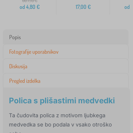
od 7,10
€
od
4,80
€
17,00
€
od
1
Popis
Fotografije uporabnikov
Diskusija
Pregled izdelka
Polica s plišastimi medvedki
Ta čudovita polica z motivom ljubkega
medvedka se bo podala v vsako otroško