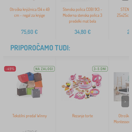
Otroška knjižnica 134 x 49
Stenska polica COBI 1X3 -
STENSK
cm - regal za knjige
Moderna stenska polica 3
25x25cm
predelki mat bela
75,60
€
34,80
€
2
PRIPOROČAMO TUDI:
-49%
NA ZALOGI
3-5 DNI
>
Tekstilni predal Winny
Rezanje torte
Otroška 
Montessori