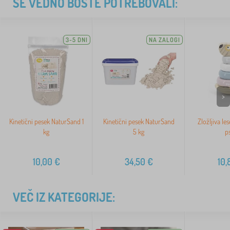
ŠE VEDNO BOSTE POTREBOVALI:
3-5 DNI
NA ZALOGI
>
Kinetični pesek NaturSand 1
Kinetični pesek NaturSand
Zložljiva le
kg
5 kg
p
10,00
€
34,50
€
10,
VEČ IZ KATEGORIJE: