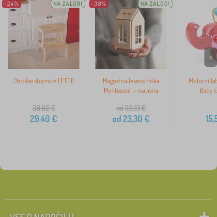
-24%
NA ZALOGI
-30%
NA ZALOGI
>
Otroške stopnice LETTO
Magnetna lesena hiška
Motorni lab
Montessori - naravna
Baby E
38,90
€
od 33,10
€
29,40
€
od
23,30
€
15,
VSE O NAROČILU