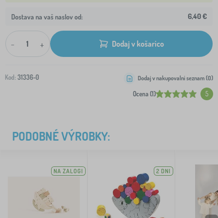
6,40 €
Dostava na vaš naslov od:
-
+
Dodaj v košarico
Kod:
31336-0
Dodaj v nakupovalni seznam (
0
)
Ocena (1)
5
PODOBNÉ VÝROBKY:
NA ZALOGI
2 DNI