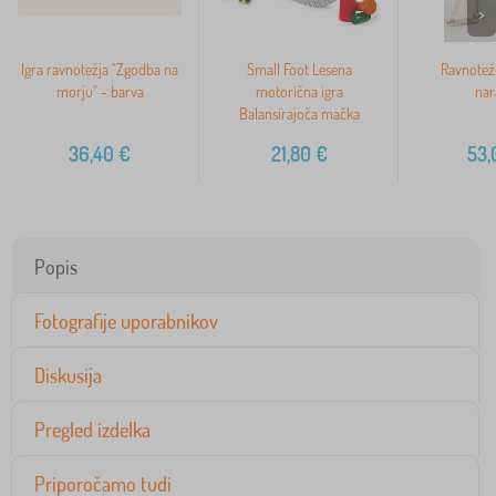
>
Igra ravnotežja "Zgodba na
Small Foot Lesena
Ravnotež
morju" - barva
motorična igra
nar
Balansirajoča mačka
36,40
€
21,80
€
53,
Popis
Fotografije uporabnikov
Diskusija
Pregled izdelka
Priporočamo tudi