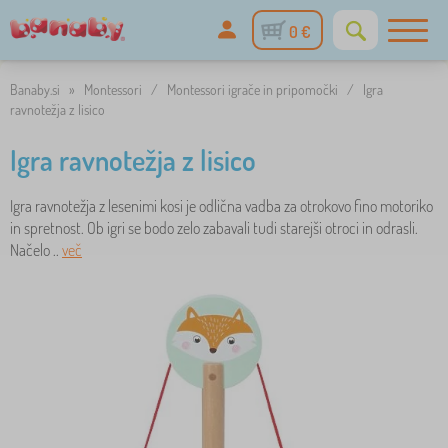
0 €
Banaby.si
»
Montessori
/
Montessori igrače in pripomočki
/
Igra
ravnotežja z lisico
Igra ravnotežja z lisico
Igra ravnotežja z lesenimi kosi je odlična vadba za otrokovo fino motoriko
in spretnost. Ob igri se bodo zelo zabavali tudi starejši otroci in odrasli.
Načelo ..
več