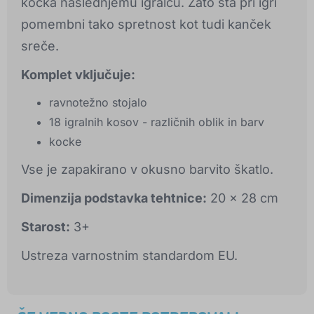
kocka naslednjemu igralcu. Zato sta pri igri
pomembni tako spretnost kot tudi kanček
sreče.
Komplet vključuje:
ravnotežno stojalo
18 igralnih kosov - različnih oblik in barv
kocke
Vse je zapakirano v okusno barvito škatlo.
Dimenzija podstavka tehtnice:
20 x 28 cm
Starost:
3+
Ustreza varnostnim standardom EU.