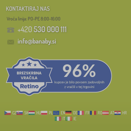
KONTAKTIRAJ NAS
Vroča linija: PO-PE 8:00-16:00
+420
530 000 111
info@banaby.si
CZ
SK
HU
PL
EN
DE
FR
RO
AT
HR
IT
IE