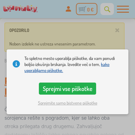
0 €
×
OPOZORILO
Noben izdelek ne ustreza vnesenim parametrom.
To spletno mesto uporablja piškotke, da vam ponudi
Banaby.si
»
Otroške postelje
/
Nadstropne postelje s dodatno posteljo
boljšo izkušnjo brskanja. Izvedite več o tem,
kako
uporabljamo piškotke.
Pogradi z dodatnim
Sprejmi vse piškotke
ležiščem
Sprejmite samo bistvene piškotke
Če imate v stanovanju malo prostora, lahko spanje
sorojenca rešite s pogradom, kjer se lahko oba
otroka prilegata drug drugemu. Zahvaljujoč
dodatnemu ležišču lahko nekoga povabijo nekoga od