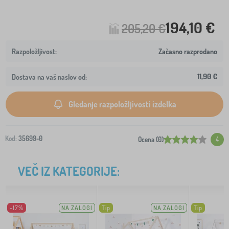
194,10 €
205,20 €
Začasno razprodano
11,90 €
Dostava na vaš naslov od:
Gledanje razpoložljivosti izdelka
Kod:
35699-0
Ocena (0)
4
VEČ IZ KATEGORIJE:
-17%
NA ZALOGI
Tip
NA ZALOGI
Tip