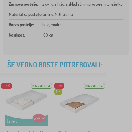
Zasnova postelje
:
z oviro, s hišo, s skladiščnim prostorem, z rešetko
Material za posteljo
:
lamino, MDF plošča
Barva postelje
:
bela, modra
Nosilnost
:
100 kg
ŠE VEDNO BOSTE POTREBOVALI:
-17%
NA ZALOGI
-11%
NA ZALOGI
Tip