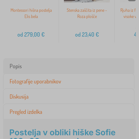
Montessori hišna postelja
Stenska zaščita iz pene -
Rjuha iz fr
Elis bela
Roza plošče
visoke vz
5
od
279,00
€
od
23,40
€
4
Popis
Fotografije uporabnikov
Diskusija
Pregled izdelka
Postelja v obliki hiške Sofie