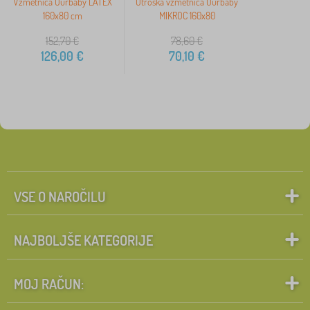
Vzmetnica Ourbaby LATEX
Otroška vzmetnica Ourbaby
160x80 cm
MIKROC 160x80
152,70
€
78,60
€
126,00
€
70,10
€
VSE O NAROČILU
NAJBOLJŠE KATEGORIJE
MOJ RAČUN: