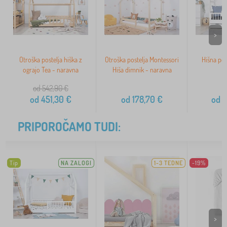
>
Otroška postelja hiška z
Otroška postelja Montessori
Hišna pos
ograjo Tea - naravna
Hiša dimnik - naravna
od 542,90
€
od
451,30
€
od
178,70
€
od
2
PRIPOROČAMO TUDI:
Tip
NA ZALOGI
1-3 TEDNE
-19%
>