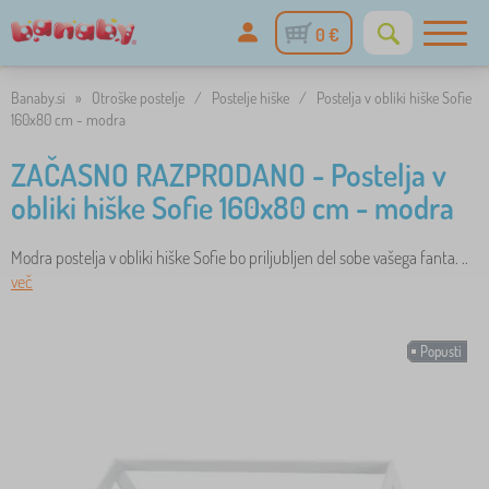
0 €
Banaby.si
»
Otroške postelje
/
Postelje hiške
/
Postelja v obliki hiške Sofie
160x80 cm - modra
ZAČASNO RAZPRODANO - Postelja v
obliki hiške Sofie 160x80 cm - modra
Modra postelja v obliki hiške Sofie bo priljubljen del sobe vašega fanta. ..
več
Popusti