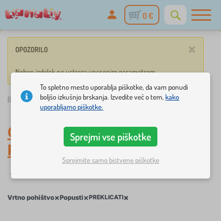
0 €
×
OPOZORILO
Noben izdelek ne ustreza vnesenim parametrom.
To spletno mesto uporablja piškotke, da vam ponudi
boljšo izkušnjo brskanja. Izvedite več o tem,
kako
Banaby.si
»
Otroško pohištvo
/
Vrtno pohištvo
/
Popusti
uporabljamo piškotke.
Otroško vrtno pohištvo
,
Sprejmi vse piškotke
Popusti
Sprejmite samo bistvene piškotke
filtracija
Oznake
1
1
×
×
×
Vrtno pohištvo
Popusti
PREKLICATI
×
FILTRACIJA