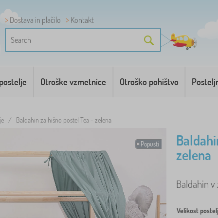
Dostava in plačilo
Kontakt
postelje
Otroške vzmetnice
Otroško pohištvo
Postelj
je
/
Baldahin za hišno postel Tea - zelena
Baldahi
Popusti
zelena
Baldahin v 
Velikost postel