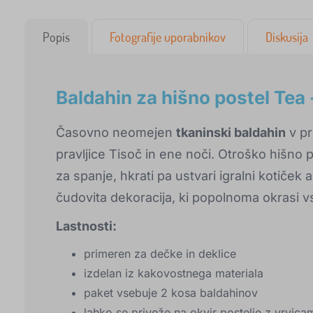
Popis
Fotografije uporabnikov
Diskusija
Baldahin za hišno postel Tea 
Časovno neomejen
tkaninski baldahin
v pr
pravljice Tisoč in ene noči. Otroško hišno 
za spanje, hkrati pa ustvari igralni kotiček a
čudovita dekoracija, ki popolnoma okrasi 
Lastnosti:
primeren za dečke in deklice
izdelan iz kakovostnega materiala
paket vsebuje 2 kosa baldahinov
lahko se priveže na okvir postelje z vrvica