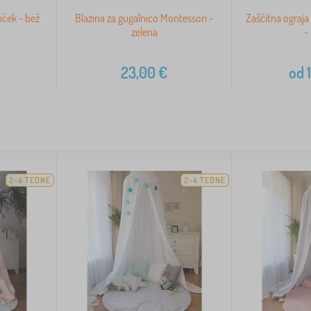
uček - bež
Blazina za gugalnico Montessori -
Zaščitna ograja
zelena
-
23,00
€
od
1
2-4 TEDNE
2-4 TEDNE