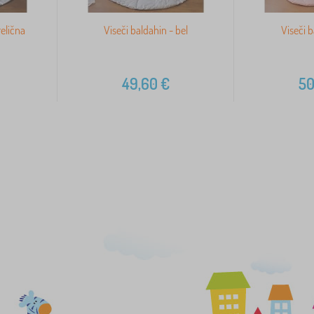
relična
Viseči baldahin - bel
Viseči b
49,60
€
50