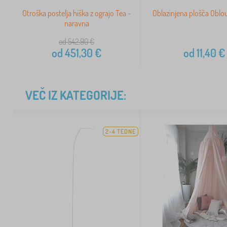
Otroška postelja hiška z ograjo Tea -
Oblazinjena plošča Oblo
naravna
od 542,90
€
od
451,30
€
od
11,40
€
VEČ IZ KATEGORIJE:
2-4 TEDNE