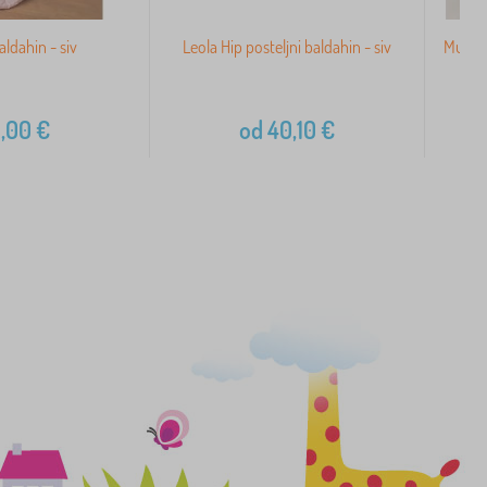
aldahin - siv
Leola Hip posteljni baldahin - siv
Mušeli
,00
€
od
40,10
€