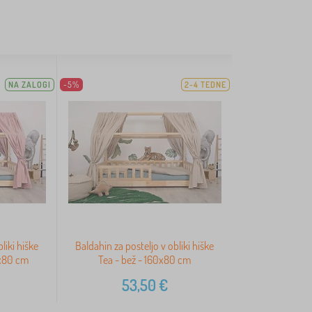
NA ZALOGI
-5%
2-4 TEDNE
liki hiške
Baldahin za posteljo v obliki hiške
0x80 cm
Tea - bež - 160x80 cm
53,50
€