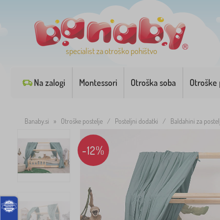
specialist za otroško pohištvo
Na zalogi
Montessori
Otroška soba
Otroške 
Banaby.si
»
Otroške postelje
/
Posteljni dodatki
/
Baldahini za postel
-12%