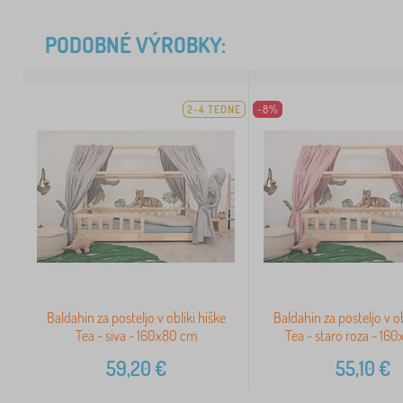
PODOBNÉ VÝROBKY:
2-4 TEDNE
-8%
Baldahin za posteljo v obliki hiške
Baldahin za posteljo v ob
Tea - siva - 160x80 cm
Tea - staro roza - 16
59,20
€
55,10
€