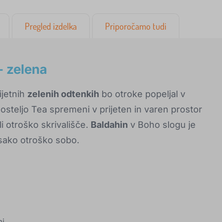
Pregled izdelka
Priporočamo tudi
- zelena
ijetnih
zelenih odtenkih
bo otroke popeljal v
posteljo Tea spremeni v prijeten in varen prostor
li otroško skrivališče.
Baldahin
v Boho slogu je
vsako otroško sobo.
mi