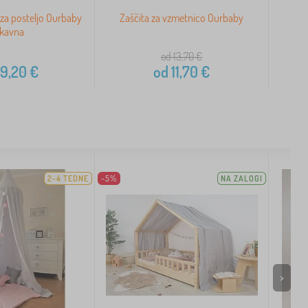
 za posteljo Ourbaby
Zaščita za vzmetnico Ourbaby
Bo
 kavna
od 13,70
€
9,20
€
od
11,70
€
2-4 TEDNE
-5%
NA ZALOGI
>