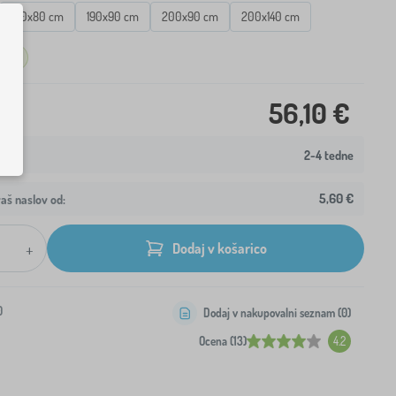
180x80 cm
190x90 cm
200x90 cm
200x140 cm
logi
56,10 €
2-4 tedne
5,60 €
aš naslov od:
+
Dodaj v košarico
0
Dodaj v nakupovalni seznam (
0
)
Ocena (13)
4.2