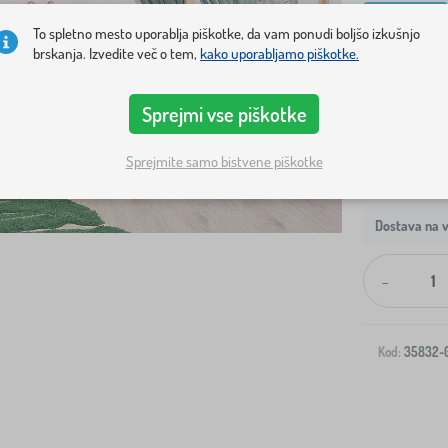
160x80 cm
To spletno mesto uporablja piškotke, da vam ponudi boljšo izkušnjo
brskanja. Izvedite več o tem,
kako uporabljamo piškotke.
Prikaži na za
Sprejmi vse piškotke
Sprejmite samo bistvene piškotke
Dostava na v
-
Kod:
35832-