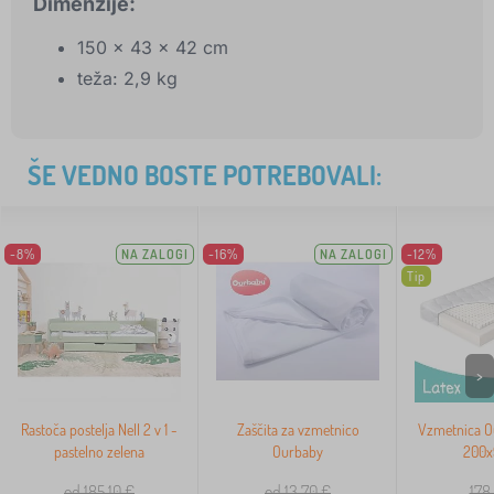
Dimenzije:
150 x 43 x 42 cm
teža: 2,9 kg
ŠE VEDNO BOSTE POTREBOVALI:
-8%
NA ZALOGI
-16%
NA ZALOGI
-12%
Tip
>
Rastoča postelja Nell 2 v 1 -
Zaščita za vzmetnico
Vzmetnica O
pastelno zelena
Ourbaby
200x
od 185,10
€
od 13,70
€
178