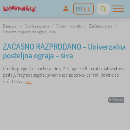
0 €
Banaby.si
»
Otroške postelje
/
Posteljni dodatki
/
Zaščitne ograje
/
Univerzalna posteljna ograja - siva
ZAČASNO RAZPRODANO - Univerzalna
posteljna ograja - siva
Otroška pregrada Lionelo Eva Grey Melange je odlična alternativa otroški
postelji. Pregrada zagotavlja varno spanje otroka kjer koli. Odlično bo
služil tako v ..
več
Popusti