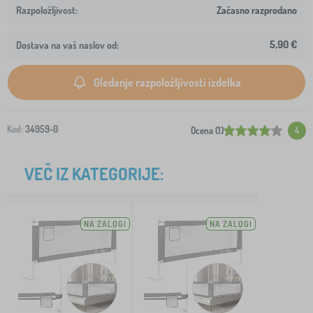
Začasno razprodano
5,90 €
Dostava na vaš naslov od:
Gledanje razpoložljivosti izdelka
Kod:
34959-0
Ocena (1)
4
VEČ IZ KATEGORIJE:
NA ZALOGI
NA ZALOGI