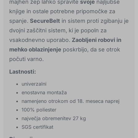
majhen žep lahko spravite
svoje
najljubše
knjige in ostale potrebne pripomočke za
spanje.
SecureBelt
in sistem proti zgibanju je
dvojni zaščitni sistem, ki je popoln za
vsakodnevno uporabo.
Zaobljeni robovi in
mehko oblazinjenje
poskrbijo, da se otrok
počuti varno.
Lastnosti:
univerzalni
enostavna montaža
namenjeno otrokom od 18. meseca naprej
100% poliester
največja obremenitev 27 kg
SGS certifikat