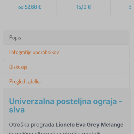
od
52,60
€
15,10
€
5
Popis
Fotografije uporabnikov
Diskusija
Pregled izdelka
Univerzalna posteljna ograja -
siva
Otroška pregrada
Lionelo Eva Grey Melange
je odlična alternativa otroški postelji.