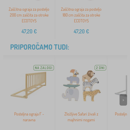
Zaščitna ograja za posteljo
Zaščitna ograja za posteljo
200 cm zaščita za otroke
180 cm zaščita za otroke
ECOTOYS
ECOTOYS
47,20
€
47,20
€
PRIPOROČAMO TUDI:
NA ZALOGI
2 DNI
>
Posteljna ograja F -
Zložljive Safari živali z
Posteljna 
naravna
majhnimi nogami