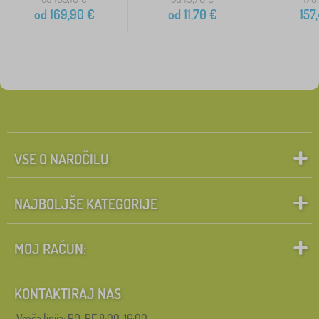
od
169,90
€
od
11,70
€
157
VSE O NAROČILU
NAJBOLJŠE KATEGORIJE
MOJ RAČUN:
KONTAKTIRAJ NAS
Vroča linija: PO-PE 8:00-16:00