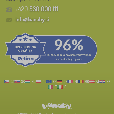
+420
530 000 111
info@banaby.si
CZ
SK
HU
PL
EN
DE
FR
RO
AT
HR
IT
IE