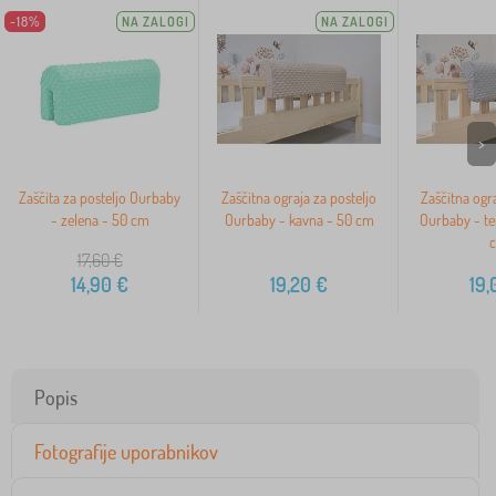
-18%
NA ZALOGI
NA ZALOGI
>
Zaščita za posteljo Ourbaby
Zaščitna ograja za posteljo
Zaščitna ogra
- zelena - 50 cm
Ourbaby - kavna - 50 cm
Ourbaby - te
17,60
€
14,90
€
19,20
€
19,
Popis
Fotografije uporabnikov