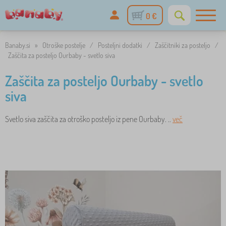
0 €
Banaby.si
»
Otroške postelje
/
Posteljni dodatki
/
Zaščitniki za posteljo
/
Zaščita za posteljo Ourbaby - svetlo siva
Zaščita za posteljo Ourbaby - svetlo
siva
Svetlo siva zaščita za otroško posteljo iz pene Ourbaby. ..
več