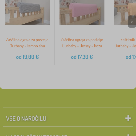
>
Zaščitna ograja za posteljo
Zaščitna ograja za posteljo
Zaščitnik 
Ourbaby - temno siva
Ourbaby - Jersey - Roza
Ourbaby - Je
od
19,00
€
od
17,30
€
od
17
VSE O NAROČILU