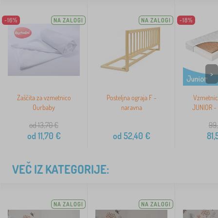
-16%
NA ZALOGI
NA ZALOGI
-18%
>
Zaščita za vzmetnico
Posteljna ograja F -
Vzmetnic
Ourbaby
naravna
JUNIOR -
od 13,70
€
99,
od
11,70
€
od
52,40
€
81,
VEČ IZ KATEGORIJE:
NA ZALOGI
NA ZALOGI