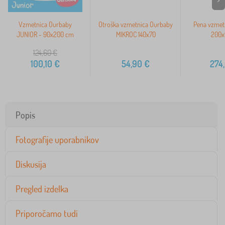
Vzmetnica Ourbaby
Otroška vzmetnica Ourbaby
Pena vzmetn
JUNIOR - 90x200 cm
MIKROC 140x70
200x
124,60
€
100,10
€
54,90
€
274
Popis
Fotografije uporabnikov
Diskusija
Pregled izdelka
Priporočamo tudi