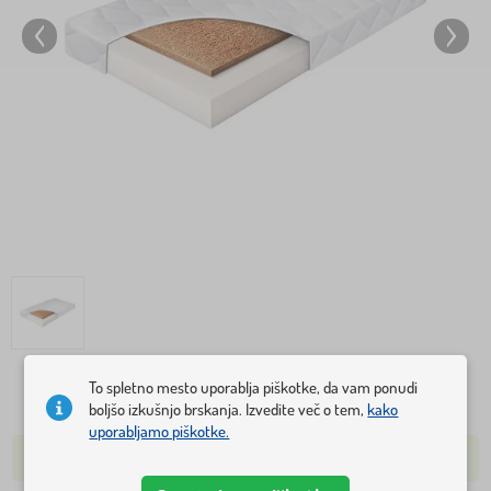
To spletno mesto uporablja piškotke, da vam ponudi
102,70 €
boljšo izkušnjo brskanja. Izvedite več o tem,
kako
uporabljamo piškotke.
NA ZALOGI VEČ KOT 5 KOSOV