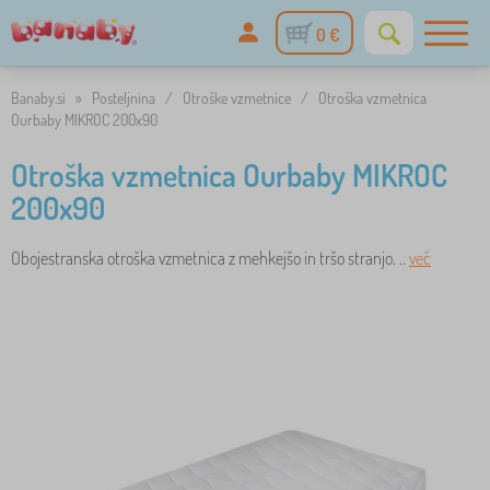
0 €
Banaby.si
»
Posteljnina
/
Otroške vzmetnice
/
Otroška vzmetnica
Ourbaby MIKROC 200x90
Otroška vzmetnica Ourbaby MIKROC
200x90
Obojestranska otroška vzmetnica z mehkejšo in tršo stranjo. ..
več