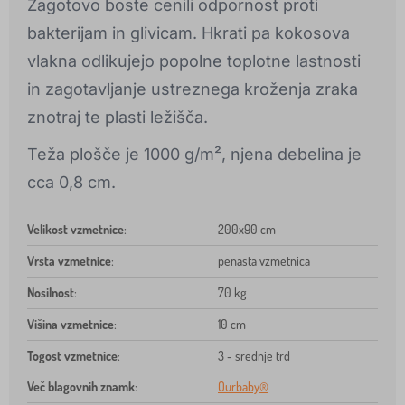
Zagotovo boste cenili odpornost proti
bakterijam in glivicam. Hkrati pa kokosova
vlakna odlikujejo popolne toplotne lastnosti
in zagotavljanje ustreznega kroženja zraka
znotraj te plasti ležišča.
Teža plošče je 1000 g/m², njena debelina je
cca 0,8 cm.
Velikost vzmetnice
:
200x90 cm
Vrsta vzmetnice
:
penasta vzmetnica
Nosilnost
:
70 kg
Višina vzmetnice
:
10 cm
Togost vzmetnice
:
3 - srednje trd
Več blagovnih znamk
:
Ourbaby®