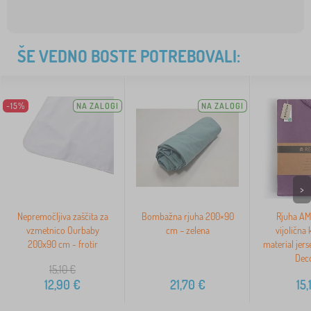
ŠE VEDNO BOSTE POTREBOVALI:
-15%
NA ZALOGI
NA ZALOGI
>
Nepremočljiva zaščita za
Bombažna rjuha 200×90
Rjuha AM
vzmetnico Ourbaby
cm – zelena
vijolična k
200x90 cm - frotir
material jer
Dec
15,10
€
12,90
€
21,70
€
15,