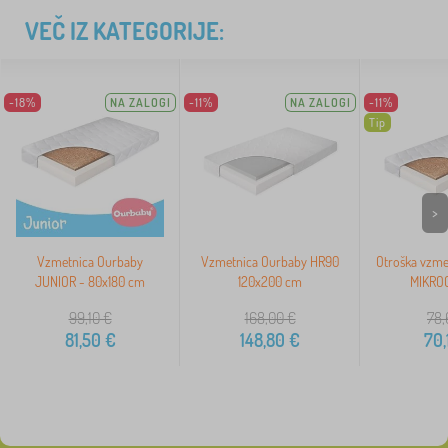
VEČ IZ KATEGORIJE:
-18%
NA ZALOGI
-11%
NA ZALOGI
-11%
Tip
>
Vzmetnica Ourbaby
Vzmetnica Ourbaby HR90
Otroška vzme
JUNIOR - 80x180 cm
120x200 cm
MIKROC
99,10
€
168,00
€
78,
81,50
€
148,80
€
70,