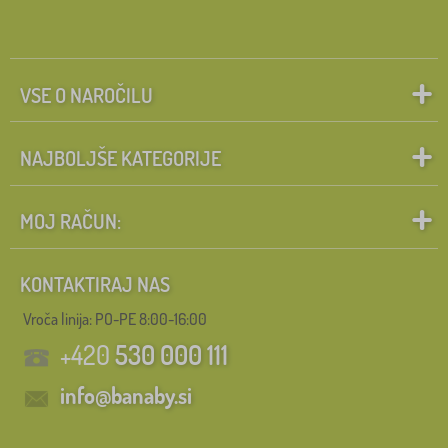
VSE O NAROČILU
NAJBOLJŠE KATEGORIJE
MOJ RAČUN:
KONTAKTIRAJ NAS
Vroča linija: PO-PE 8:00-16:00
+420
530 000 111
info@banaby.si