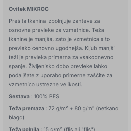
Ovitek MIKROC
Prešita tkanina izpolnjuje zahteve za
osnovne prevleke za vzmetnice. Teža
tkanine je manjša, zato je vzmetnica s to
prevleko cenovno ugodnejša. Kljub manjši
teži je prevleka primerna za vsakodnevno
spanje. Življenjsko dobo prevleke lahko
podaljšate z uporabo primerne zaščite za
vzmetnico ustrezne velikosti.
Sestava
: 100% PES
Teža premaza
: 72 g/m² + 80 g/m² (netkano
blago)
Teža polnila
: 15 g/m² (flis ali "flis")