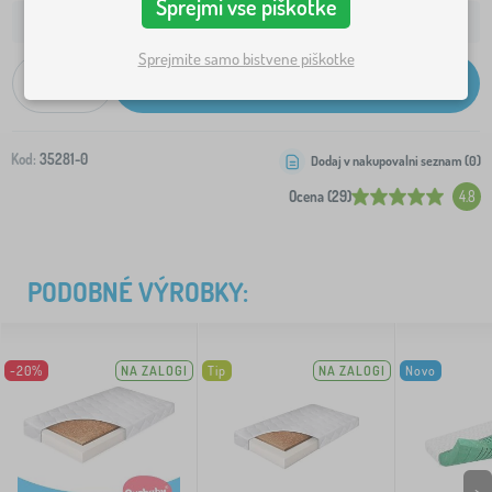
Sprejmi vse piškotke
8,10 €
Dostava na vaš naslov od:
Sprejmite samo bistvene piškotke
-
+
Dodaj v košarico
Kod:
35281-0
Dodaj v nakupovalni seznam (
0
)
Ocena (29)
4.8
PODOBNÉ VÝROBKY:
-20%
NA ZALOGI
Tip
NA ZALOGI
Novo
>