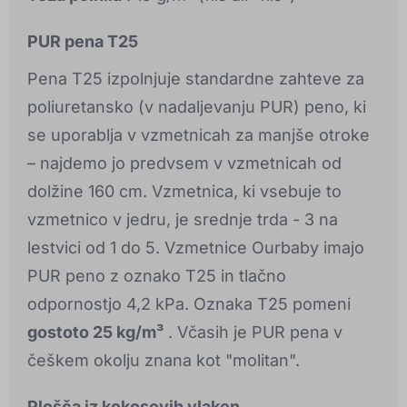
PUR pena T25
Pena T25 izpolnjuje standardne zahteve za
poliuretansko (v nadaljevanju PUR) peno, ki
se uporablja v vzmetnicah za manjše otroke
– najdemo jo predvsem v vzmetnicah od
dolžine 160 cm. Vzmetnica, ki vsebuje to
vzmetnico v jedru, je srednje trda - 3 na
lestvici od 1 do 5. Vzmetnice Ourbaby imajo
PUR peno z oznako T25 in tlačno
odpornostjo 4,2 kPa. Oznaka T25 pomeni
gostoto 25 kg/m³
. Včasih je PUR pena v
češkem okolju znana kot "molitan".
Plošča iz kokosovih vlaken