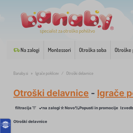
specialist za otroško pohištvo
Na zalogi
Montessori
Otroška soba
Otroške 
Banaby.si
»
Igrače poklicev
/
Otroški delavnice
Otroški delavnice
-
Igrače p
✓
☆
%
filtracija
na zalogi
Novo
Popusti in promocije
Izved
×
Otroški delavnice