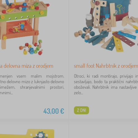
ka delovna miza z orodjem
small foot Nahrbtnik z orodj
menjen vsem malim mojstrom.
Otroci, ki radi montirajo, privijajo 
tno delovno mizo z luknjasto delovno
sestavljajo, bodo ta praktični nahrb
imežem, shranjevalnimi prostori,
oboževali. Nahrbtnik ima nastavljive
vnimi...
zelo...
43,00
€
2 DNI