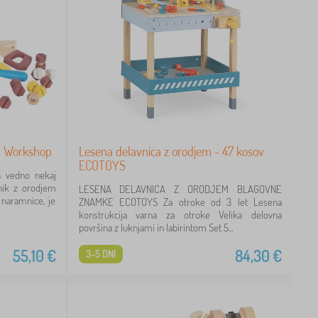
em Workshop
Lesena delavnica z orodjem - 47 kosov
ECOTOYS
in vedno nekaj
tnik z orodjem
LESENA DELAVNICA Z ORODJEM BLAGOVNE
 naramnice, je
ZNAMKE ECOTOYS Za otroke od 3 let Lesena
konstrukcija varna za otroke Velika delovna
površina z luknjami in labirintom Set 5...
55,10
€
84,30
€
3-5 DNI