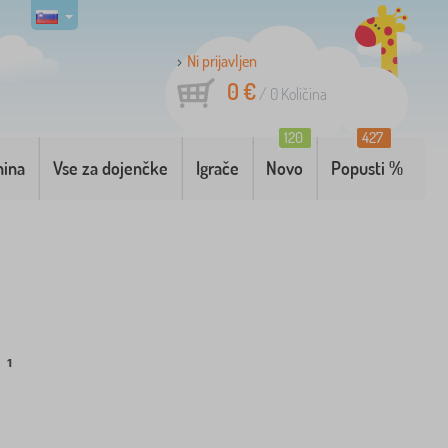
Ni prijavljen
0 €
/
0
Količina
120
427
nina
Vse za dojenčke
Igrače
Novo
Popusti %
1