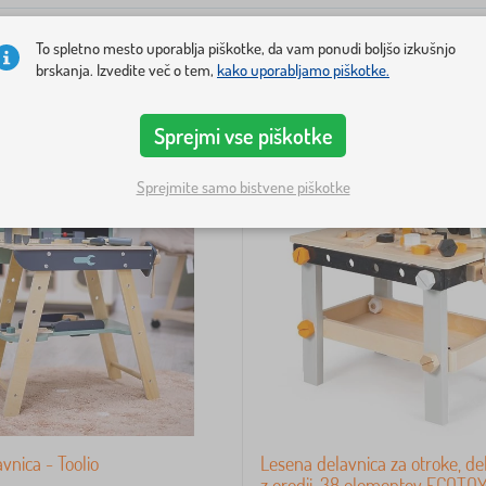
To spletno mesto uporablja piškotke, da vam ponudi boljšo izkušnjo
brskanja. Izvedite več o tem,
kako uporabljamo piškotke.
Sprejmi vse piškotke
Sprejmite samo bistvene piškotke
vnica - Toolio
Lesena delavnica za otroke, d
z orodji, 38 elementov ECOTO