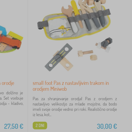
a orodje
small foot Pas z nastavljivim trakom in
orodjem Miniwob
ivo dolžino je
. Set vsebuje
Pas za shranjevanje orodja! Pas z orodjem z
dja – kladivo,
nastavljivo velikostjo za mlade mojstre, da bodo
imeli svoje orodje vedno pri roki. Realistično orodje
iz lesa, kot...
27,50
€
30,00
€
2 DNI