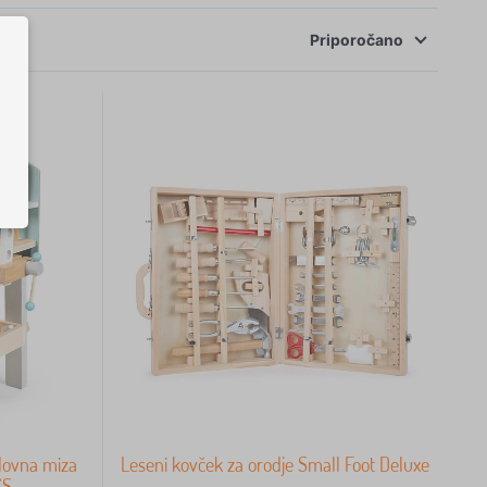
Priporočano
elovna miza
Leseni kovček za orodje Small Foot Deluxe
YS