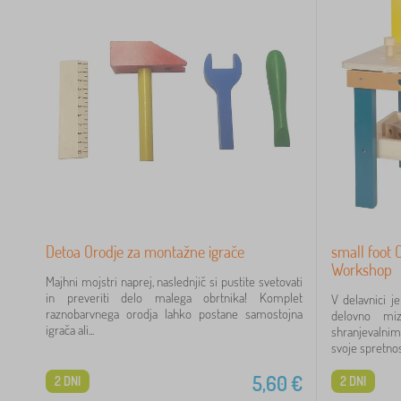
Detoa Orodje za montažne igrače
small foot 
Workshop
Majhni mojstri naprej, naslednjič si pustite svetovati
in preveriti delo malega obrtnika! Komplet
V delavnici j
raznobarvnega orodja lahko postane samostojna
delovno mi
igrača ali...
shranjevalnim
svoje spretnosti
5,60
€
2 DNI
2 DNI