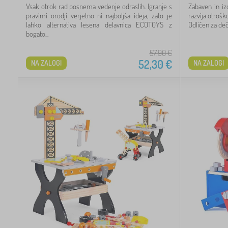
Vsak otrok rad posnema vedenje odraslih. Igranje s
Zabaven in iz
pravimi orodji verjetno ni najboljša ideja, zato je
razvija otroško
lahko alternativa lesena delavnica ECOTOYS z
Odličen za dečk
bogato...
57,90
€
52,30
€
NA ZALOGI
NA ZALOGI