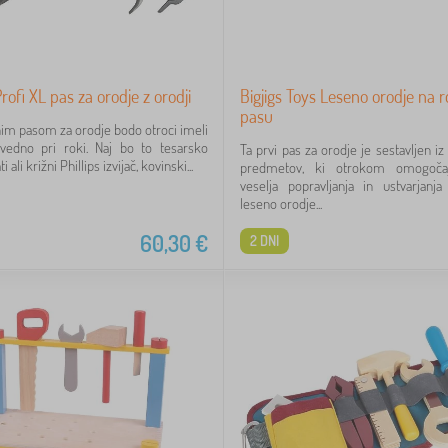
rofi XL pas za orodje z orodji
Bigjigs Toys Leseno orodje na
pasu
im pasom za orodje bodo otroci imeli
 vedno pri roki. Naj bo to tesarsko
Ta prvi pas za orodje je sestavljen iz
i ali križni Phillips izvijač, kovinski...
predmetov, ki otrokom omogočaj
veselja popravljanja in ustvarjanja
leseno orodje...
60,30
€
2 DNI