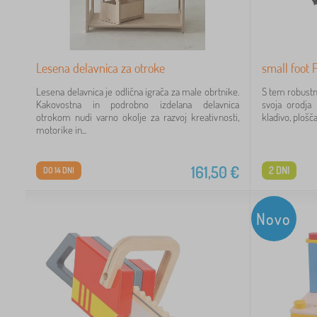
Lesena delavnica za otroke
small foot P
Lesena delavnica je odlična igrača za male obrtnike.
S tem robustn
Kakovostna in podrobno izdelana delavnica
svoja orodja
otrokom nudi varno okolje za razvoj kreativnosti,
kladivo, ploščat
motorike in...
161,50
€
2 DNI
DO 14 DNI
Novo