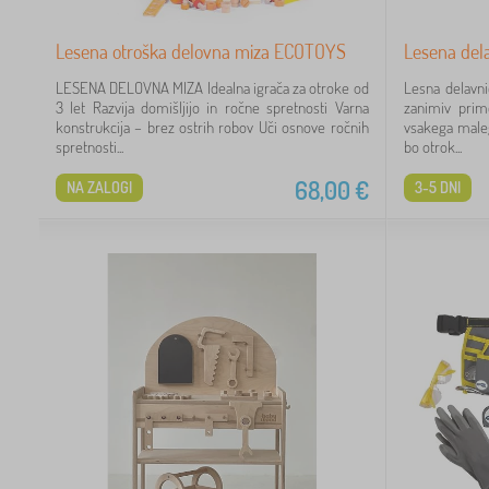
Lesena otroška delovna miza ECOTOYS
Lesena dela
LESENA DELOVNA MIZA Idealna igrača za otroke od
Lesna delavni
3 let Razvija domišljijo in ročne spretnosti Varna
zanimiv prim
konstrukcija – brez ostrih robov Uči osnove ročnih
vsakega maleg
spretnosti...
bo otrok...
68,00
€
NA ZALOGI
3-5 DNI