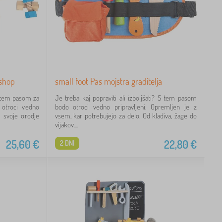
kshop
small foot Pas mojstra graditelja
 S tem pasom za
Je treba kaj popraviti ali izboljšati? S tem pasom
 otroci vedno
bodo otroci vedno pripravljeni. Opremljen je z
i svoje orodje
vsem, kar potrebujejo za delo. Od kladiva, žage do
vijakov....
25,60
€
22,80
€
2 DNI