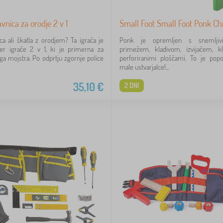
vnica za orodje 2 v 1
Small Foot Small Foot Ponk Chr
ca ali škatla z orodjem? Ta igrača je
Ponk je opremljen s snemljiv
er igrače 2 v 1, ki je primerna za
primežem, kladivom, izvijačem, klj
a mojstra. Po odprtju zgornje police
perforiranimi ploščami. To je popo
male ustvarjalce!...
35,10
€
2 DNI