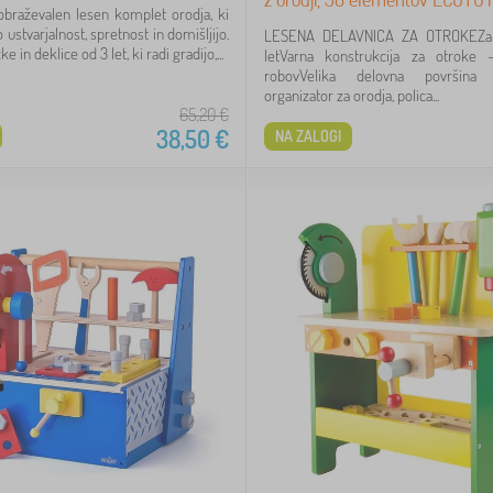
obraževalen lesen komplet orodja, ki
 ustvarjalnost, spretnost in domišljijo.
LESENA DELAVNICA ZA OTROKEZa 
e in deklice od 3 let, ki radi gradijo,...
letVarna konstrukcija za otroke 
robovVelika delovna površina 
organizator za orodja, polica...
65,20
€
38,50
€
NA ZALOGI