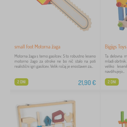
small foot Motorna žaga
Bigjigs Toy
Motorna žaga s temo gasilcev. S to robustno leseno
Ta delovna m
motorno žago za otroke ne bo nič stalo na poti
mladi obrtnik.
realistični igri gasilcev. Velik ročaj je enostaven za...
veliko lesen
navdihujejo...
21,90
€
2 DNI
2 DNI