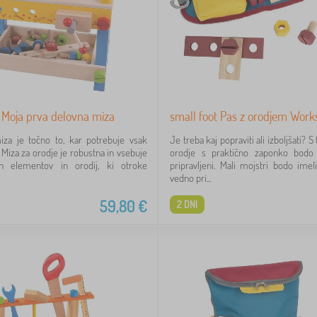
s Moja prva delovna miza
small foot Pas z orodjem Wor
iza je točno to, kar potrebuje vsak
Je treba kaj popraviti ali izboljšati?
 Miza za orodje je robustna in vsebuje
orodje s praktično zaponko bodo
ih elementov in orodij, ki otroke
pripravljeni. Mali mojstri bodo imel
vedno pri...
59,80
€
2 DNI