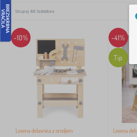
Skupaj
46
Izdelkov
2
1
-10%
-41%
Tip
1
1
 €
Lesena delavnica z orodjem
Lesena dela