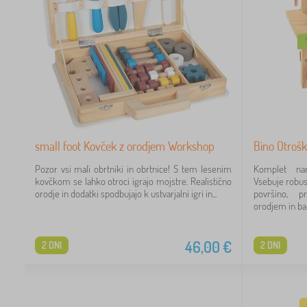
small foot Kovček z orodjem Workshop
Bino Otroš
Pozor vsi mali obrtniki in obrtnice! S tem lesenim
Komplet na
kovčkom se lahko otroci igrajo mojstre. Realistično
Vsebuje robus
orodje in dodatki spodbujajo k ustvarjalni igri in...
površino, pr
orodjem in bar
46,00
€
2 DNI
2 DNI