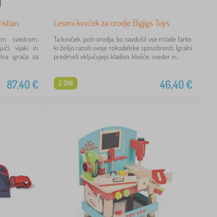
istian
Leseni kovček za orodje Bigjigs Toys
im svedrom,
Ta kovček, poln orodja, bo navdušil vse mlade fante,
uči, vijaki in
ki želijo razviti svoje rokodelske sposobnosti. Igralni
lna igrača za
predmeti vključujejo kladivo, klešče, sveder in...
87,40
€
46,40
€
2 DNI