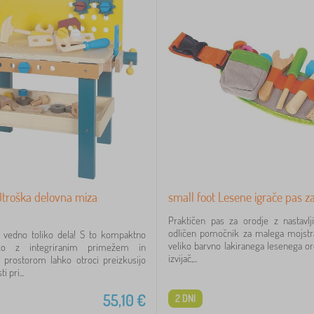
Otroška delovna miza
small foot Lesene igrače pas z
Praktičen pas za orodje z nastavlj
odličen pomočnik za malega mojstra
e vedno toliko dela! S to kompaktno
veliko barvno lakiranega lesenega oro
zo z integriranim primežem in
izvijač,...
 prostorom lahko otroci preizkusijo
 pri...
55,10
€
2 DNI