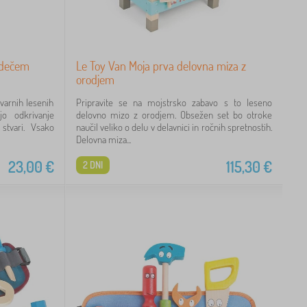
 rdečem
Le Toy Van Moja prva delovna miza z
orodjem
 varnih lesenih
Pripravite se na mojstrsko zabavo s to leseno
o odkrivanje
delovno mizo z orodjem. Obsežen set bo otroke
 stvari. Vsako
naučil veliko o delu v delavnici in ročnih spretnostih.
Delovna miza...
23,00
€
115,30
€
2 DNI