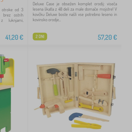
Deluxe Case je obsežen komplet orodij: viseča
lesena škatla z 48 deli za male domače mojstre! V
otroke od 3
kovčku Deluxe boste našli vse potrebno leseno in
- brez ostrih
kovinsko orodje...
z luknjami,
41,20
€
57,20
€
2 DNI