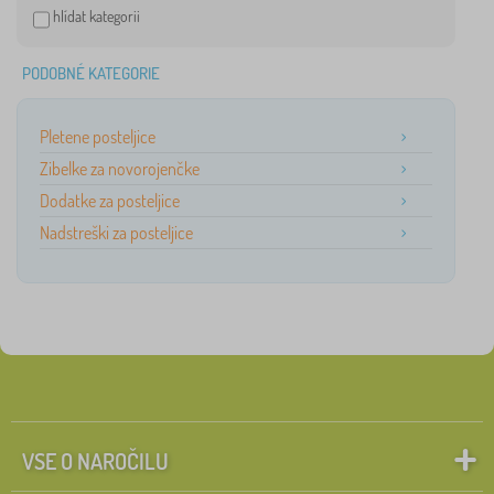
hlídat kategorii
PODOBNÉ KATEGORIE
Pletene posteljice
Zibelke za novorojenčke
Dodatke za posteljice
Nadstreški za posteljice
VSE O NAROČILU