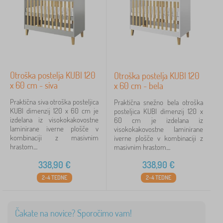
Otroška postelja KUBI 120
Otroška postelja KUBI 120
x 60 cm - siva
x 60 cm - bela
Praktična siva otroška posteljica
Praktična snežno bela otroška
KUBI dimenzij 120 x 60 cm je
posteljica KUBI dimenzij 120 x
izdelana iz visokokakovostne
60 cm je izdelana iz
laminirane iverne plošče v
visokokakovostne laminirane
kombinaciji z masivnim
iverne plošče v kombinaciji z
hrastom....
masivnim hrastom....
338,90
€
338,90
€
2-4 TEDNE
2-4 TEDNE
Čakate na novice? Sporočimo vam!