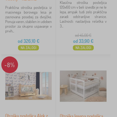
Klasična otroška posteljica
naravni
120x60 cm v beli izvedbi je ne le
8
Praktična otroška posteljica iz
lepa, ampak tudi zelo praktična
masivnega borovega lesa je
zaradi odstranljive stranice.
zasnovana posebej za dvojčke.
bela
7
Lastnosti: nastavljiva rešetka v
Ponuja varen, stabilen in udoben
3...
prostor za skupno uspavanje v
rjava
1
prvih...
od 45,00
€
od
326,10
€
od
33,90
€
siva
1
NA ZALOGI
NA ZALOGI
Nosilnost
-8%
25 kg
3
Cena
33 €
563 €
iltriranje
Otroška posteljica Alek z
Otroška lesena posteljica