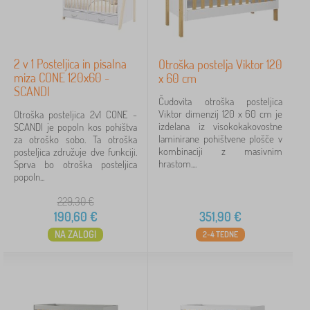
2 v 1 Posteljica in pisalna
Otroška postelja Viktor 120
miza CONE 120x60 -
x 60 cm
SCANDI
Čudovita otroška posteljica
Viktor dimenzij 120 x 60 cm je
Otroška posteljica 2v1 CONE -
izdelana iz visokokakovostne
SCANDI je popoln kos pohištva
laminirane pohištvene plošče v
za otroško sobo. Ta otroška
kombinaciji z masivnim
posteljica združuje dve funkciji.
hrastom....
Sprva bo otroška posteljica
popoln...
229,30
€
190,60
€
351,90
€
NA ZALOGI
2-4 TEDNE