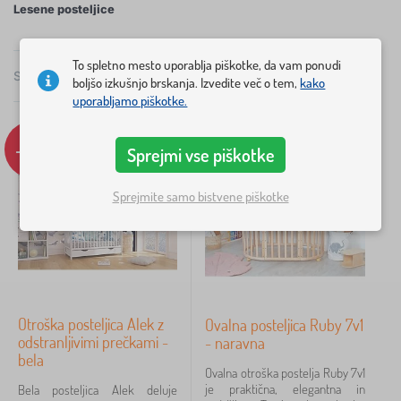
Lesene posteljice
rokovanje.
To spletno mesto uporablja piškotke, da vam ponudi
Skupaj
12
Izdelkov
boljšo izkušnjo brskanja. Izvedite več o tem,
kako
Priporočano
×
FILTRACIJA
uporabljamo piškotke.
Velikost posteljice
-9%
Tip
Sprejmi vse piškotke
120x60 cm
10
Sprejmite samo bistvene piškotke
Izdelava posteljice
nastavljiva podstavka za posteljo
12
odstranljivi trakovi
8
Otroška posteljica Alek z
Ovalna posteljica Ruby 7v1
odstranljivimi prečkami -
- naravna
s skladiščnim prostorem
7
bela
Ovalna otroška postelja Ruby 7v1
je praktična, elegantna in
Bela posteljica Alek deluje
odstranljiva stran
2