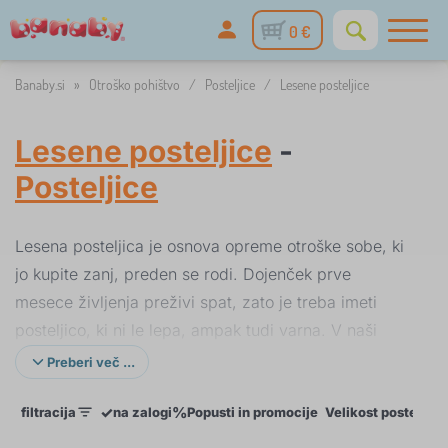
0 €
Banaby.si
»
Otroško pohištvo
/
Posteljice
/
Lesene posteljice
Lesene posteljice
-
Posteljice
Lesena posteljica je osnova opreme otroške sobe, ki
jo kupite zanj, preden se rodi. Dojenček prve
mesece življenja preživi spat, zato je treba imeti
posteljico, ki ni le lepa, ampak tudi varna. V naši
ponudbi so posteljice v glavnem v naravni ali beli
Preberi več ...
barvi, ki so za zdravje vedno neškodljive. Postelje so
✓
%
filtracija
na zalogi
Popusti in promocije
Velikost posteljice
narejene predvsem iz kakovostnega borovega lesa,
za njih lahko kupite dodatke, kot so kolesca za lažje