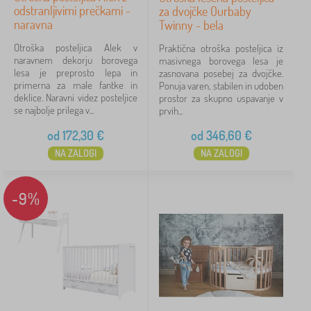
odstranljivimi prečkami -
za dvojčke Ourbaby
Iskanje znotraj filtra
naravna
Twinny - bela
Otroška posteljica Alek v
Praktična otroška posteljica iz
Razpoložljivost
naravnem dekorju borovega
masivnega borovega lesa je
lesa je preprosto lepa in
zasnovana posebej za dvojčke.
primerna za male fantke in
Ponuja varen, stabilen in udoben
Vrsta ponudbe
deklice. Naravni videz posteljice
prostor za skupno uspavanje v
se najbolje prilega v...
prvih...
Oznake
od
172,30
€
od
346,60
€
NA ZALOGI
NA ZALOGI
Preklicati
FILTRIRANJE
-9%