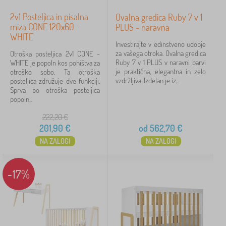
2v1 Posteljica in pisalna
Ovalna gredica Ruby 7 v 1
miza CONE 120x60 -
PLUS - naravna
WHITE
Investirajte v edinstveno udobje
za vašega otroka. Ovalna gredica
Otroška posteljica 2v1 CONE -
Ruby 7 v 1 PLUS v naravni barvi
WHITE je popoln kos pohištva za
je praktična, elegantna in zelo
otroško sobo. Ta otroška
vzdržljiva. Izdelan je iz...
posteljica združuje dve funkciji.
Sprva bo otroška posteljica
popoln...
222,20
€
201,90
€
od
562,70
€
NA ZALOGI
NA ZALOGI
-17%