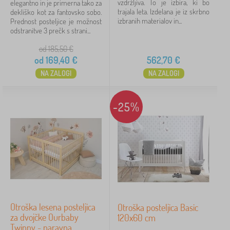
vzdržljiva. To je izbira, ki bo
elegantno in je primerna tako za
trajala leta. Izdelana je iz skrbno
dekliško kot za fantovsko sobo.
rastoči
2
izbranih materialov in...
Prednost posteljice je možnost
odstranitve 3 prečk s strani...
s vzmetnico
2
od 185,50
€
od
169,40
€
562,70
€
pokaži
več >
NA ZALOGI
NA ZALOGI
Material za posteljico
-25%
masiv
12
lamino
7
masiv / lamino
2
MDF plošča
1
Otroška lesena posteljica
Otroška posteljica Basic
za dvojčke Ourbaby
120x60 cm
Barva posteljice
Twinny - naravna