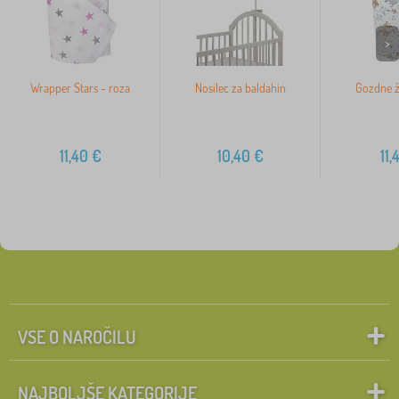
>
Wrapper Stars - roza
Nosilec za baldahin
Gozdne ži
11,40
€
10,40
€
11,
VSE O NAROČILU
NAJBOLJŠE KATEGORIJE