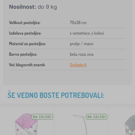
Nosilnost:
do 9 kg
Velikost posteljice
:
70x38 cm
Izdelava posteljice
:
s vzmetnico, s kolesi
Material za posteljico
:
protje / masiv
Barva posteljice
:
bela, roza, siva
Več blagovnih znamk
:
Ourbaby®
ŠE VEDNO BOSTE POTREBOVALI:
NA ZALOGI
NA ZALOGI