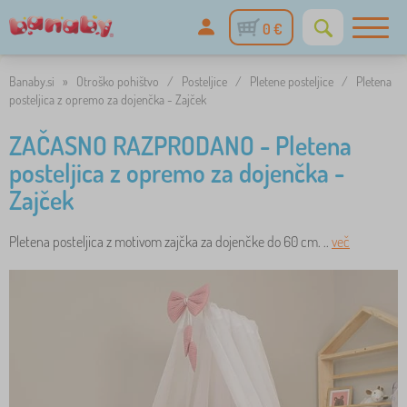
0 €
Banaby.si
»
Otroško pohištvo
/
Posteljice
/
Pletene posteljice
/
Pletena
posteljica z opremo za dojenčka - Zajček
ZAČASNO RAZPRODANO - Pletena
posteljica z opremo za dojenčka -
Zajček
Pletena posteljica z motivom zajčka za dojenčke do 60 cm. ..
več