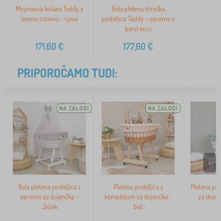
Mojzesova košara Teddy z
Bela pletena otroška
leseno osnovo - rjava
posteljica Teddy - oprema v
barvi ecru
171,60
€
177,60
€
PRIPOROČAMO TUDI:
NA ZALOGI
NA ZALOGI
>
Bela pletena posteljica z
Pletena posteljica s
Pletena pos
opremo za dojenčka -
kompletom za dojenčka -
za doje
Ježek
bež
ž