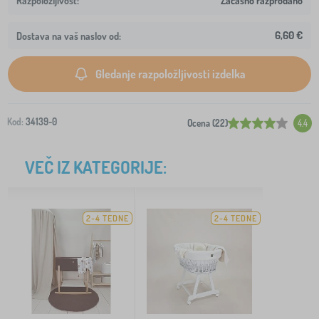
Začasno razprodano
6,60 €
Dostava na vaš naslov od:
Gledanje razpoložljivosti izdelka
Kod:
34139-0
Ocena (22)
4.4
VEČ IZ KATEGORIJE:
2-4 TEDNE
2-4 TEDNE