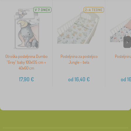
V 7 DNEH
2-4 TEDNE
>
Otroška posteljnina Dumbo
Posteljnina za posteljico
Posteljnin
"Grey" baby 100x135 cm +
Jungle - bela
40x60 cm
17,90
€
od
16,40
€
od
16