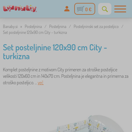
0 €
Banaby.si
»
Posteljnina
/
Posteljnina
/
Posteljninski set za posteljico
/
Set posteljnine 120x90 cm City - turkizna
Set posteljnine 120x90 cm City -
turkizna
Komplet posteljnine z motivom City primeren za otroške posteljice
velikosti 120x60 cm in 140x70 cm. Posteljnina je elegantna in primerna za
otroško posteljico. ..
več