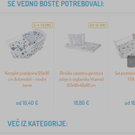
ŠE VEDNO BOSTE POTREBOVALI:
2-4 TEDNE
DO 14 DNI
>
Komplet posteljnine 120x90
Otroška celoletna garnitura
Set posteljn
cm Avtomobili - modre
odeje in vzglavnika Vitamed
FOX 
barve
120x90+40x60 cm
od
16,40
€
18,80
€
od
16
VEČ IZ KATEGORIJE: