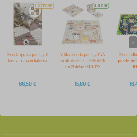
1-3 TEDNE
3-5 DNI
>
Penasta igralna podloga 9
Velika penasta podloga EVA
Pena podlo
kosov - rjava in bakrena
za otroke kmetija 90,5x90,5
puzzle mest
cm 21 delov ECOTOYS
IP
66,50
€
15,60
€
16,