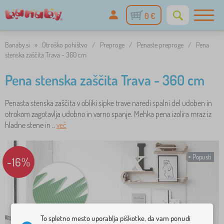
0 €
Banaby.si
»
Otroško pohištvo
/
Preproge
/
Penaste preproge
/
Pena
stenska zaščita Trava - 360 cm
Pena stenska zaščita Trava - 360 cm
Penasta stenska zaščita v obliki sipke trave naredi spalni del udoben in
otrokom zagotavlja udobno in varno spanje. Mehka pena izolira mraz iz
hladne stene in ..
več
Popusti
-16%
To spletno mesto uporablja piškotke, da vam ponudi