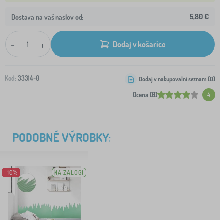
5,80 €
Dostava na vaš naslov od:
-
+
Dodaj v košarico
Kod:
33314-0
Dodaj v nakupovalni seznam (
0
)
Ocena (0)
4
PODOBNÉ VÝROBKY:
-10%
NA ZALOGI