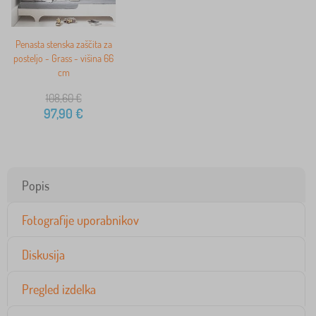
Penasta stenska zaščita za
posteljo - Grass - višina 66
cm
108,60
€
97,90
€
Popis
Fotografije uporabnikov
Diskusija
Pregled izdelka