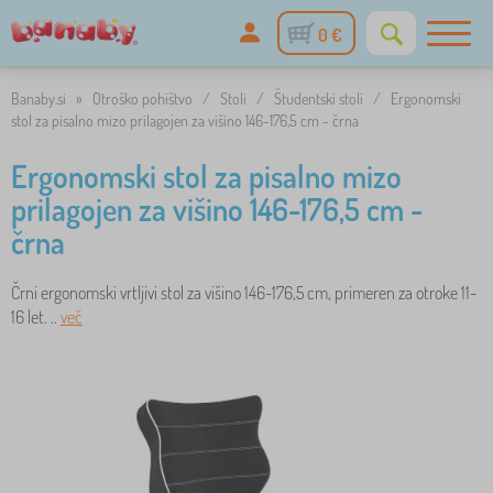
0 €
Banaby.si
»
Otroško pohištvo
/
Stoli
/
Študentski stoli
/
Ergonomski
stol za pisalno mizo prilagojen za višino 146-176,5 cm - črna
Ergonomski stol za pisalno mizo
prilagojen za višino 146-176,5 cm -
črna
Črni ergonomski vrtljivi stol za višino 146-176,5 cm, primeren za otroke 11-
16 let. ..
več