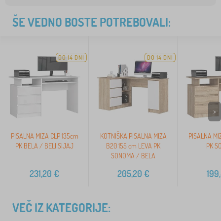
ŠE VEDNO BOSTE POTREBOVALI:
DO 14 DNI
DO 14 DNI
>
PISALNA MIZA CLP 135cm
KOTNIŠKA PISALNA MIZA
PISALNA MI
PK BELA / BELI SIJAJ
B20 155 cm LEVA PK
PK S
SONOMA / BELA
231,20
€
205,20
€
199
VEČ IZ KATEGORIJE: