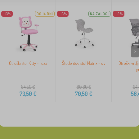
-13%
DO 14 DNI
-13%
NA ZALOGI
-12%
>
Otroški stol Kitty - roza
Študentski stol Matrix - siv
Otroški vrtlj
g
84,50
€
80,80
€
64,
73,50
€
70,50
€
56,