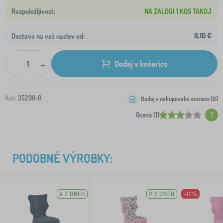
NA ZALOGI 1 KOS TAKOJ
8,10 €
Dostava na vaš naslov od:
-
+
Dodaj v košarico
Kod:
35290-0
Dodaj v nakupovalni seznam (
0
)
Ocena (1)
3
PODOBNÉ VÝROBKY:
V 7 DNEH
V 7 DNEH
-12%