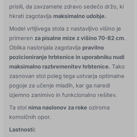
prisili, da zavzamete zdravo sedečo držo, ki
hkrati zagotavlja
maksimalno udobje.
Model vrtljivega stola z nastavljivo višino je
primeren
za pisalne mize z višino 70-82 cm
.
Oblika naslonjala zagotavlja
pravilno
pozicioniranje hrbtenice in uporabniku nudi
maksimalno razbremenitev hrbtenice.
Tako
zasnovan stol poleg tega ustvarja optimalne
pogoje za učenje mladih, kar ga naredi
izjemno zanimivo in funkcionalno rešitev.
Ta stol
nima naslonov za roke
oziroma
komolčnih opor.
Lastnosti: