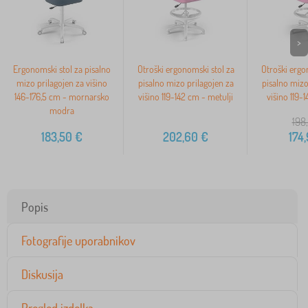
>
Ergonomski stol za pisalno
Otroški ergonomski stol za
Otroški ergo
mizo prilagojen za višino
pisalno mizo prilagojen za
pisalno mizo
146-176,5 cm - mornarsko
višino 119-142 cm - metulji
višino 119-
modra
198
183,50
€
202,60
€
174
Popis
Fotografije uporabnikov
Diskusija