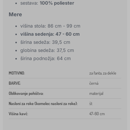
sestava:
100% poliester
Mere
višina stola: 86 cm - 99 cm
višina sedenja: 47 - 60 cm
širina sedeža: 39,5 cm
globina sedeža: 37,5 cm
širina podnožja: 64 cm
MOTIVNO
:
za fanta, za dekle
BARVE
:
černá
Oblikovanje pohištva
:
materijal
Nasloni za roke (komolec nasloni za roke)
:
št
Višina kavč
:
47-60 cm