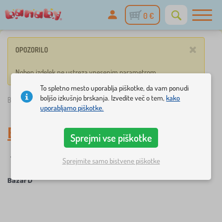
0 €
×
OPOZORILO
Noben izdelek ne ustreza vnesenim parametrom.
To spletno mesto uporablja piškotke, da vam ponudi
boljšo izkušnjo brskanja. Izvedite več o tem,
kako
Banaby.si
»
Bazar D
uporabljamo piškotke.
Bazar D
Sprejmi vse piškotke
☆
filtracija
Novo
Oznake
1
1
Sprejmite samo bistvene piškotke
Bazar D
×
FILTRACIJA