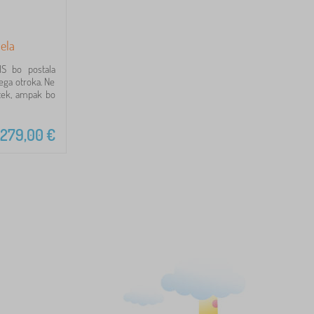
bela
IS bo postala
šega otroka. Ne
tek, ampak bo
279,00
€