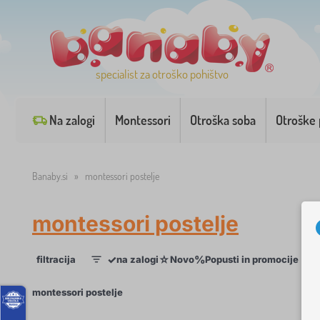
specialist za otroško pohištvo
Na zalogi
Montessori
Otroška soba
Otroške 
Banaby.si
»
montessori postelje
montessori postelje
✓
☆
%
filtracija
na zalogi
Novo
Popusti in promocije
Kat
1
×
montessori postelje