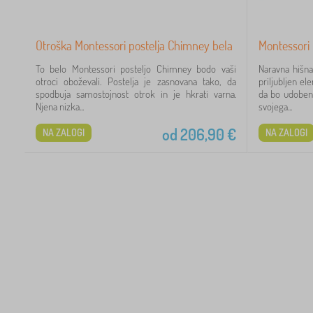
Otroška Montessori postelja Chimney bela
Montessori 
To belo Montessori posteljo Chimney bodo vaši
Naravna hišna
otroci oboževali. Postelja je zasnovana tako, da
priljubljen e
spodbuja samostojnost otrok in je hkrati varna.
da bo udoben 
Njena nizka...
svojega...
od
206,90
€
NA ZALOGI
NA ZALOGI