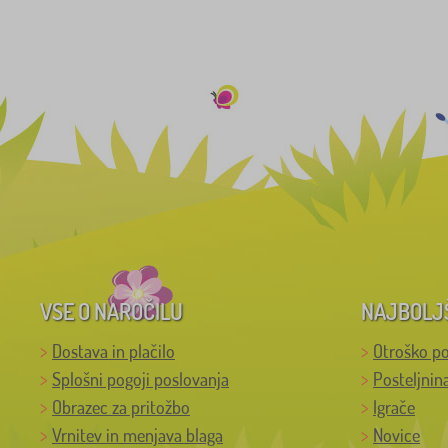
VSE O NAROČILU
NAJBOLJ
Dostava in plačilo
Otroško po
Splošni pogoji poslovanja
Posteljnin
Obrazec za pritožbo
Igrače
Vrnitev in menjava blaga
Novice