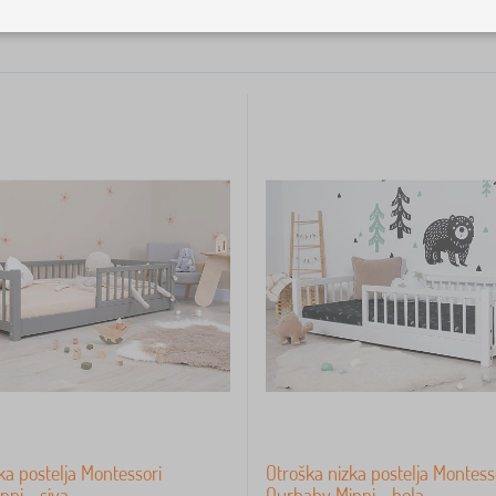
ka postelja Montessori
Otroška nizka postelja Montess
ni - siva
Ourbaby Minni - bela