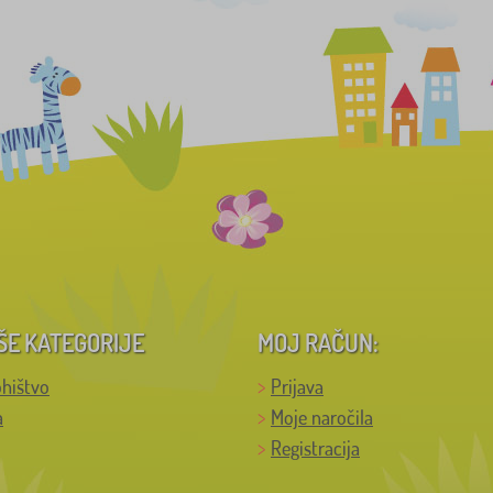
ŠE KATEGORIJE
MOJ RAČUN:
hištvo
Prijava
a
Moje naročila
Registracija