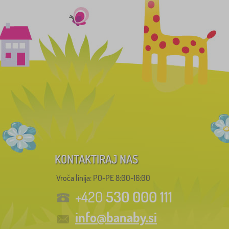
KONTAKTIRAJ NAS
Vroča linija: PO-PE 8:00-16:00
530 000 111
+420
info@banaby.si