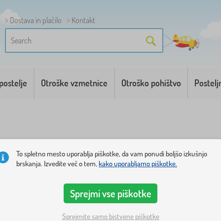
Dostava in plačilo
Kontakt
postelje
Otroške vzmetnice
Otroško pohištvo
Postelj
To spletno mesto uporablja piškotke, da vam ponudi boljšo izkušnjo
brskanja. Izvedite več o tem,
kako uporabljamo piškotke.
egorije
Cena
Razpoložljivost
Vrsta ponudbe
Oznake
1
Sprejmi vse piškotke
Sprejmite samo bistvene piškotke