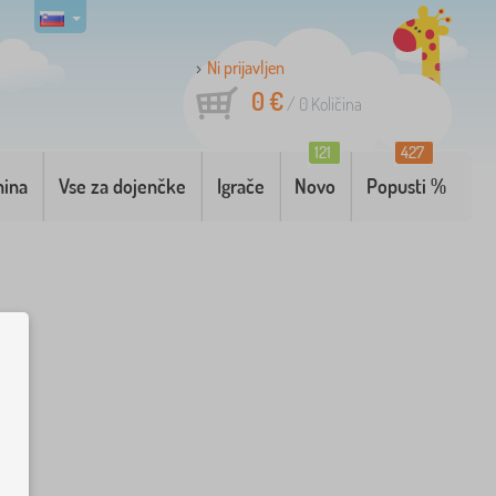
Ni prijavljen
0 €
/
0
Količina
121
427
nina
Vse za dojenčke
Igrače
Novo
Popusti %