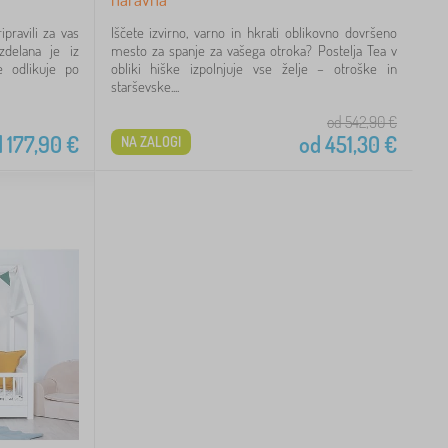
pravili za vas
Iščete izvirno, varno in hkrati oblikovno dovršeno
zdelana je iz
mesto za spanje za vašega otroka? Postelja Tea v
e odlikuje po
obliki hiške izpolnjuje vse želje – otroške in
starševske....
od 542,90
€
d
177,90
€
od
451,30
€
NA ZALOGI