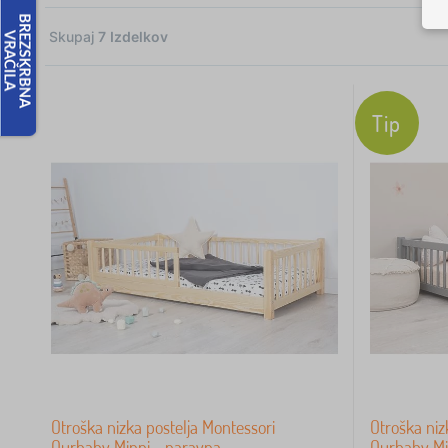
Skupaj
7
Izdelkov
7
Tip
 €
Otroška nizka postelja Montessori
Otroška niz
Ourbaby Minni - naravna
Ourbaby Min