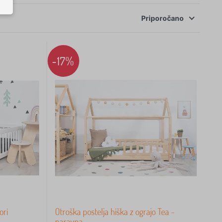
Priporočano
-17%
ori
Otroška postelja hiška z ograjo Tea -
naravna