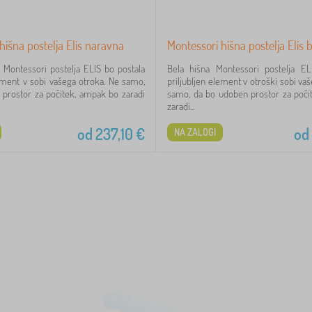
hišna postelja Elis naravna
Montessori hišna postelja Elis 
 Montessori postelja ELIS bo postala
Bela hišna Montessori postelja EL
lement v sobi vašega otroka. Ne samo,
priljubljen element v otroški sobi va
prostor za počitek, ampak bo zaradi
samo, da bo udoben prostor za poči
zaradi...
od
237,10
€
od
NA ZALOGI