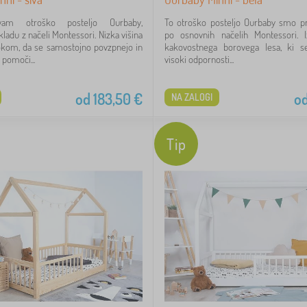
am otroško posteljo Ourbaby,
To otroško posteljo Ourbaby smo pri
ladu z načeli Montessori. Nizka višina
po osnovnih načelih Montessori. I
kom, da se samostojno povzpnejo in
kakovostnega borovega lesa, ki s
 pomoči...
visoki odpornosti...
od
183,50
€
o
NA ZALOGI
Tip