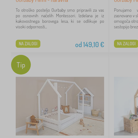
7
To otroško posteljo Ourbaby smo pripravili za vas
Ponujamo v
po osnovnih načelih Montessori. Izdelana je iz
zasnovano v sk
47
kakovostnega borovega lesa, ki se odlikuje po
omogoča otro
visoki odpornosti...
sestopijo brez
21
od
149,10
€
NA ZALOGI
NA ZALOGI
60
Tip