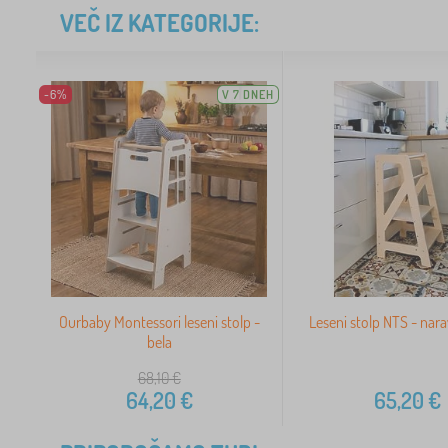
VEČ IZ KATEGORIJE:
-6%
V 7 DNEH
Ourbaby Montessori leseni stolp -
Leseni stolp NTS - nar
bela
68,10
€
64,20
€
65,20
€