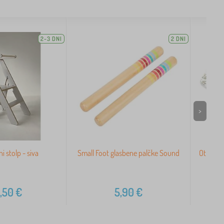
2-3 DNI
2 DNI
>
ni stolp - siva
Small Foot glasbene palčke Sound
Otroška 
,50
€
5,90
€