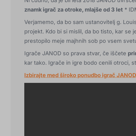
Ni čudno, da je bil leta 2018 JANOD uvršč
znamk igrač za otroke, mlajše od 3 let
*
ID
Verjamemo, da bo sam ustanovitelj g. Louis
projekt. Kdo bi si mislil, da bo tisto, kar se
prestopilo meje majhnih sob po vsem svet
Igrače JANOD so prava stvar, če iščete
pri
kar tako. Igrače in igre bodo cenili otroci, s
Izbirajte med široko ponudbo igrač JANOD