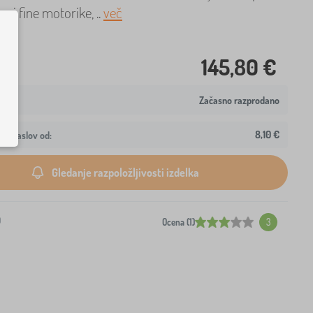
voj fine motorike, ..
več
145,80 €
Začasno razprodano
8,10 €
aš naslov od:
Gledanje razpoložljivosti izdelka
0
Ocena (1)
3