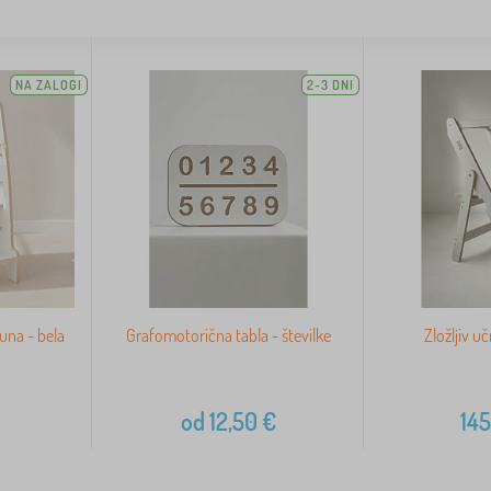
NA ZALOGI
2-3 DNI
una - bela
Grafomotorična tabla - številke
Zložljiv uč
od
12,50
€
145