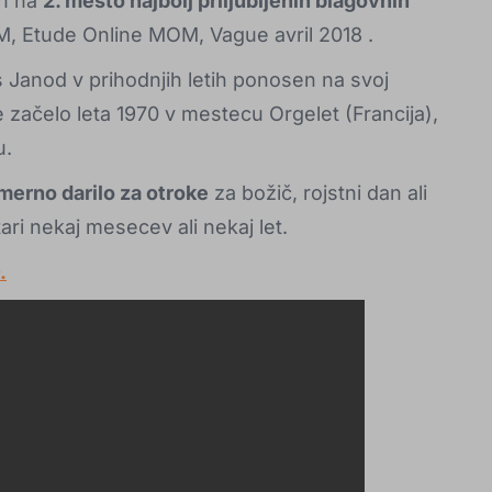
en na
2. mesto najbolj priljubljenih blagovnih
M, Etude Online MOM, Vague avril 2018
.
 Janod v prihodnjih letih ponosen na svoj
 je začelo leta 1970 v mestecu Orgelet (Francija),
u.
merno darilo za otroke
za božič, rojstni dan ali
tari nekaj mesecev ali nekaj let.
.