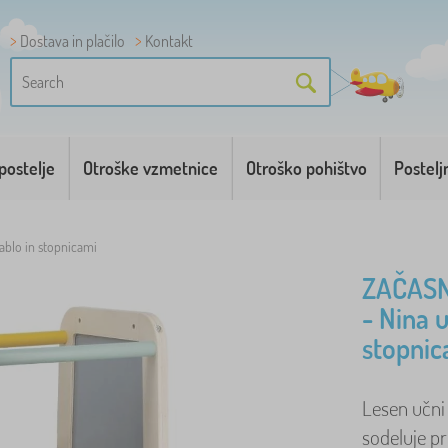
Dostava in plačilo
Kontakt
postelje
Otroške vzmetnice
Otroško pohištvo
Postelj
tablo in stopnicami
ZAČASN
- Nina u
stopnic
Lesen učni 
sodeluje pr