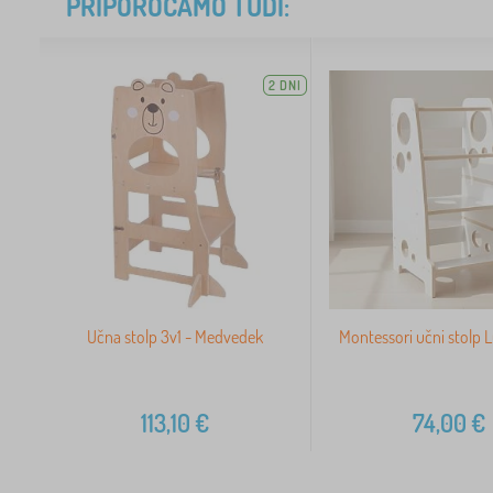
PRIPOROČAMO TUDI:
2 DNI
Učna stolp 3v1 - Medvedek
Montessori učni stolp L
113,10
€
74,00
€