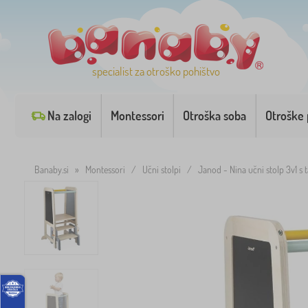
specialist za otroško pohištvo
Na zalogi
Montessori
Otroška soba
Otroške 
Banaby.si
»
Montessori
/
Učni stolpi
/
Janod - Nina učni stolp 3v1 s 