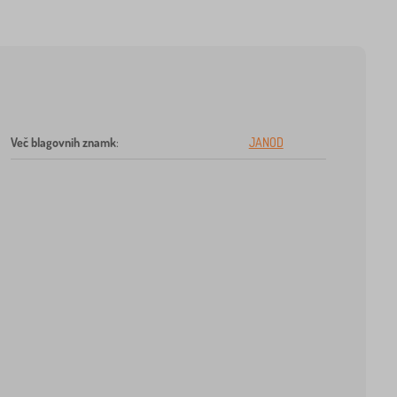
Več blagovnih znamk
:
JANOD