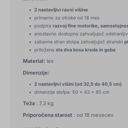
2 nastavljivi ravni višine
primerno za otroke od 18 mes
podpira
razvoj fine motorike, samostojnost
enostavno dostopna zahvaljujoč odstranljive
zabavna stran stolpa zahvaljujoč stranski
p
priložena
sta dva kosa krede in goba
Material:
les
Dimenzije:
2 nastavljivi višini (od 32,5 do 40,5 cm)
dimenzije stolpa: 50 x 43 x 85 cm
Teža
: 7,3 kg
Priporočena starost
: od 18 mesecev