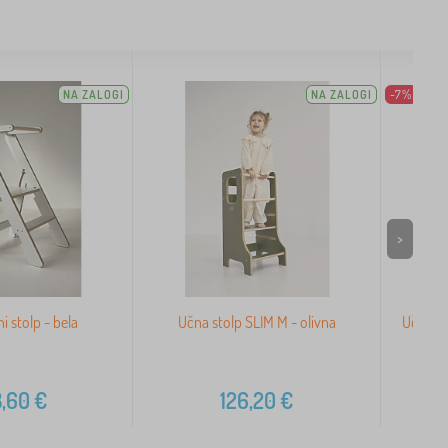
NA ZALOGI
NA ZALOGI
-7%
>
ni stolp - bela
Učna stolp SLIM M - olivna
Učna st
,60
€
126,20
€