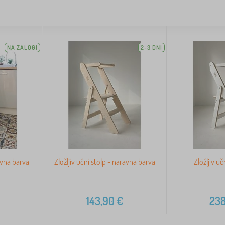
NA ZALOGI
2-3 DNI
avna barva
Zložljiv učni stolp - naravna barva
Zložljiv uč
143,90
€
238