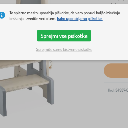
podpira raz
To spletno mesto uporablja piškotke, da vam ponudi boljšo izkušnjo
brskanja. Izvedite več o tem,
kako uporabljamo piškotke.
Sprejmi vse piškotke
Sprejmite samo bistvene piškotke
Dostava na v
Kod:
34937-