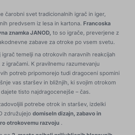
te čarobni svet tradicionalnih igrač in iger,
nih predvsem iz lesa in kartona.
Francoska
vna znamka JANOD,
to so igrače, preverjene z
sakodnevne zabave za otroke po vsem svetu.
 igrač temelji na otrokovih naravnih reakcijah
k z igračami. K pravilnemu razumevanju
vih potreb pripomorejo tudi dragoceni spomini
ušnje vas staršev in bližnjih, ki svojim otrokom
i dajete tisto najdragocenejše – čas.
zadovoljili potrebe otrok in staršev, izdelki
 združujejo
domiseln dizajn, zabavo in
ro otrokovemu razvoju
.