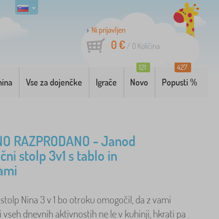
Ni prijavljen
0 €
/
0
Količina
121
427
nina
Vse za dojenčke
Igrače
Novo
Popusti %
O RAZPRODANO - Janod
čni stolp 3v1 s tablo in
ami
stolp Nina 3 v 1 bo otroku omogočil, da z vami
i vseh dnevnih aktivnostih ne le v kuhinji, hkrati pa