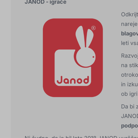
JANOD - igrače
Odkrij
nareje
blago
leti v
Razvoj
na sti
otroko
in izk
ob igr
Da bi 
JANOD
podpo