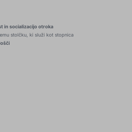
 in socializacijo otroka
mu stolčku, ki služi kot stopnica
lošči