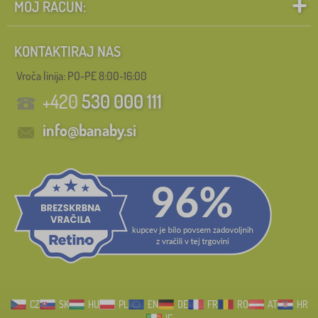
MOJ RAČUN:
KONTAKTIRAJ NAS
Vroča linija: PO-PE 8:00-16:00
+420
530 000 111
info@banaby.si
CZ
SK
HU
PL
EN
DE
FR
RO
AT
HR