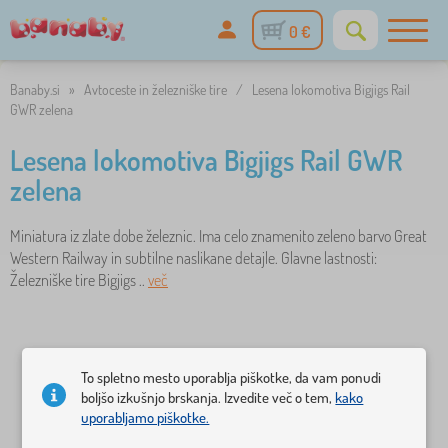
0 €
Banaby.si
»
Avtoceste in železniške tire
/
Lesena lokomotiva Bigjigs Rail
GWR zelena
Lesena lokomotiva Bigjigs Rail GWR
zelena
Miniatura iz zlate dobe železnic. Ima celo znamenito zeleno barvo Great
Western Railway in subtilne naslikane detajle. Glavne lastnosti:
Železniške tire Bigjigs ..
več
To spletno mesto uporablja piškotke, da vam ponudi
boljšo izkušnjo brskanja. Izvedite več o tem,
kako
uporabljamo piškotke.