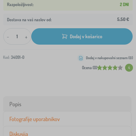
2 DNI
5,50 €
Dostava na vaš naslov od:
-
+
Dodaj v košarico
Kod:
34091-0
Dodaj v nakupovalni seznam (
0
)
Ocena (0)
4
Popis
Fotografije uporabnikov
Diskusija