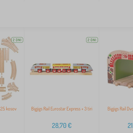
2 DNI
2 DNI
et 25 kosov
Bigjigs Rail Eurostar Express + 3 tiri
Bigjigs Rail Dv
28,70
€
21