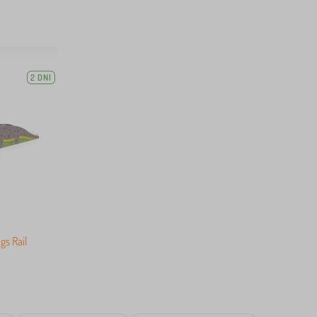
2 DNI
gs Rail