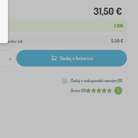
31,50 €
2 DNI
5,50 €
aš naslov od:
+
Dodaj v košarico
Dodaj v nakupovalni seznam (
0
)
Ocena (0)
4