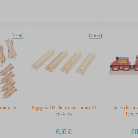
2 DNI
2 DNI
rnic iz 24
Bigjigs Rail Medium ravne tirnice 16
Rdeča lokomot
cm 4 kos
tender
6,10
€
20