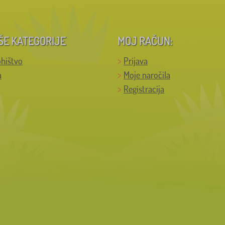
ŠE KATEGORIJE
MOJ RAČUN:
hištvo
Prijava
a
Moje naročila
Registracija