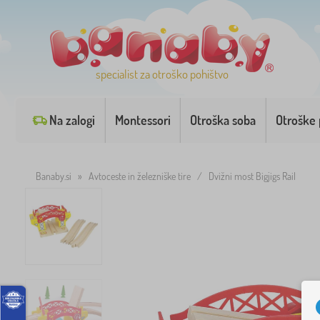
specialist za otroško pohištvo
Na zalogi
Montessori
Otroška soba
Otroške 
Banaby.si
»
Avtoceste in železniške tire
/
Dvižni most Bigjigs Rail