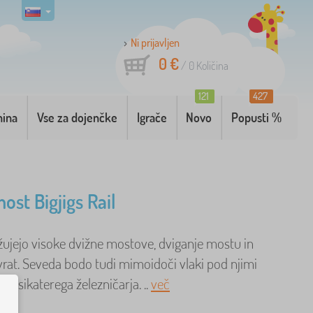
Ni prijavljen
0 €
/
0
Količina
121
427
nina
Vse za dojenčke
Igrače
Novo
Popusti %
ost Bigjigs Rail
žujejo visoke dvižne mostove, dviganje mostu in
vrat. Seveda bodo tudi mimoidoči vlaki pod njimi
 marsikaterega železničarja. ..
več