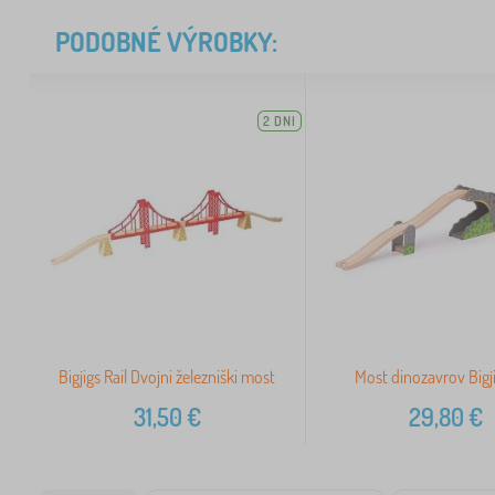
PODOBNÉ VÝROBKY:
2 DNI
Bigjigs Rail Dvojni železniški most
Most dinozavrov Bigji
31,50
€
29,80
€