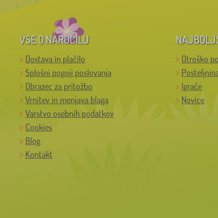
VSE O NAROČILU
NAJBOLJ
Dostava in plačilo
Otroško po
Splošni pogoji poslovanja
Posteljnin
Obrazec za pritožbo
Igrače
Vrnitev in menjava blaga
Novice
Varstvo osebnih podatkov
Cookies
Blog
Kontakt