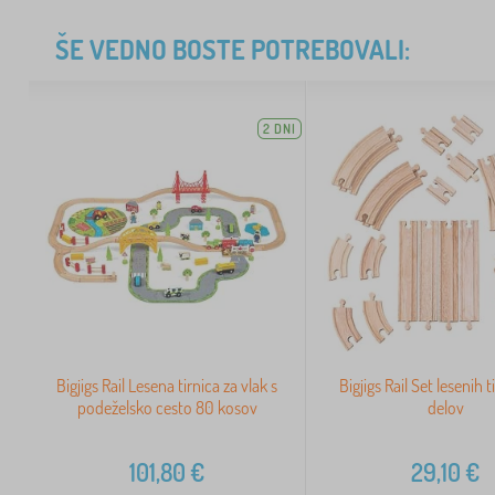
ŠE VEDNO BOSTE POTREBOVALI:
2 DNI
Bigjigs Rail Lesena tirnica za vlak s
Bigjigs Rail Set lesenih ti
podeželsko cesto 80 kosov
delov
101,80
€
29,10
€