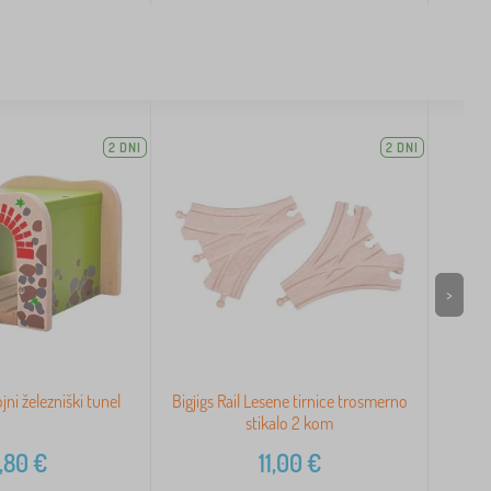
2 DNI
2 DNI
>
ojni železniški tunel
Bigjigs Rail Lesene tirnice trosmerno
Že
stikalo 2 kom
,80
€
11,00
€