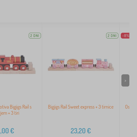
2 DNI
2 DNI
-8%
>
iva Bigjigs Rail s
Bigjigs Rail Sweet express + 3 tirnice
Osebni
jem + 3 tiri
,00
€
23,20
€