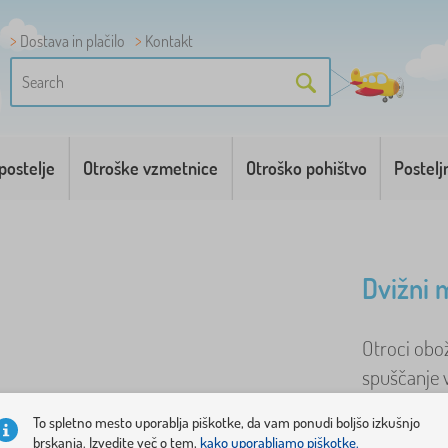
Dostava in plačilo
Kontakt
postelje
Otroške vzmetnice
Otroško pohištvo
Postelj
Dvižni m
Otroci obo
spuščanje 
zadovoljili
To spletno mesto uporablja piškotke, da vam ponudi boljšo izkušnjo
brskanja. Izvedite več o tem,
kako uporabljamo piškotke.