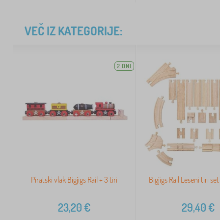
VEČ IZ KATEGORIJE:
2 DNI
Piratski vlak Bigjigs Rail + 3 tiri
Bigjigs Rail Leseni tiri s
23,20
€
29,40
€