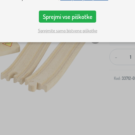
Sprejmi vse piškotke
Sprejmite samo bistvene piškotke
Dostava na v
-
Kod:
33712-0