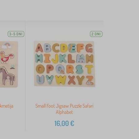
3-5 DNI
2 DNI
 kmetija
Small Foot Jigsaw Puzzle Safari
Alphabet
16,00
€