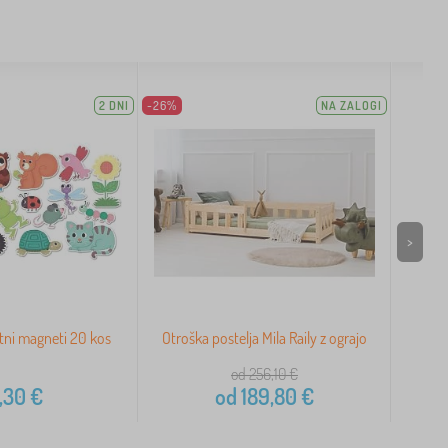
2 DNI
-26%
NA ZALOGI
>
rtni magneti 20 kos
Otroška postelja Mila Raily z ograjo
Zlo
od 256,10
€
,30
€
od
189,80
€