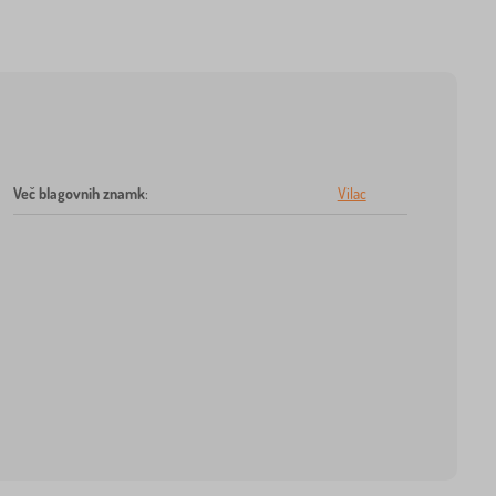
Več blagovnih znamk
:
Vilac