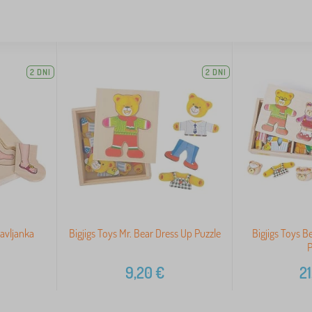
2 DNI
2 DNI
avljanka
Bigjigs Toys Mr. Bear Dress Up Puzzle
Bigjigs Toys B
P
9,20
€
21