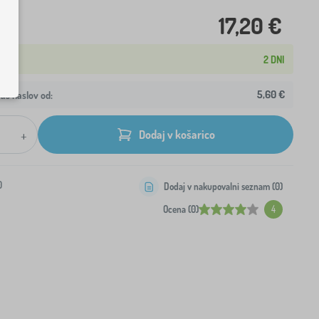
17,20 €
2 DNI
5,60 €
aš naslov od:
+
Dodaj v košarico
0
Dodaj v nakupovalni seznam (
0
)
Ocena (0)
4