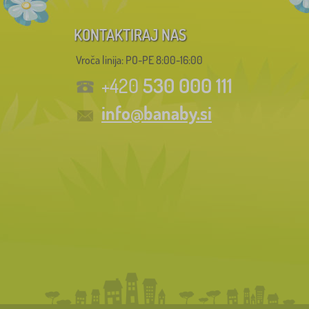
KONTAKTIRAJ NAS
Vroča linija: PO-PE 8:00-16:00
530 000 111
+420
info@banaby.si