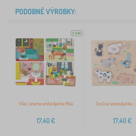
PODOBNÉ VÝROBKY:
2 DNI
Vilac Lesena sestavljanka Hiša
Zvočna sestavljanka -
17,40
€
17,40
€