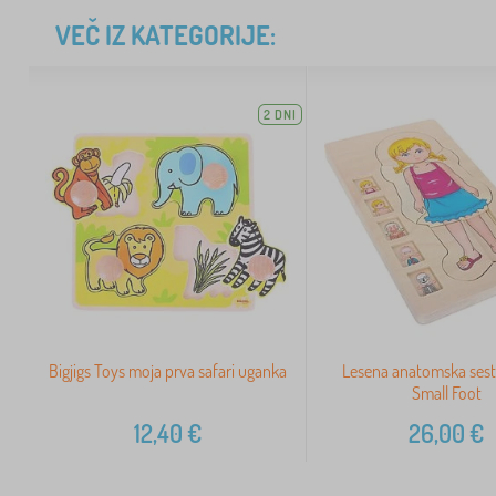
VEČ IZ KATEGORIJE:
2 DNI
Bigjigs Toys moja prva safari uganka
Lesena anatomska sest
Small Foot
12,40
€
26,00
€