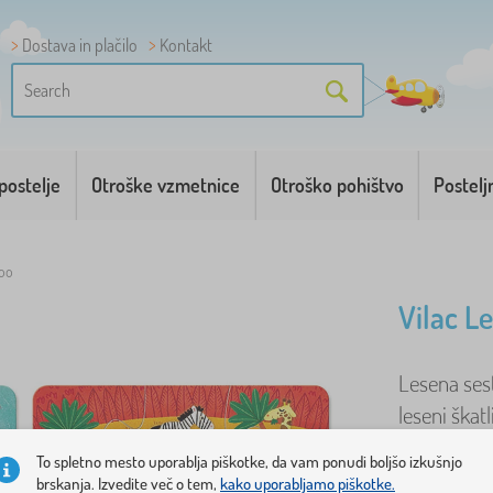
Dostava in plačilo
Kontakt
postelje
Otroške vzmetnice
Otroško pohištvo
Postelj
Zoo
Vilac L
Lesena sest
leseni škat
sestavljank
To spletno mesto uporablja piškotke, da vam ponudi boljšo izkušnjo
brskanja. Izvedite več o tem,
kako uporabljamo piškotke.