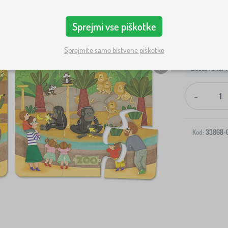
Sprejmi vse piškotke
Sprejmite samo bistvene piškotke
Dostava na v
-
Kod:
33868-