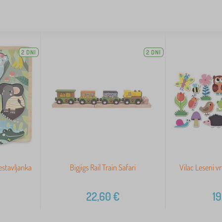
2 DNI
2 DNI
estavljanka
Bigjigs Rail Train Safari
Vilac Leseni v
22,60
€
19