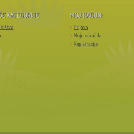
ŠE KATEGORIJE
MOJ RAČUN:
hištvo
Prijava
a
Moje naročila
Registracija