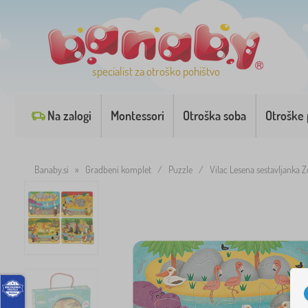
specialist za otroško pohištvo
Na zalogi
Montessori
Otroška soba
Otroške 
Banaby.si
»
Gradbeni komplet
/
Puzzle
/
Vilac Lesena sestavljanka 