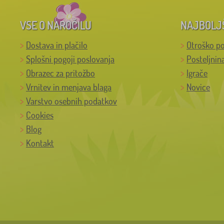
VSE O NAROČILU
NAJBOLJ
Dostava in plačilo
Otroško po
Splošni pogoji poslovanja
Posteljnin
Obrazec za pritožbo
Igrače
Vrnitev in menjava blaga
Novice
Varstvo osebnih podatkov
Cookies
Blog
Kontakt