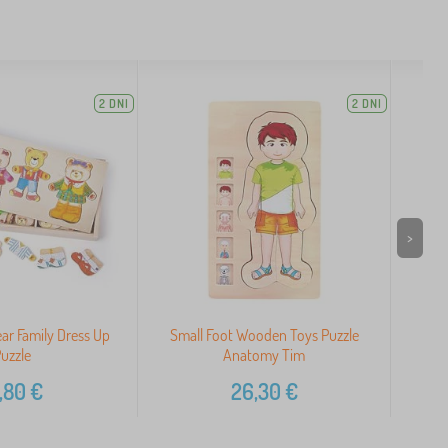
2 DNI
2 DNI
>
ear Family Dress Up
Small Foot Wooden Toys Puzzle
Ba
uzzle
Anatomy Tim
,80
€
26,30
€