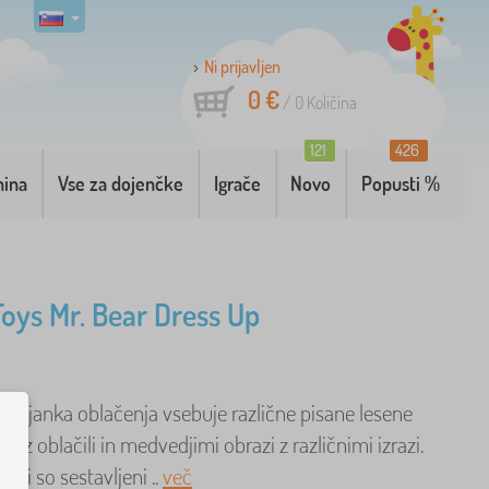
Ni prijavljen
0 €
/
0
Količina
121
426
nina
Vse za dojenčke
Igrače
Novo
Popusti %
 Toys Mr. Bear Dress Up
avljanka oblačenja vsebuje različne pisane lesene
no z oblačili in medvedjimi obrazi z različnimi izrazi.
eli so sestavljeni ..
več