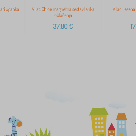
fari uganka
Vilac Chloe magnetna sestavljanka
Vilac Lesena
oblačenja
37,80
€
17