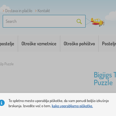
Dostava in plačilo
Kontakt
postelje
Otroške vzmetnice
Otroško pohištvo
Postelj
 Up Puzzle
Bigjigs
Puzzle
Lesena sest
To spletno mesto uporablja piškotke, da vam ponudi boljšo izkušnjo
dele, vključ
brskanja. Izvedite več o tem,
kako uporabljamo piškotke.
Posamezni d