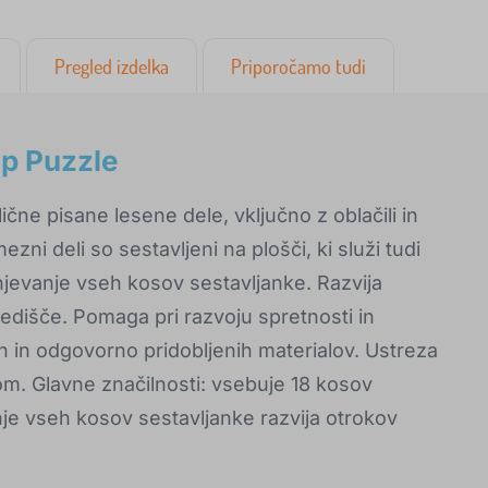
Pregled izdelka
Priporočamo tudi
Up Puzzle
čne pisane lesene dele, vključno z oblačili in
zni deli so sestavljeni na plošči, ki služi tudi
anjevanje vseh kosov sestavljanke. Razvija
edišče. Pomaga pri razvoju spretnosti in
h in odgovorno pridobljenih materialov. Ustreza
m. Glavne značilnosti: vsebuje 18 kosov
nje vseh kosov sestavljanke razvija otrokov