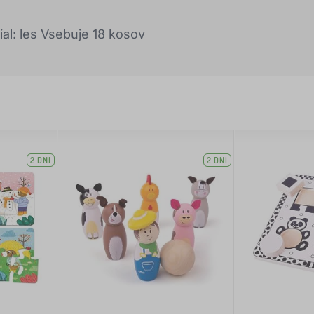
al: les Vsebuje 18 kosov
2 DNI
2 DNI