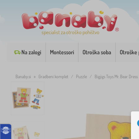
specialist za otroško pohištvo
Na zalogi
Montessori
Otroška soba
Otroške 
Banaby.si
»
Gradbeni komplet
/
Puzzle
/
Bigjigs Toys Mr. Bear Dress