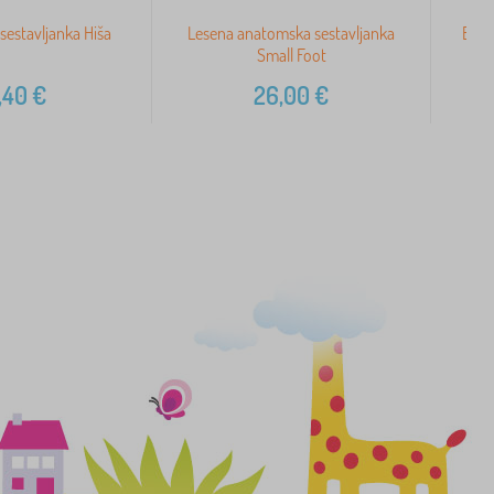
 sestavljanka Hiša
Lesena anatomska sestavljanka
Bigj
Small Foot
,40
€
26,00
€