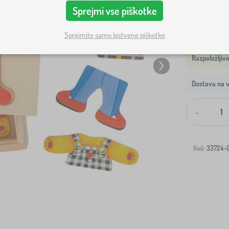
Sprejmi vse piškotke
Sprejmite samo bistvene piškotke
Dostava na v
-
Kod:
33724-