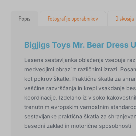
Popis
Fotografije uporabnikov
Diskusija
Bigjigs Toys Mr. Bear Dress 
Lesena sestavljanka oblačenja vsebuje razli
medvedjimi obrazi z različnimi izrazi. Posame
kot pokrov škatle. Praktična škatla za shr
veščine razvrščanja in krepi vsakdanje bes
koordinacije. Izdelano iz visoko kakovostni
trenutnim evropskim varnostnim standardo
sestavljanke praktična škatla za shranjeva
besedni zaklad in motorične sposobnosti