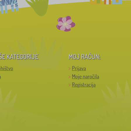
ŠE KATEGORIJE
MOJ RAČUN:
hištvo
Prijava
a
Moje naročila
Registracija