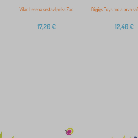
Vilac Lesena sestavljanka Zoo
Bigjigs Toys moja prva sa
17,20
€
12,40
€