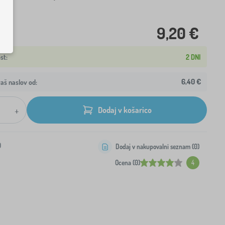
9,20 €
2 DNI
6,40 €
aš naslov od:
+
Dodaj v košarico
0
Dodaj v nakupovalni seznam (
0
)
Ocena (0)
4