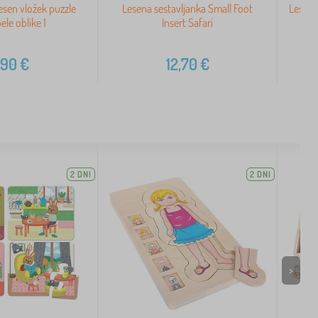
Lesen vložek puzzle
Lesena sestavljanka Small Foot
Lesene
ele oblike 1
Insert Safari
,90
€
12,70
€
2 DNI
2 DNI
>