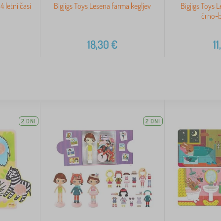
4 letni časi
Bigjigs Toys Lesena farma kegljev
Bigjigs Toys 
črno-b
18,30
€
11
2 DNI
2 DNI