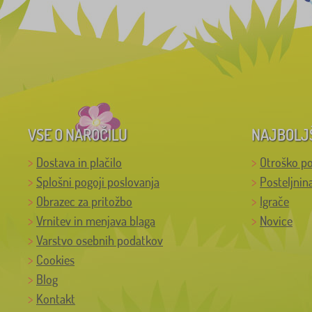
VSE O NAROČILU
NAJBOLJ
Dostava in plačilo
Otroško po
Splošni pogoji poslovanja
Posteljnin
Obrazec za pritožbo
Igrače
Vrnitev in menjava blaga
Novice
Varstvo osebnih podatkov
Cookies
Blog
Kontakt