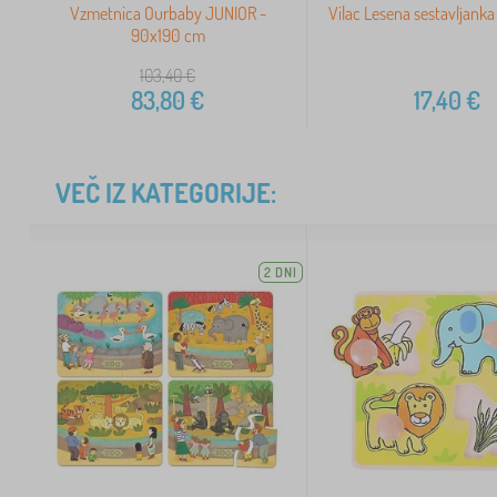
Vzmetnica Ourbaby JUNIOR -
Vilac Lesena sestavljanka 
90x190 cm
103,40
€
83,80
€
17,40
€
VEČ IZ KATEGORIJE:
2 DNI