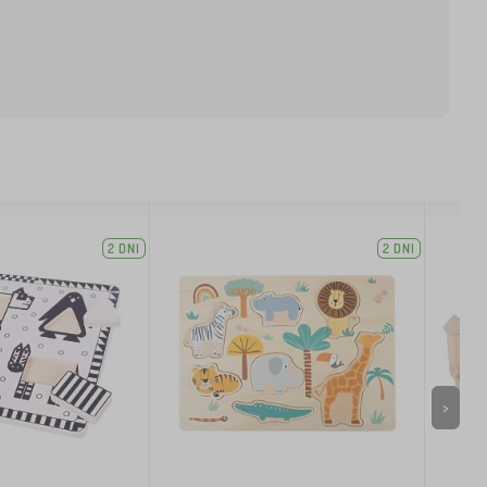
2 DNI
2 DNI
>