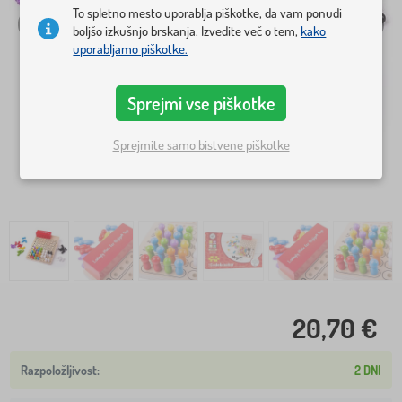
To spletno mesto uporablja piškotke, da vam ponudi
boljšo izkušnjo brskanja. Izvedite več o tem,
kako
uporabljamo piškotke.
Sprejmi vse piškotke
Sprejmite samo bistvene piškotke
20,70 €
2 DNI