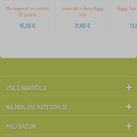
Mini nogomet na vzmeteh,
Leseni šah in dama Bigjigs
Bigjigs Toys
22 igralcev
Toys
16,20
€
21,60
€
13,
VSE O NAROČILU
NAJBOLJŠE KATEGORIJE
MOJ RAČUN: