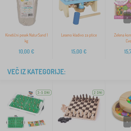
>
Kinetični pesek NaturSand 1
Leseno kladivo za ptice
Zelena kom
kg
Cve
10,00
€
15,00
€
15,
VEČ IZ KATEGORIJE:
3-5 DNI
2 DNI
>