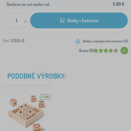
5,60 €
Dostava na vaš naslov od:
-
+
Dodaj v košarico
Kod:
33855-0
Dodaj v nakupovalni seznam (
0
)
Ocena (0)
4
PODOBNÉ VÝROBKY:
2 DNI