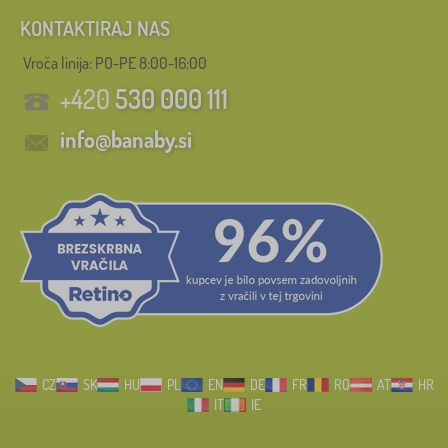
KONTAKTIRAJ NAS
Vroča linija: PO-PE 8:00-16:00
+420
530 000 111
info@banaby.si
CZ
SK
HU
PL
EN
DE
FR
RO
AT
HR
IT
IE