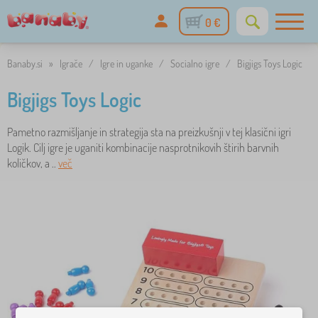
0 €
Banaby.si
»
Igrače
/
Igre in uganke
/
Socialno igre
/
Bigjigs Toys Logic
Bigjigs Toys Logic
Pametno razmišljanje in strategija sta na preizkušnji v tej klasični igri
Logik. Cilj igre je uganiti kombinacije nasprotnikovih štirih barvnih
količkov, a ..
več