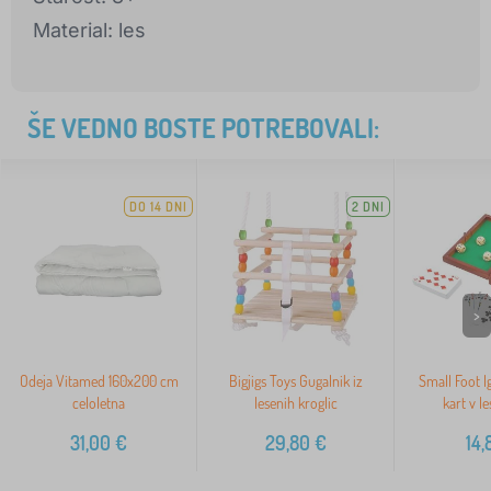
Material: les
ŠE VEDNO BOSTE POTREBOVALI:
DO 14 DNI
2 DNI
>
Odeja Vitamed 160x200 cm
Bigjigs Toys Gugalnik iz
Small Foot I
celoletna
lesenih kroglic
kart v le
31,00
€
29,80
€
14,