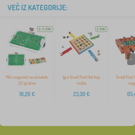
VEČ IZ KATEGORIJE:
3-5 DNI
2 DNI
>
Mini nogomet na vzmeteh,
Igra Small Foot Hat hop
Small Foot 
22 igralcev
miška
nog
16,20
€
23,30
€
65,