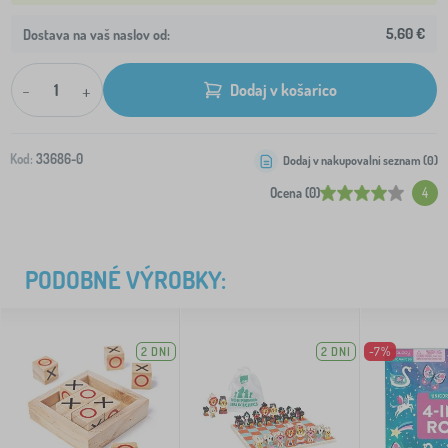
5,60 €
Dostava na vaš naslov od:
-
+
Dodaj v košarico
Kod:
33686-0
Dodaj v nakupovalni seznam (
0
)
Ocena (0)
4
PODOBNÉ VÝROBKY:
2 DNI
2 DNI
-7%