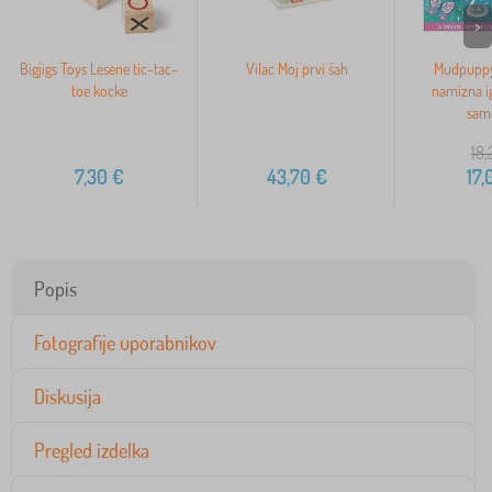
>
Bigjigs Toys Lesene tic-tac-
Vilac Moj prvi šah
Mudpuppy
toe kocke
namizna i
sam
18,
7,30
€
43,70
€
17,
Popis
Fotografije uporabnikov
Diskusija
Pregled izdelka