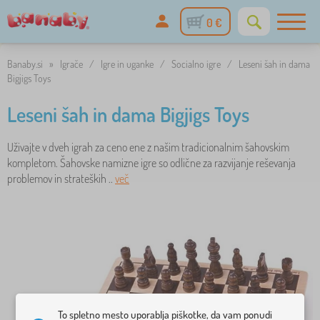
0 €
Banaby.si
»
Igrače
/
Igre in uganke
/
Socialno igre
/
Leseni šah in dama
Bigjigs Toys
Leseni šah in dama Bigjigs Toys
Uživajte v dveh igrah za ceno ene z našim tradicionalnim šahovskim
kompletom. Šahovske namizne igre so odlične za razvijanje reševanja
problemov in strateških ..
več
To spletno mesto uporablja piškotke, da vam ponudi