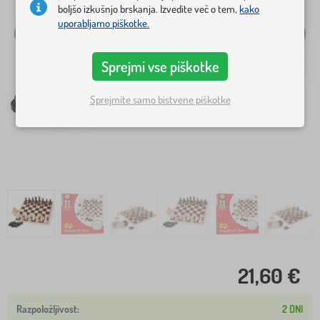
boljšo izkušnjo brskanja. Izvedite več o tem,
kako
uporabljamo piškotke.
Sprejmi vse piškotke
Sprejmite samo bistvene piškotke
21,60 €
2 DNI