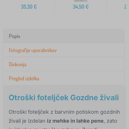
39,80
€
35,30
€
34,50
€
2
Popis
Fotografije uporabnikov
Diskusija
Pregled izdelka
Otroški foteljček Gozdne živali
Otroški foteljček z barvnim potiskom gozdnih
živali je izdelan
iz mehke in lahke pene
, zato