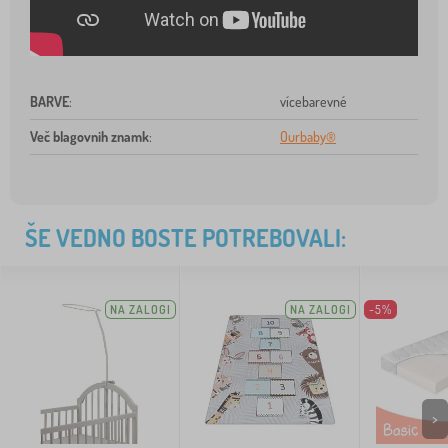
BARVE
:
vícebarevné
Več blagovnih znamk
:
Ourbaby®
ŠE VEDNO BOSTE POTREBOVALI:
NA ZALOGI
NA ZALOGI
-5%
>