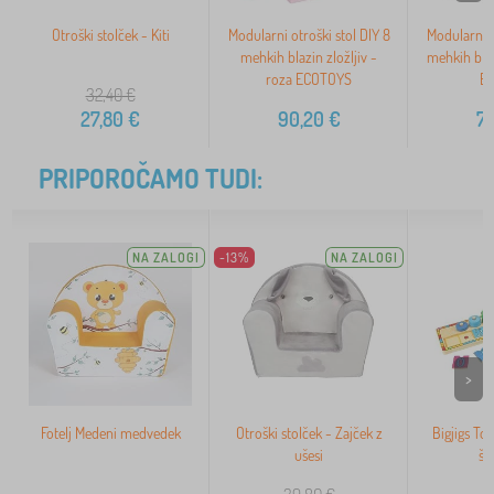
Otroški stolček - Kiti
Modularni otroški stol DIY 8
Modularni o
mehkih blazin zložljiv -
mehkih blazi
roza ECOTOYS
E
32,40
€
27,80
€
90,20
€
7
PRIPOROČAMO TUDI:
NA ZALOGI
-13%
NA ZALOGI
>
Fotelj Medeni medvedek
Otroški stolček - Zajček z
Bigjigs Toy
ušesi
št