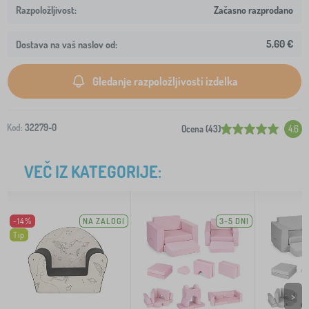
Začasno razprodano
5,60 €
Dostava na vaš naslov od:
Gledanje razpoložljivosti izdelka
Kod:
32279-0
Ocena (43)
4.6
VEČ IZ KATEGORIJE:
-14%
NA ZALOGI
3-5 DNI
Tip
>