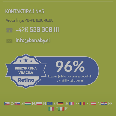
KONTAKTIRAJ NAS
Vroča linija: PO-PE 8:00-16:00
+420
530 000 111
info@banaby.si
CZ
SK
HU
PL
EN
DE
FR
RO
AT
HR
IT
IE