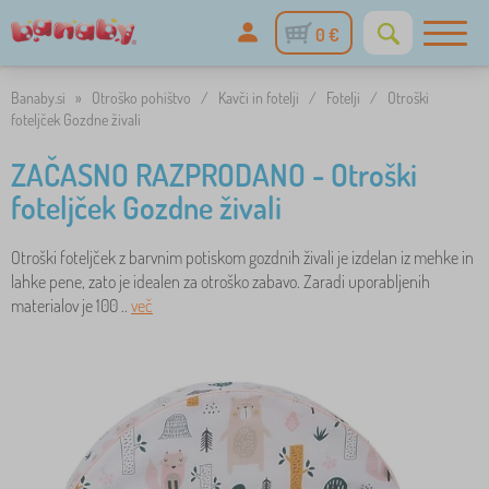
0 €
Banaby.si
»
Otroško pohištvo
/
Kavči in fotelji
/
Fotelji
/
Otroški
foteljček Gozdne živali
ZAČASNO RAZPRODANO - Otroški
foteljček Gozdne živali
Otroški foteljček z barvnim potiskom gozdnih živali je izdelan iz mehke in
lahke pene, zato je idealen za otroško zabavo. Zaradi uporabljenih
materialov je 100 ..
več