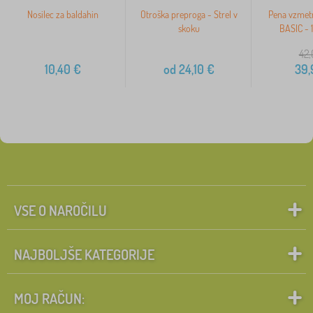
Nosilec za baldahin
Otroška preproga - Strel v
Pena vzmet
skoku
BASIC - 
42,
10,40
€
od
24,10
€
39,
VSE O NAROČILU
NAJBOLJŠE KATEGORIJE
MOJ RAČUN: