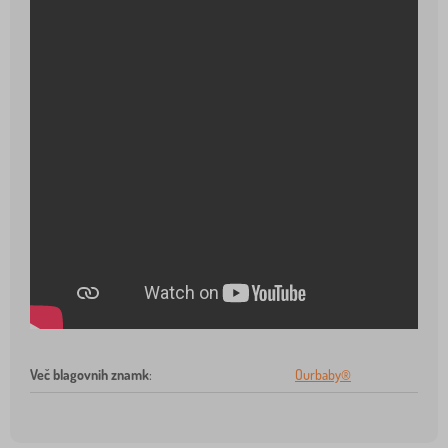
Več blagovnih znamk
:
Ourbaby®