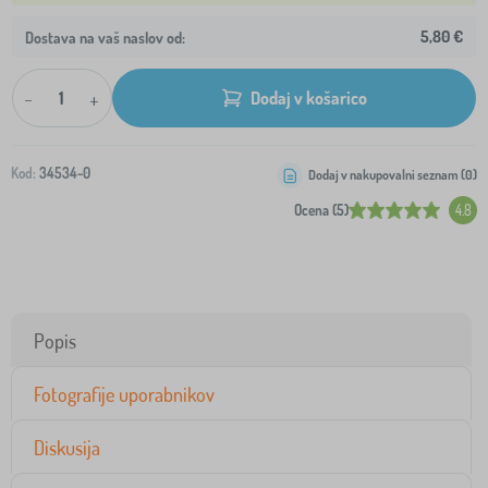
5,80 €
Dostava na vaš naslov od:
-
+
Dodaj v košarico
Kod:
34534-0
Dodaj v nakupovalni seznam (
0
)
Ocena (5)
4.8
Popis
Fotografije uporabnikov
Diskusija