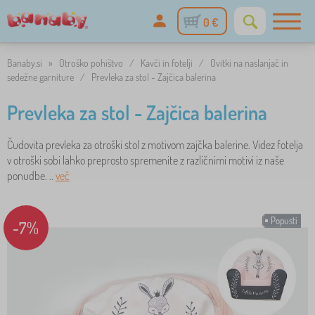
0 €
Banaby.si
»
Otroško pohištvo
/
Kavči in fotelji
/
Ovitki na naslanjač in
sedežne garniture
/
Prevleka za stol - Zajčica balerina
Prevleka za stol - Zajčica balerina
Čudovita prevleka za otroški stol z motivom zajčka balerine. Videz fotelja
v otroški sobi lahko preprosto spremenite z različnimi motivi iz naše
ponudbe. ..
več
Popusti
-7%