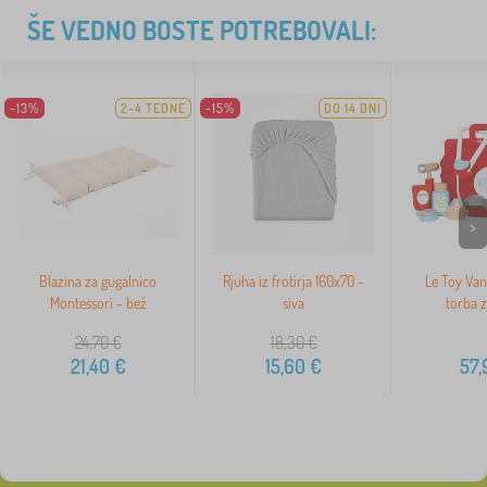
ŠE VEDNO BOSTE POTREBOVALI:
-13%
2-4 TEDNE
-15%
DO 14 DNI
>
Blazina za gugalnico
Rjuha iz frotirja 160x70 -
Le Toy Van
Montessori - bež
siva
torba z
24,70
€
18,30
€
21,40
€
15,60
€
57,