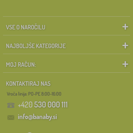
VSE O NAROČILU
NAJBOLJŠE KATEGORIJE
MOJ RAČUN:
KONTAKTIRAJ NAS
Vroča linija: PO-PE 8:00-16:00
+420
530 000 111
info@banaby.si