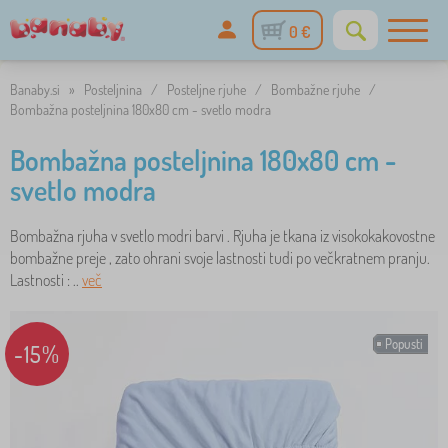
0 €
Banaby.si
»
Posteljnina
/
Posteljne rjuhe
/
Bombažne rjuhe
/
Bombažna posteljnina 180x80 cm - svetlo modra
Bombažna posteljnina 180x80 cm -
svetlo modra
Bombažna rjuha v svetlo modri barvi . Rjuha je tkana iz visokokakovostne
bombažne preje , zato ohrani svoje lastnosti tudi po večkratnem pranju.
Lastnosti : ..
več
Popusti
-15%