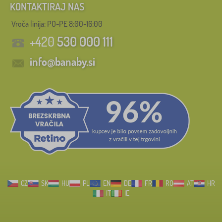
KONTAKTIRAJ NAS
Vroča linija: PO-PE 8:00-16:00
+420
530 000 111
info@banaby.si
CZ
SK
HU
PL
EN
DE
FR
RO
AT
HR
IT
IE