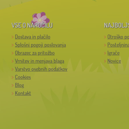
VSE O NAROČILU
NAJBOLJ
Dostava in plačilo
Otroško po
Splošni pogoji poslovanja
Posteljnin
Obrazec za pritožbo
Igrače
Vrnitev in menjava blaga
Novice
Varstvo osebnih podatkov
Cookies
Blog
Kontakt