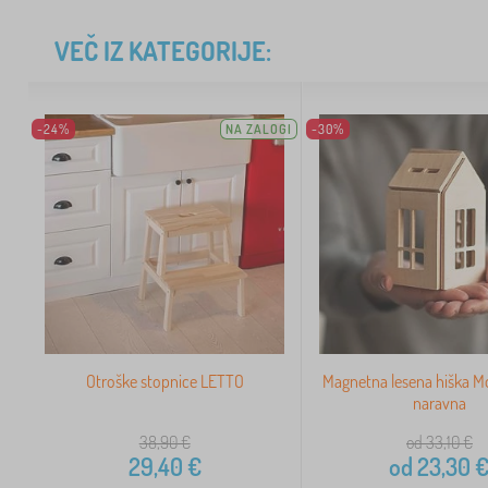
VEČ IZ KATEGORIJE:
-24%
NA ZALOGI
-30%
Otroške stopnice LETTO
Magnetna lesena hiška Mo
naravna
38,90
€
od 33,10
€
29,40
€
od
23,30