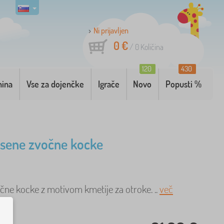
Ni prijavljen
0 €
/
0
Količina
120
430
nina
Vse za dojenčke
Igrače
Novo
Popusti %
esene zvočne kocke
čne kocke z motivom kmetije za otroke. ..
več