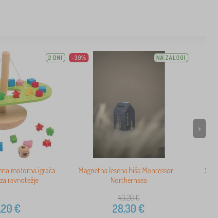
2 DNI
-30%
NA ZALOGI
>
ena motorna igrača
Magnetna lesena hiša Montessori -
Smal
za ravnotežje
Northernsea
40,20
€
,20
€
28,30
€