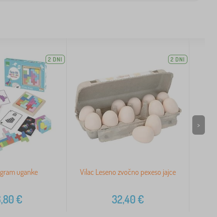
2 DNI
2 DNI
>
ngram uganke
Vilac Leseno zvočno pexeso jajce
Smal
,80
€
32,40
€