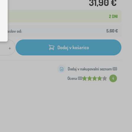
31,90 €
2 DNI
5,60 €
aš naslov od:
+
Dodaj v košarico
Dodaj v nakupovalni seznam (
0
)
Ocena (0)
4