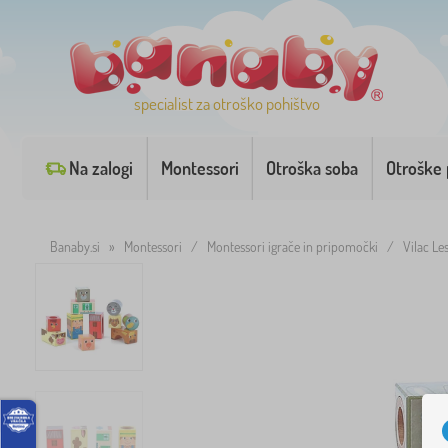
specialist za otroško pohištvo
Na zalogi
Montessori
Otroška soba
Otroške 
Banaby.si
»
Montessori
/
Montessori igrače in pripomočki
/
Vilac Le