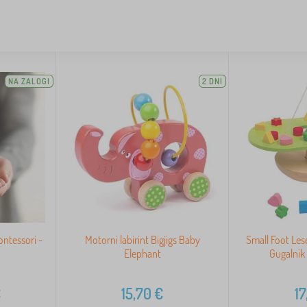
NA ZALOGI
2 DNI
ntessori -
Motorni labirint Bigjigs Baby
Small Foot Les
Elephant
Gugalnik 
€
15,70
€
17