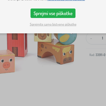
Sprejmi vse piškotke
Sprejmite samo bistvene piškotke
Dostava na v
-
Kod:
33911-0