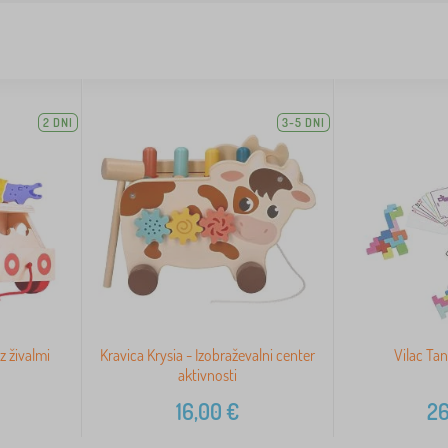
2 DNI
3-5 DNI
z živalmi
Kravica Krysia - Izobraževalni center
Vilac Ta
aktivnosti
16,00
€
26