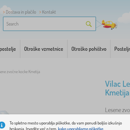
Dostava in plačilo
Kontakt
postelje
Otroške vzmetnice
Otroško pohištvo
Postelj
sene zvočne kocke Kmetija
Vilac L
Kmetija
Lesene zvo
To spletno mesto uporablja piškotke, da vam ponudi boljšo izkušnjo
brskanja. Izvedite več o tem,
kako uporabljamo piškotke.