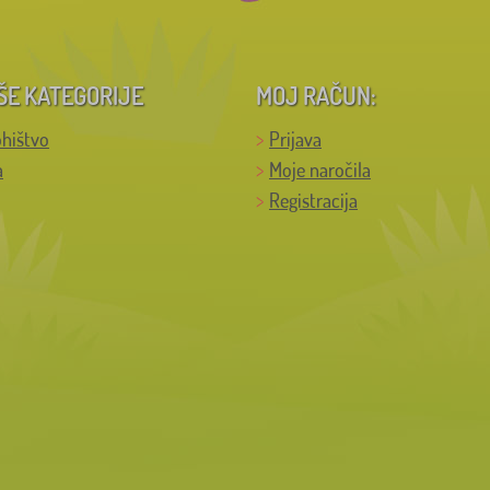
ŠE KATEGORIJE
MOJ RAČUN:
hištvo
Prijava
a
Moje naročila
Registracija