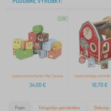
PODOBNÉ VÝROBKY:
2 DNI
Lesene zvočne kocke Vilac Savana
Lesena kmetija sortirnik
34,00
€
16,70
€
Popis
Fotografije uporabnikov
Diskusija