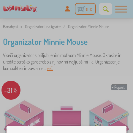
0 €
Banaby.si
»
Organizatorji na igrače
/
Organizator Minnie Mouse
Organizator Minnie Mouse
Viseči organizator s priljubljenim motivom Minnie Mouse. Okrasite in
uredite otroško garderobo z njihovimi najljubšimi liki. Organizator je
kompakten in zavzame ..
več
Popusti
-31%