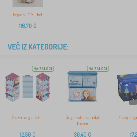
Regal SLIM S - bel
116,70
€
VEČ IZ KATEGORIJE:
NA ZALOGI
NA ZALOGI
>
Frozen organizator
Organizator s predali
Zaboj za i
Frozen
12,50
€
30,40
€
17,