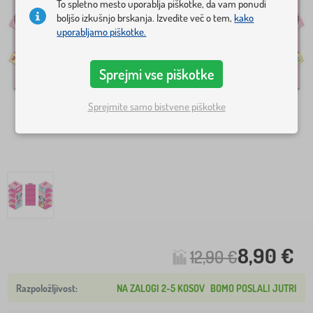
To spletno mesto uporablja piškotke, da vam ponudi
boljšo izkušnjo brskanja. Izvedite več o tem,
kako
uporabljamo piškotke.
Sprejmi vse piškotke
Sprejmite samo bistvene piškotke
8,90 €
12,90 €
NA ZALOGI 2-5 KOSOV
BOMO POSLALI JUTRI