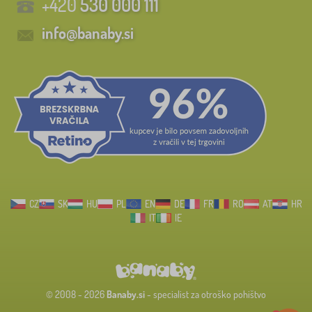
+420
530 000 111
info@banaby.si
CZ
SK
HU
PL
EN
DE
FR
RO
AT
HR
IT
IE
© 2008 - 2026
Banaby.si
- specialist za otroško pohištvo