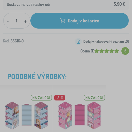
5,90 €
Dostava na vaš naslov od:
-
+
Dodaj v košarico
Kod:
35616-0
Dodaj v nakupovalni seznam (
0
)
Ocena (1)
5
PODOBNÉ VÝROBKY:
NA ZALOGI
-31%
NA ZALOGI