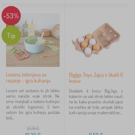
-53%
Tip
Lesena zelenjava za
Bigjigs Toys Jajca v škatli 6
rezanje - igra kuhanja
kosov
Leseni set sestavin, ki jih lahko
Dodatek k loncu BigJigs, s
varno nareže vsak otrok. Ne
katerim se vaš otrok lahko nauči
sme manjkati v nobeni kuhinjici
ne le, kako pravilno skuhati jajce
ali otroški trgovinici. S tem
na mehko ali trdo, ampak lahko
setom bo igra kuharja postala
tudi razvija svoje matematične...
bolj...
21,70
€