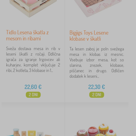
Tidlo Lesena škatla z
Bigjigs Toys Lesene
mesom in ribami
klobase v škatli
Sveža dostava mesa in rib v
Ta lesen zaboj je poln svežega
leseni škatli z ročaji. Odlična
mesa in klobas iz mesnic.
igrača za igranje trgovcev ali
Vsebuje izbor mesa, kot so
kuharjev, komplet vključuje 2
slanina, zrezek, klobase,
ribi, 2 kotleta, 3 klobase in 1...
piščanec in drugo. Odličen
dodatek k leseni...
22,60
€
22,30
€
2 DNI
2 DNI