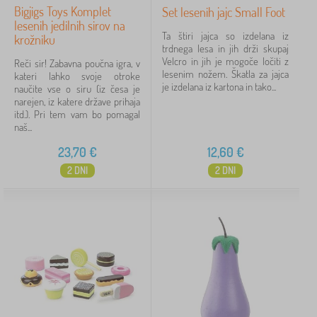
Bigjigs Toys Komplet
Set lesenih jajc Small Foot
lesenih jedilnih sirov na
Ta štiri jajca so izdelana iz
krožniku
trdnega lesa in jih drži skupaj
Velcro in jih je mogoče ločiti z
Reči sir! Zabavna poučna igra, v
lesenim nožem. Škatla za jajca
kateri lahko svoje otroke
je izdelana iz kartona in tako...
naučite vse o siru (iz česa je
narejen, iz katere države prihaja
itd.). Pri tem vam bo pomagal
naš...
23,70
€
12,60
€
2 DNI
2 DNI