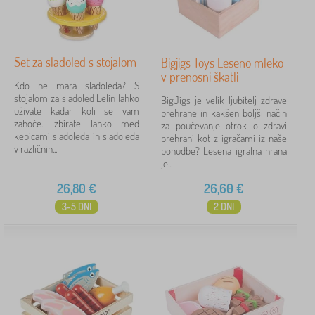
Set za sladoled s stojalom
Bigjigs Toys Leseno mleko
v prenosni škatli
Kdo ne mara sladoleda? S
stojalom za sladoled Lelin lahko
BigJigs je velik ljubitelj zdrave
uživate kadar koli se vam
prehrane in kakšen boljši način
zahoče. Izbirate lahko med
za poučevanje otrok o zdravi
kepicami sladoleda in sladoleda
prehrani kot z igračami iz naše
v različnih...
ponudbe? Lesena igralna hrana
je...
26,80
€
26,60
€
3-5 DNI
2 DNI