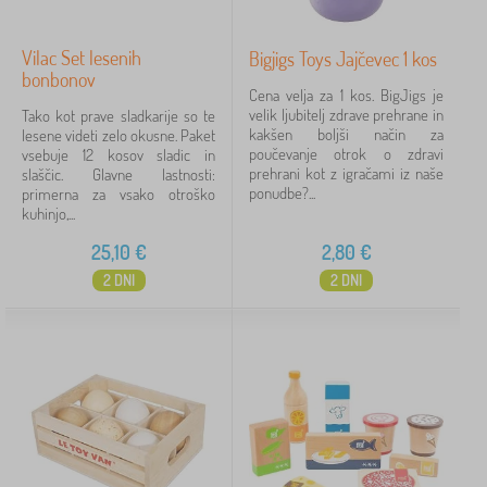
Vilac Set lesenih
Bigjigs Toys Jajčevec 1 kos
bonbonov
Cena velja za 1 kos. BigJigs je
velik ljubitelj zdrave prehrane in
Tako kot prave sladkarije so te
kakšen boljši način za
lesene videti zelo okusne. Paket
poučevanje otrok o zdravi
vsebuje 12 kosov sladic in
prehrani kot z igračami iz naše
slaščic. Glavne lastnosti:
ponudbe?...
primerna za vsako otroško
kuhinjo,...
25,10
€
2,80
€
2 DNI
2 DNI