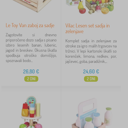
Le Toy Van zaboj za sadje
Vilac Lesen set sadja in
zelenjave
Zagotovite si dnevno
priporočeno dozo sadja s pisano
Komplet sadja in zelenjave za
izbiro lesenih banan, lubenic,
otroke za igro malih trgovcev na
jagod in breskev. Okusna škatla
tržnici. V lepi kartonski škatli so
spodbuja otroško domišljijo,
korenček, limona, redkev, por,
spoznavali bodo...
jajčevec, goba, paradižnik,...
26,80
€
24,60
€
2 DNI
2 DNI