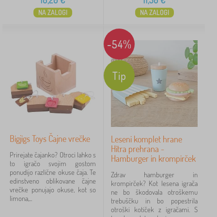
10,20
€
11,50
€
NA ZALOGI
NA ZALOGI
-54%
Tip
Bigjigs Toys Čajne vrečke
Leseni komplet hrane
Hitra prehrana -
Prirejate čajanko? Otroci lahko s
Hamburger in krompirček
to igračo svojim gostom
ponudijo različne okuse čaja. Te
Zdrav hamburger in
edinstveno oblikovane čajne
krompirček? Kot lesena igrača
vrečke ponujajo okuse, kot so
ne bo škodovala otroškemu
limona,...
trebuščku in bo popestrila
otroški kotiček z igračami. S