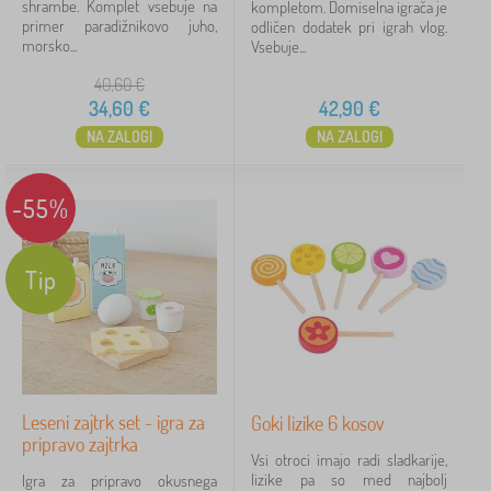
shrambe. Komplet vsebuje na
kompletom. Domiselna igrača je
primer paradižnikovo juho,
odličen dodatek pri igrah vlog.
morsko...
Vsebuje...
40,60
€
34,60
€
42,90
€
NA ZALOGI
NA ZALOGI
-55%
Tip
Leseni zajtrk set - igra za
Goki lizike 6 kosov
pripravo zajtrka
Vsi otroci imajo radi sladkarije,
lizike pa so med najbolj
Igra za pripravo okusnega