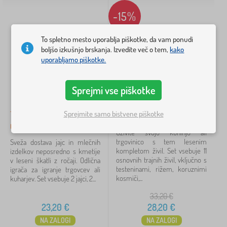
za predškolske otroke
1
-15%
Cena
To spletno mesto uporablja piškotke, da vam ponudi
2 €
54 €
boljšo izkušnjo brskanja. Izvedite več o tem,
kako
uporabljamo piškotke.
iltriranje
Sprejmi vse piškotke
Iskanje znotraj filtra
Sprejmite samo bistvene piškotke
Tidlo Lesen zaboj z
Bigjigs Toys Set trajnih živil
mlečnimi izdelki in jajci
Oživite svojo kuhinjo ali
Razpoložljivost
trgovinico s tem lesenim
Sveža dostava jajc in mlečnih
kompletom živil. Set vsebuje 11
izdelkov neposredno s kmetije
osnovnih trajnih živil, vključno s
Vrsta ponudbe
v leseni škatli z ročaji. Odlična
testeninami, rižem, koruznimi
igrača za igranje trgovcev ali
kosmiči,...
kuharjev. Set vsebuje 2 jajci, 2...
Oznake
33,20
€
23,20
€
28,20
€
Preklicati
FILTRIRANJE
NA ZALOGI
NA ZALOGI