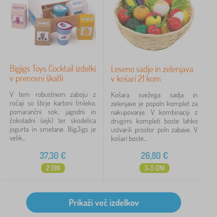
Bigjigs Toys Cocktail izdelki
Leseno sadje in zelenjava
v prenosni škatli
v košari 21 kom
V tem robustnem zaboju z
Košara svežega sadja in
ročaji so štirje kartoni (mleko,
zelenjave je popoln komplet za
pomarančni sok, jagodni in
nakupovanje. V kombinaciji z
čokoladni šejk) ter skodelica
drugimi kompleti boste lahko
jogurta in smetane. BigJigs je
ustvarili prostor poln zabave. V
velik...
košari boste...
37,30
€
26,80
€
2 DNI
3-5 DNI