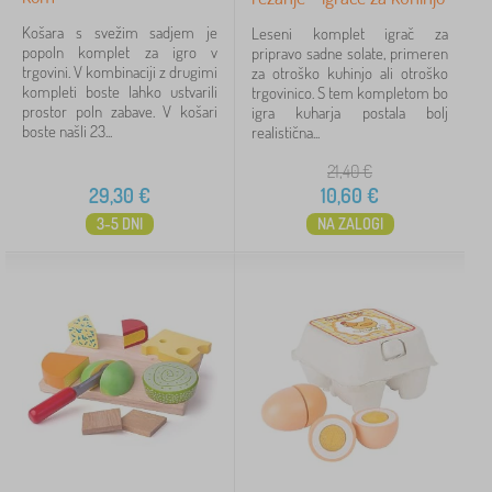
Košara s svežim sadjem je
Leseni komplet igrač za
popoln komplet za igro v
pripravo sadne solate, primeren
trgovini. V kombinaciji z drugimi
za otroško kuhinjo ali otroško
kompleti boste lahko ustvarili
trgovinico. S tem kompletom bo
prostor poln zabave. V košari
igra kuharja postala bolj
boste našli 23...
realistična...
21,40
€
29,30
€
10,60
€
3-5 DNI
NA ZALOGI