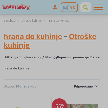
0 €
Banaby.si
»
Otroške kuhinje
/
hrana do kuhinje
hrana do kuhinje
-
Otroške
kuhinje
✓
☆
%
filtracija
na zalogi
Novo
Popusti in promocije
Barve igra
hrana do kuhinje
×
FILTRACIJA
Skupaj
140
Izdelkov
Priporočano
Barve igrač
-55%