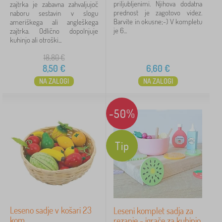
priljubljenimi. Njihova dodatna
zajtrka je zabavna zahvaljujoč
prednost je zagotovo videz.
naboru sestavin v slogu
Barvite in okusne;-) V kompletu
ameriškega ali angleškega
je 6...
zajtrka. Odlično dopolnjuje
kuhinjo ali otroški...
18,80
€
8,50
€
6,60
€
NA ZALOGI
NA ZALOGI
-50%
Tip
Leseno sadje v košari 23
Leseni komplet sadja za
kom
rezanje - igrače za kuhinjo