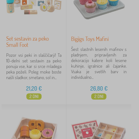
Set sestavin za peko
Bigjigs Toys Mafini
Small Foot
Šest slastnih lesenih mafinov s
pladnjem, pripravljenih za
Pozor vsi peki in slaščičarji! Ta
dekoracijo katere koli lesene
10-delni set sestavin za peko
kuhinje, igralnice ali čajanke.
ponuja vse, kar si srce mladega
Vsaka je svetlih barv in
peka poželi. Poleg moke boste
individualno...
našli sladkor, smetano, sol in...
21,20
€
26,80
€
2 DNI
2 DNI