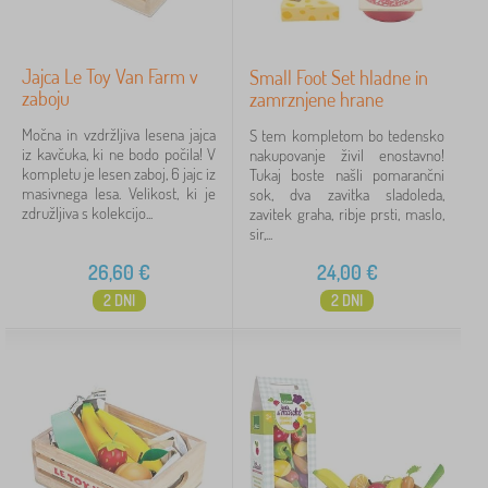
Jajca Le Toy Van Farm v
Small Foot Set hladne in
zaboju
zamrznjene hrane
Močna in vzdržljiva lesena jajca
S tem kompletom bo tedensko
iz kavčuka, ki ne bodo počila! V
nakupovanje živil enostavno!
kompletu je lesen zaboj, 6 jajc iz
Tukaj boste našli pomarančni
masivnega lesa. Velikost, ki je
sok, dva zavitka sladoleda,
združljiva s kolekcijo...
zavitek graha, ribje prsti, maslo,
sir,...
26,60
€
24,00
€
2 DNI
2 DNI