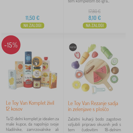
tem kompletom bo igra...
17,80
€
11,50
€
8,10
€
NA ZALOGI
NA ZALOGI
-15%
Le Toy Van Komplet živil
Le Toy Van Rezanje sadja
12 kosov
in zelenjave s ploščo
Ta 12-delni komplet je idealen za
Začetni kuharji bodo zagotovo
male kupce, da napolnijo svoje
vzljubili pripravo okusnih jedi s
hladilnike, zamrzovalnike ali
tem čudovitim 18-delnim