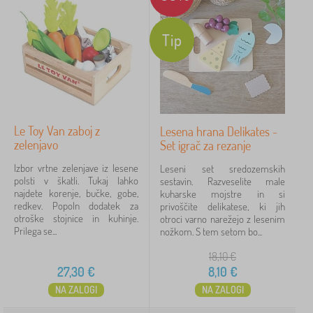
različne barve
3
premešajte barve
1
Tip
Izvedba
dodatki
4
Le Toy Van zaboj z
Lesena hrana Delikates -
zelenjavo
Set igrač za rezanje
Motivno
Izbor vrtne zelenjave iz lesene
Leseni set sredozemskih
polsti v škatli. Tukaj lahko
za dekle
1
sestavin. Razveselite male
najdete korenje, bučke, gobe,
kuharske mojstre in si
redkev. Popoln dodatek za
privoščite delikatese, ki jih
za fanta
1
otroške stojnice in kuhinje.
otroci varno narežejo z lesenim
Prilega se...
nožkom. S tem setom bo...
Otroška doba
18,10
€
27,30
€
8,10
€
od 3 let
3
NA ZALOGI
NA ZALOGI