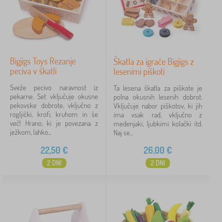
Bigjigs Toys Rezanje
Škatla za igrače Bigjigs z
peciva v škatli
lesenimi piškoti
Sveže pecivo naravnost iz
Ta lesena škatla za piškote je
pekarne. Set vključuje okusne
polna okusnih lesenih dobrot.
pekovske dobrote, vključno z
Vključuje nabor piškotov, ki jih
rogljički, krofi, kruhom in še
ima vsak rad, vključno z
več! Hrano, ki je povezana z
medenjaki, ljubkimi kolački itd.
ježkom, lahko...
Naj se...
22,50
€
26,00
€
2 DNI
2 DNI